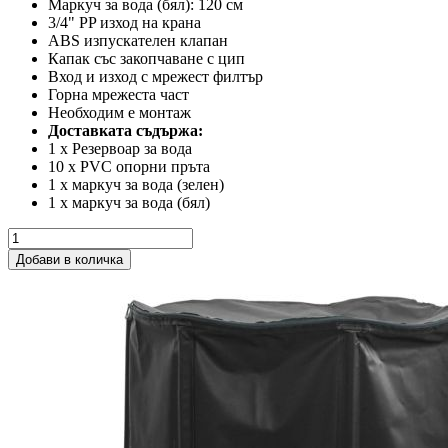
Маркуч за вода (бял): 120 см
3/4" PP изход на крана
ABS изпускателен клапан
Капак със закопчаване с цип
Вход и изход с мрежест филтър
Горна мрежеста част
Необходим е монтаж
Доставката съдържа:
1 x Резервоар за вода
10 x PVC опорни пръта
1 x маркуч за вода (зелен)
1 x маркуч за вода (бял)
Добави в количка