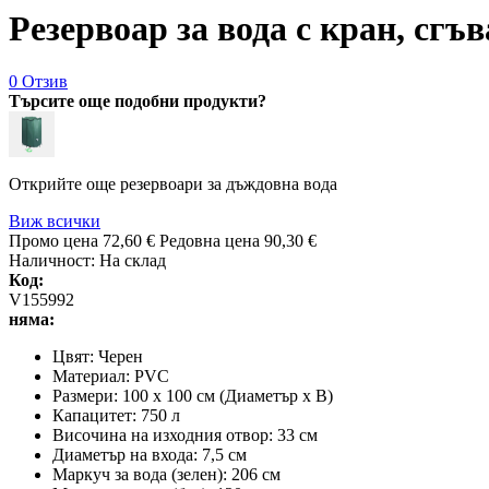
Резервоар за вода с кран, сгъв
0 Отзив
Търсите още подобни продукти?
Открийте още резервоари за дъждовна вода
Виж всички
Промо цена
72,60 €
Редовна цена
90,30 €
Наличност:
На склад
Код:
V155992
няма:
Цвят: Черен
Материал: PVC
Размери: 100 х 100 см (Диаметър х В)
Капацитет: 750 л
Височина на изходния отвор: 33 см
Диаметър на входа: 7,5 см
Маркуч за вода (зелен): 206 см