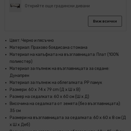
Открийте още градински дивани
Виж всички
Цвят: Черно и пясъчно
Материал: Прахово боядисана стомана
Материал на калъфката на възглавницата: Плат (100%
полиестер)
Материал за пълнеж на възглавницата за сядане:
Дунапрен
Материал за пълнеж на облегалката: PP памук
Размери: 60 x 74 x 79 cm (Д x Ш x В)
Размер на седалката: 60 x 60 см (Ш x Д)
Височина на седалката от земята (без възглавницата):
35 см
Размери на възглавницата за седалката: 60 x 60 x 8 см (Д
x Ш x Деб)