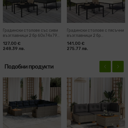
Градински столове със сиви
Градински столове с пясъчни
възглавници 2 бр 60x74x79
възглавници 2 бр
см стомана
60x74x79см стомана
127,00 €
141,00 €
248.39 лв.
275.77 лв.
Подобни продукти