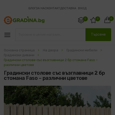
БЛОГ
ЗА НАС
КОНТАКТ
ДОСТАВКА
ВХОД
0
0
0
Търсене
Основна страница
На двора
Градински мебели
Градински дивани
Градински столове със възглавници 2 бр стомана Faso –
различни цветове
Градински столове със възглавници 2 бр
стомана Faso – различни цветове
Преминете
към
края
на
галерията
на
изображенията