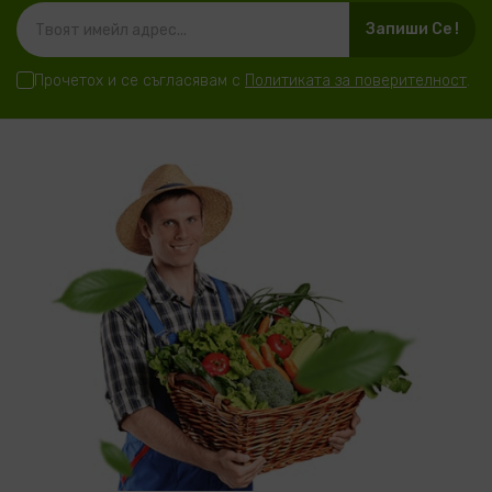
Запиши Се !
Прочетох и се съгласявам с
Политиката за поверителност
.