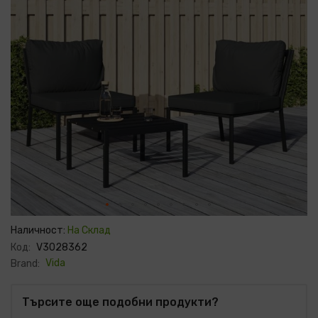
Преминете
към
Наличност:
На Склад
началото
Код:
V3028362
на
галерия
Vida
Brand:
със
снимки
Търсите още подобни продукти?