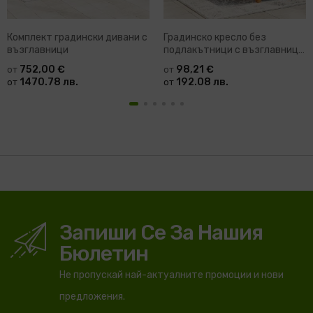
Комплект градински дивани с
Градинско кресло без
възглавници
подлакътници с възглавници
сив полиратан
752,00 €
98,21 €
от
от
1470.78 лв.
192.08 лв.
от
от
Запиши Се За Нашия
Бюлетин
Не пропускай най-актуалните промоции и нови
предложения.