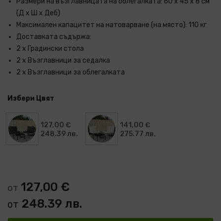
Размери на възглавницата на облегалката: 60 x 45 x 8 см
(Д x Ш x Деб)
Максимален капацитет на натоварване (на място): 110 кг
Доставката съдържа:
2 x Градински стола
2 x Възглавници за седалка
2 x Възглавници за облегалката
Избери Цвят
127,00 €
141,00 €
248.39 лв.
275.77 лв.
127,00 €
от
248.39 лв.
от