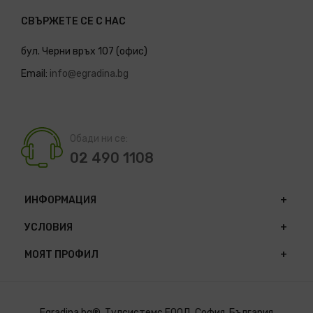
СВЪРЖЕТЕ СЕ С НАС
бул. Черни връх 107 (офис)
Email:
info@egradina.bg
Обади ни се:
02 490 1108
ИНФОРМАЦИЯ
УСЛОВИЯ
МОЯТ ПРОФИЛ
Egradina.bg®. Тулсистемс ЕООД. София, България