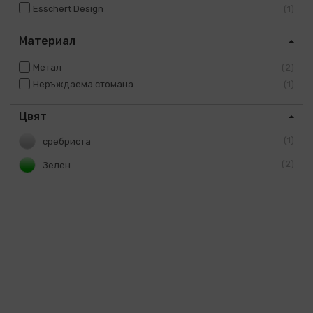
Esschert Design
1
Материал
Метал
2
Неръждаема стомана
1
Цвят
1
сребриста
2
Зелен