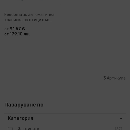
Feedomatic aвтоматична
хранилка за птици със
стъпало 12 кг Davie
91,57 €
от
179.10 лв.
от
3
Артикула
Пазаруване по
Категория
За птиците
37