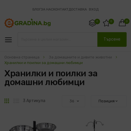
БЛОГ
ЗА НАС
КОНТАКТ
ДОСТАВКА
ВХОД
0
0
0
Търсене
Основна страница
За домашните и дивите животни
Хранилки и поилки за домашни любимци
Хранилки и поилки за
домашни любимци
Решетка
Списък
3
Артикула