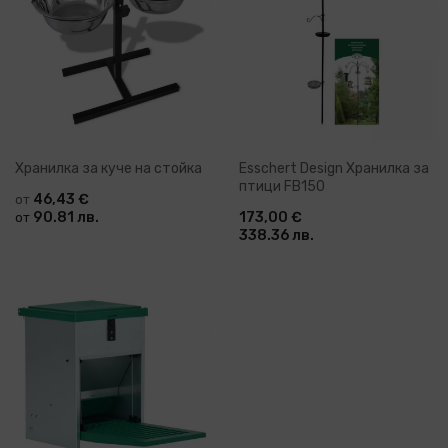
Хранилка за куче на стойка
Esschert Design Хранилка за
птици FB150
46,43 €
от
90.81 лв.
173,00 €
от
338.36 лв.