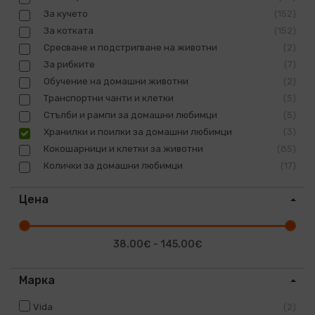
За кучето
152
За котката
152
Сресване и подстригване на животни
2
За рибките
7
Обучение на домашни животни
2
Транспортни чанти и клетки
5
Стълби и рампи за домашни любимци
5
Хранилки и поилки за домашни любимци
3
Кокошарници и клетки за животни
85
Колички за домашни любимци
17
Цена
38.00€ - 145.00€
Марка
Vida
2