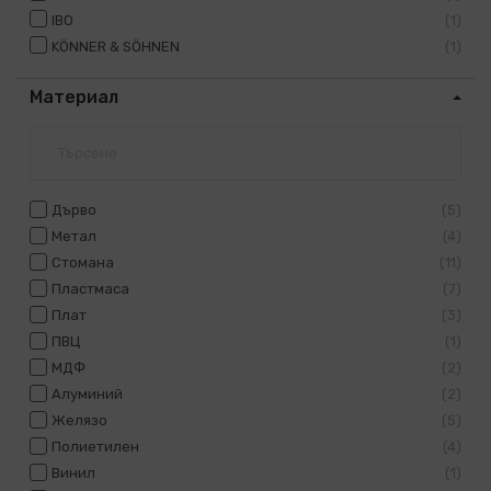
IBO
1
KÖNNER & SÖHNEN
1
Материал
Дърво
5
Метал
4
Стомана
11
Пластмаса
7
Плат
3
ПВЦ
1
МДФ
2
Алуминий
2
Желязо
5
Полиетилен
4
Винил
1