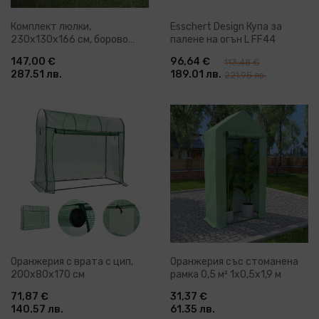
Комплект люлки,
Esschert Design Купа за
230x130x166 см, борово
палене на огън L FF44
дърво
147,00 €
96,64 €
113,48 €
287.51 лв.
189.01 лв.
221.95 лв.
Оранжерия с врата с цип,
Оранжерия със стоманена
200x80x170 см
рамка 0,5 м² 1x0,5x1,9 м
71,87 €
31,37 €
140.57 лв.
61.35 лв.