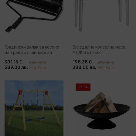
Градински валяк за косене
Огледална конзолна маса,
на трева с 5 шипове за
МДФ и стъкло,
аериране, 30 см
106,5x38x76,5 см
301,15 €
198,38 €
355,00 €
298,00 €
589.00 лв.
388.00 лв.
694.32 лв.
582.84 лв.
-15%