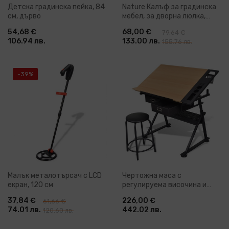
Детска градинска пейка, 84
Nature Калъф за градинска
см, дърво
мебел, за дворна люлка,
255x170x143 см
54,68 €
68,00 €
79,64 €
106.94 лв.
133.00 лв.
155.76 лв.
-39%
Малък металотърсач с LCD
Чертожна маса с
екран, 120 см
регулируема височина и
табуретка
37,84 €
226,00 €
61,66 €
74.01 лв.
442.02 лв.
120.60 лв.