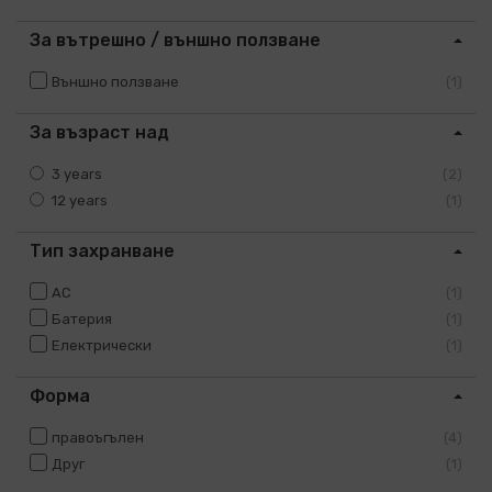
За вътрешно / външно ползване
Външно ползване
1
За възраст над
3 years
2
12 years
1
Тип захранване
AC
1
Батерия
1
Електрически
1
Форма
правоъгълен
4
Друг
1