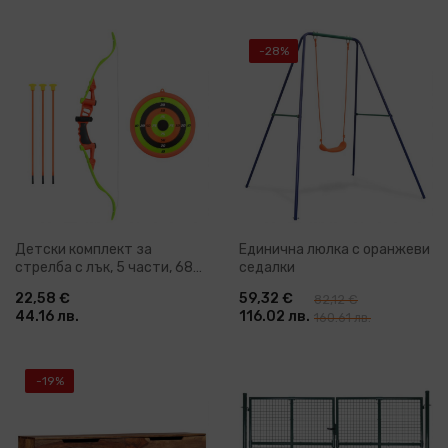
-28%
Детски комплект за
Единична люлка с оранжеви
стрелба с лък, 5 части, 68
седалки
см
22,58 €
59,32 €
82,12 €
44.16 лв.
116.02 лв.
160.61 лв.
-19%