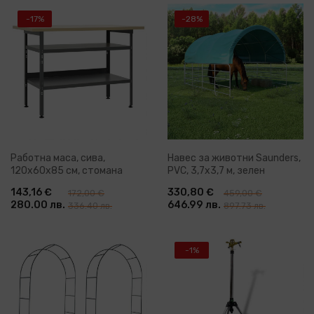
-17%
-28%
Работна маса, сива,
Навес за животни Saunders,
120x60x85 см, стомана
PVC, 3,7x3,7 м, зелен
143,16 €
330,80 €
172,00 €
459,00 €
280.00 лв.
646.99 лв.
336.40 лв.
897.73 лв.
-1%