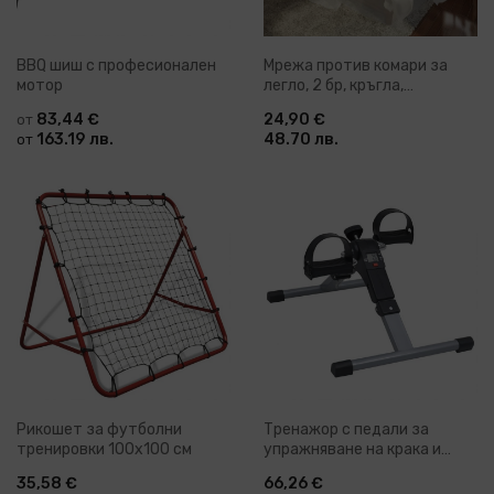
BBQ шиш с професионален
Мрежа против комари за
мотор
легло, 2 бр, кръгла,
56x325x230 см
83,44 €
24,90 €
от
163.19 лв.
48.70 лв.
от
Рикошет за футболни
Тренажор с педали за
тренировки 100х100 см
упражняване на крака и
ръце, LCD дисплей
35,58 €
66,26 €