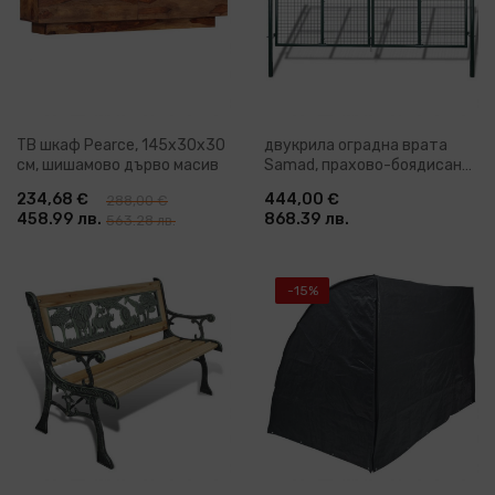
ТВ шкаф Pearce, 145x30x30
двукрила оградна врата
cм, шишамово дърво масив
Samad, прахово-боядисана
стомана
234,68 €
444,00 €
288,00 €
458.99 лв.
868.39 лв.
563.28 лв.
-15%