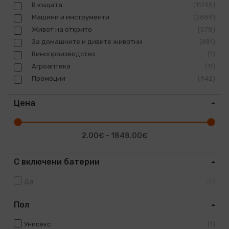
В къщата
11795
Машини и инструменти
2689
Живот на открито
578
За домашните и дивите животни
481
Винопроизводство
1
Агроаптека
11
Промоции
942
Цена
2.00€ - 1848.00€
С включени батерии
Да
0
Пол
Унисекс
1