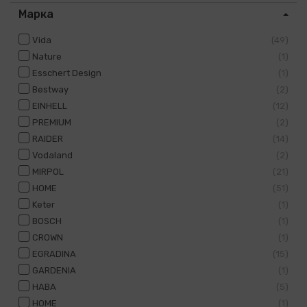
Марка
Vida
49
Nature
1
Esschert Design
1
Bestway
2
EINHELL
12
PREMIUM
2
RAIDER
14
Vodaland
2
MIRPOL
21
HOME
51
Keter
1
BOSCH
1
CROWN
1
EGRADINA
15
GARDENIA
1
HABA
5
HOME
1