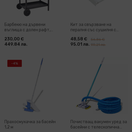
Барбекю на дървени
Кит за свързване на
въглища с долен рафт,
пералня със сушилня с
черно
издърпващ се рафт
230,00 €
48,58 €
56,86 €
449.84 лв.
95.01 лв.
111.21 лв.
-4%
Прахосмукачка за басейн
Почистващ вакумен уред за
1,2 м
басейни с телескопична