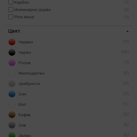
Карбон
1
Инженерно дърво
1
Pine Wood
1
Цвят
3
Червен
18
Черен
1
Розов
4
Многоцветен
5
сребриста
5
Син
5
Бял
5
Кафяв
4
Сив
6
Зелен