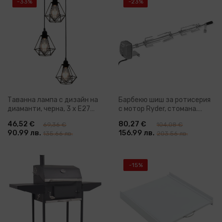
-33%
-23%
Таванна лампа с дизайн на
Барбекю шиш за ротисерия
диаманти, черна, 3 x E27
с мотор Ryder, стомана.
крушки
1000 мм
46,52 €
80,27 €
69,36 €
104,08 €
90.99 лв.
156.99 лв.
135.66 лв.
203.56 лв.
-15%