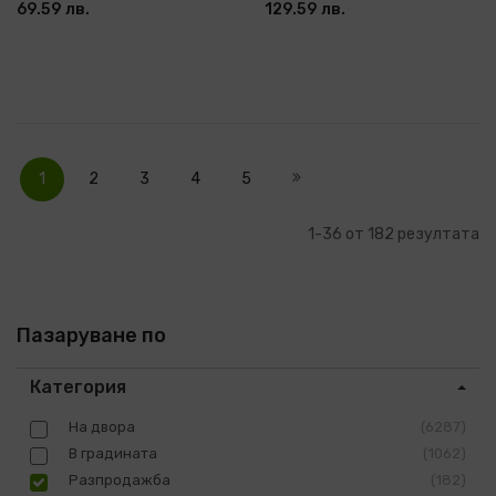
69.59 лв.
129.59 лв.
Страница
В
Страница
Страница
Страница
Страница
Страница
Напред
момента
1
2
3
4
5
четете
страница
1
-
36
от
182
резултата
Пазаруване по
Категория
На двора
6287
В градината
1062
Разпродажба
182