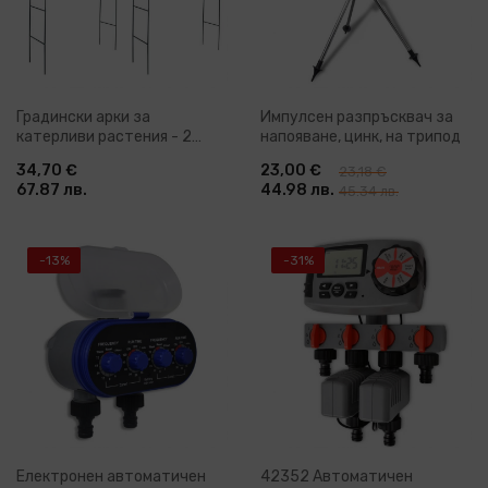
Градински арки за
Импулсен разпръсквач за
катерливи растения - 2
напояване, цинк, на трипод
броя
34,70 €
23,00 €
23,18 €
67.87 лв.
44.98 лв.
45.34 лв.
-13%
-31%
Електронен автоматичен
42352 Автоматичен