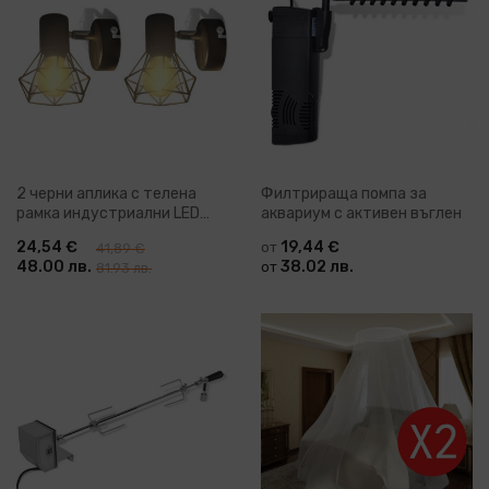
2 черни аплика с телена
Филтрираща помпа за
рамка индустриални LED
аквариум с активен въглен
крушка филамент
24,54 €
19,44 €
от
41,89 €
48.00 лв.
38.02 лв.
от
81.93 лв.