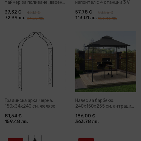
таймер за поливане, двоен
напоител с 4 станции 3 V
изход
37,32 €
57,78 €
43,13 €
83,56 €
72.99 лв.
113.01 лв.
84.35 лв.
163.43 лв.
Градинска арка, черна,
Навес за барбекю,
150x34x240 см, желязо
240x150x255 см, антрацит,
стомана
81,54 €
186,00 €
159.48 лв.
363.78 лв.