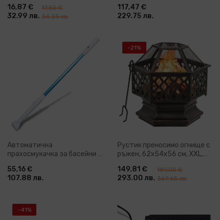
дръжка и маркуч
16,87 €
117,47 €
17,50 €
32.99 лв.
229.75 лв.
34.23 лв.
-21%
Автоматична
Рустик преносимо огнище с
прахосмукачка за басейни с
ръжен, 62x54x56 см, XXL,
батерии
стомана
55,16 €
149,81 €
189,00 €
107.88 лв.
293.00 лв.
369.65 лв.
-41%