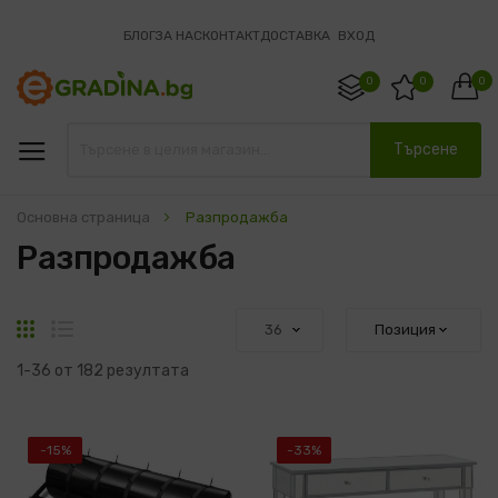
БЛОГ
ЗА НАС
КОНТАКТ
ДОСТАВКА
ВХОД
0
0
0
Търсене
Основна страница
Разпродажба
Разпродажба
Решетка
Списък
1
-
36
от
182
резултата
-15%
-33%