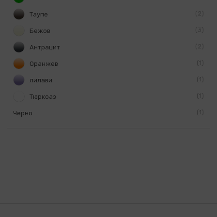
2
Таупе
3
Бежов
2
Антрацит
1
Оранжев
1
лилави
1
Тюркоаз
1
Черно