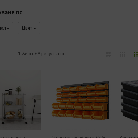
уване по
иал
Цвят
ка
писък
1
-
36
от
69
резултата
н стелаж за
Стенен органайзер с 32 бр
Асортиме