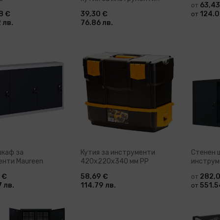
63,43
от
червено и черно
8 €
39,30 €
124.0
от
 лв.
76.86 лв.
ави в количка
Добави в количка
До
шкаф за
Кутия за инструменти
Стенен 
енти Maureen
420x220x340 мм PP
инструм
 €
58,69 €
282,
от
 лв.
114.79 лв.
551.5
от