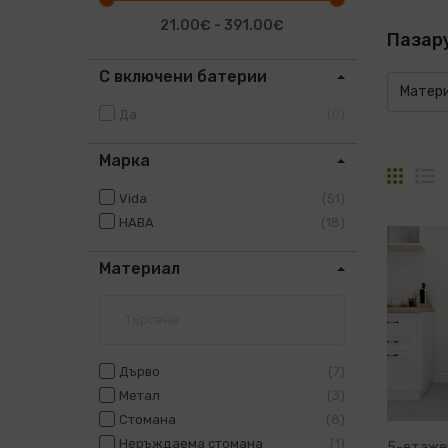
21.00€ - 391.00€
Пазар
С включени батерии
Матер
Да
0
Марка
Решет
С
Vida
51
HABA
18
Материал
Дърво
7
Метал
3
Стомана
8
Неръждаема стомана
1
5-етаже