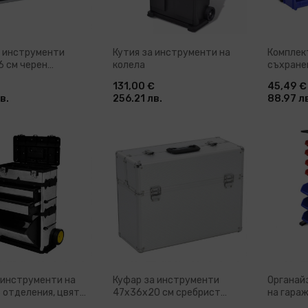
а инструменти
Кутия за инструменти на
Комплек
6 см черен
колела
съхране
й
броя, цв
131,00 €
45,49 €
в.
256.21 лв.
88.97 л
ави в количка
Добави в количка
До
 инструменти на
Куфар за инструменти
Органай
3 отделения, цвят
47x36x20 см сребрист
на гара
н
алуминий
аксесоа