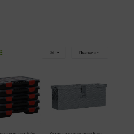
нтни кутии, 5 бр,
Кутия за съхранение Fern