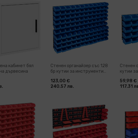
ави в количка
Добави в количка
До
ена кабинет бял
Стенен органайзер със 128
Стенен о
на дървесина
бр кутии за инструменти
кутии з
синьо и черно
и черно
123,00 €
59,98 €
в.
240.57 лв.
117.31 л
ави в количка
Добави в количка
До