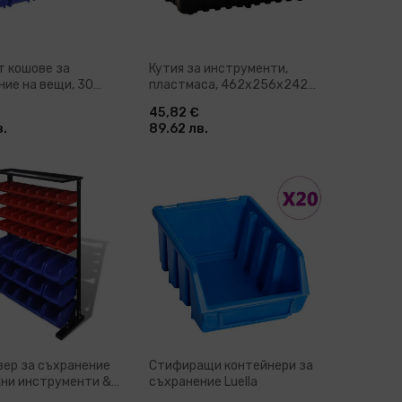
т кошове за
Кутия за инструменти,
ние на вещи, 30
пластмаса, 462x256x242
ят син и червен
мм, червен
45,82 €
в.
89.62 лв.
бави в количка
Добави в количка
зер за съхранение
Стифиращи контейнери за
жни инструменти &
съхранение Luella
ри