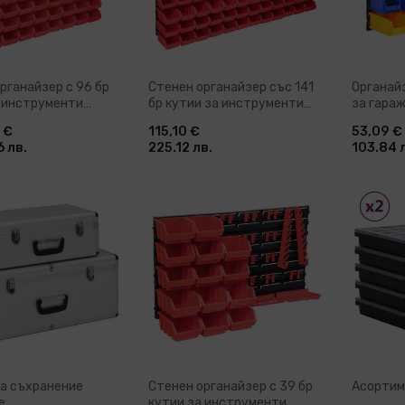
рганайзер с 96 бр
Стенен органайзер със 141
Органай
а инструменти
бр кутии за инструменти
за гараж
и черно Pratt
червено-черно
 €
115,10 €
53,09 €
 лв.
225.12 лв.
103.84 
ави в количка
Добави в количка
До
за съхранение
Стенен органайзер с 39 бр
Асортим
e
кутии за инструменти