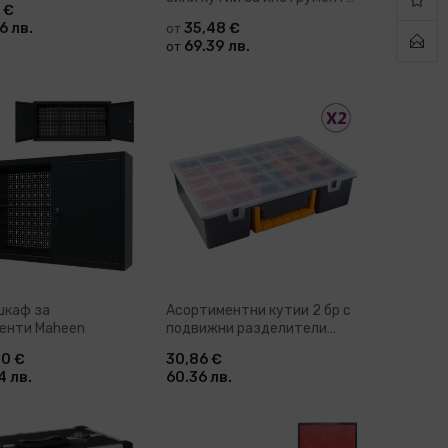
 €
Coffey
6 лв.
35,48 €
от
69.39 лв.
от
бави в количка
Добави в количка
шкаф за
Асортиментни кутии 2 бр с
енти Maheen
подвижни разделители
360x250x85 мм PP
00 €
30,86 €
4 лв.
60.36 лв.