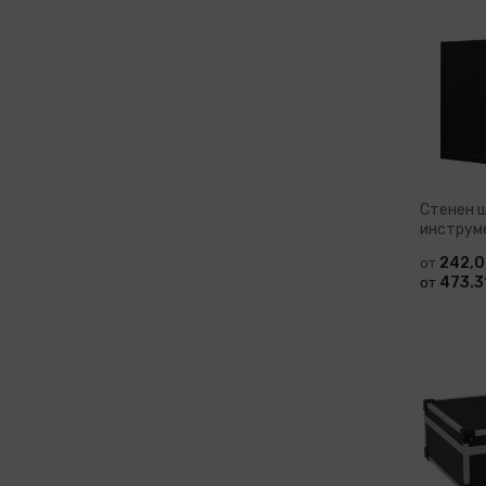
Доб
Стенен 
инструме
242,0
от
473.31
от
Доб