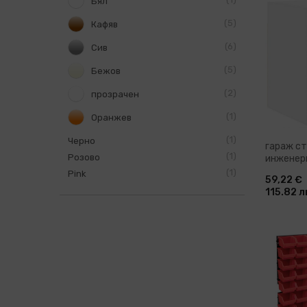
Бял
5
Кафяв
Доб
6
Сив
5
Бежов
2
прозрачен
1
Оранжев
1
Черно
гараж ст
1
Розово
инженер
1
Pink
59,22 €
115.82 л
Доб