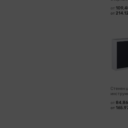
109,4
от
214.12
от
Доб
Стенен 
инструм
84,86
от
165.97
от