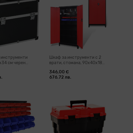
бави в количка
Добави в количка
а инструменти
Шкаф за инструменти с 2
x34 см черен
врати, стомана, 90x40x180
й
cм
346,00 €
в.
676.72 лв.
бави в количка
Добави в количка