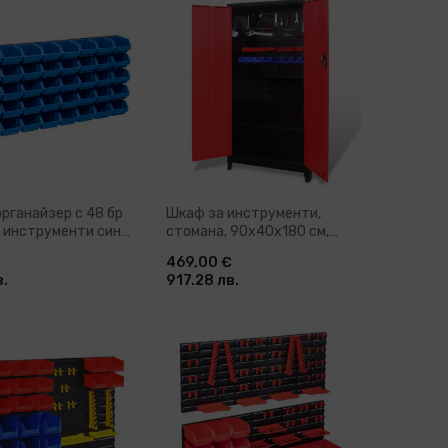
бави в количка
Добави в количка
рганайзер с 48 бр
Шкаф за инструменти,
а инструменти синьо
стомана, 90x40x180 cм,
червено и черно
469,00 €
в.
917.28 лв.
бави в количка
Добави в количка