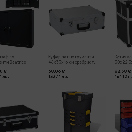
ави в количка
Добави в количка
До
шкаф за
Куфар за инструменти
Кутия з
нти Beatrice
46x33x16 см сребрист
38x22,5
алуминий
алумини
0 €
68,06 €
82,38 €
 лв.
133.11 лв.
161.12 л
ави в количка
Добави в количка
До