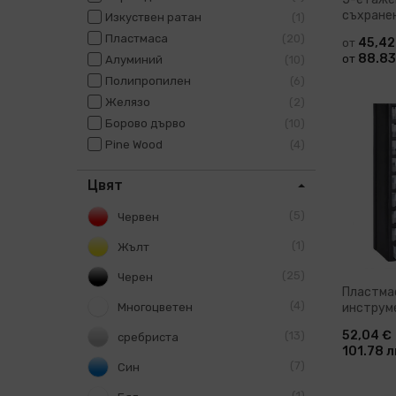
съхранен
Изкуствен ратан
1
различн
Пластмаса
20
45,42
от
88.83
от
Алуминий
10
Полипропилен
6
Желязо
2
Борово дърво
10
Доб
Pine Wood
4
Цвят
5
Червен
1
Жълт
25
Черен
Пластма
4
Многоцветен
инструме
чекмедж
52,04 €
13
сребриста
101.78 л
7
Син
1