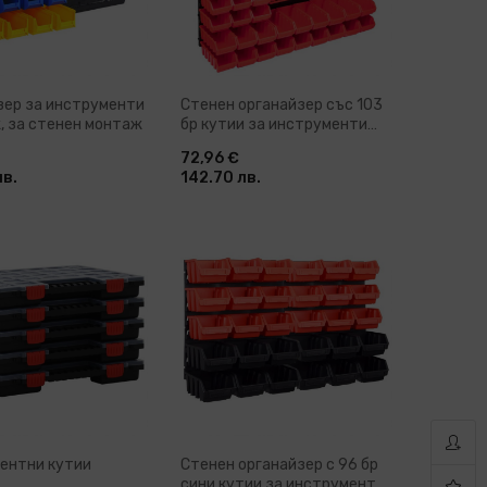
зер за инструменти
Стенен органайзер със 103
, за стенен монтаж
бр кутии за инструменти
червено-черно
72,96 €
лв.
142.70 лв.
бави в количка
Добави в количка
ентни кутии
Стенен органайзер с 96 бр
сини кутии за инструменти