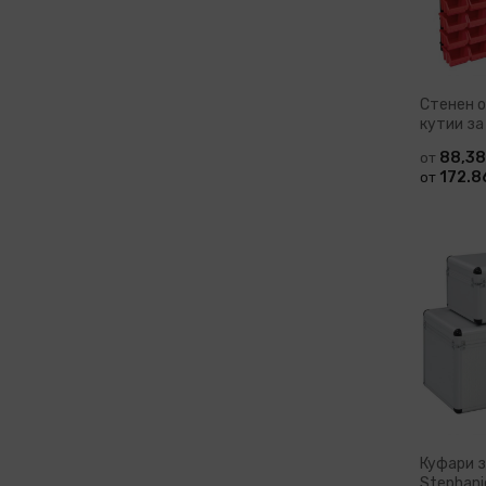
Стенен о
кутии з
червено 
88,38
от
172.86
от
Доб
Куфари 
Stephani