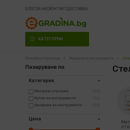
БЛОГ
ЗА НАС
КОНТАКТ
ДОСТАВКА
КАТЕГОРИИ
Основна страница
Машини и инструменти
Сте
Сте
Пазаруване по
Категория
Метални стелажи
23
Кутии за инструменти
34
Шкафове за инструменти
22
Цена
Мет
сте