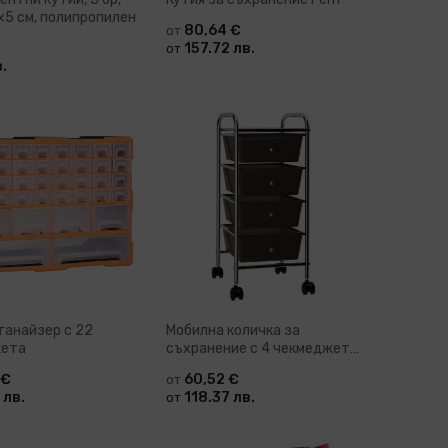
x5 см, полипропилен
80,64 €
от
157.72 лв.
от
.
бави в количка
Добави в количка
ганайзер с 22
Мобилна количка за
жета
съхранение с 4 чекмеджета
бяла пластмаса Melia
 €
60,52 €
от
 лв.
118.37 лв.
от