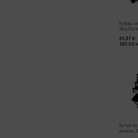
Куфар з
46x33x1
алумини
61,37 €
120.03 л
Доб
Кутия за
колела, 
сребъре