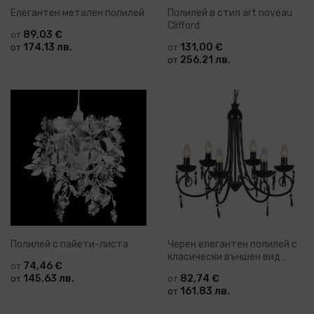
Елегантен метален полилей
Полилей в стил art noveau
Clifford
89,03 €
от
174.13 лв.
131,00 €
от
от
256.21 лв.
от
Полилей с пайети-листа
Черен елегантен полилей с
класически външен вид
74,46 €
от
Simpson
145.63 лв.
82,74 €
от
от
161.83 лв.
от