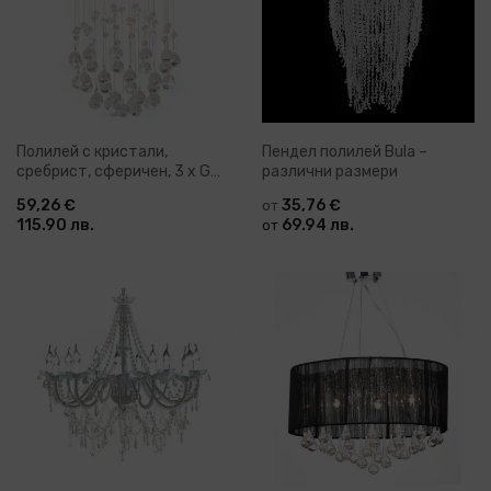
Полилей с кристали,
Пендел полилей Bula –
сребрист, сферичен, 3 х G9
различни размери
крушки
59,26 €
35,76 €
от
115.90 лв.
69.94 лв.
от