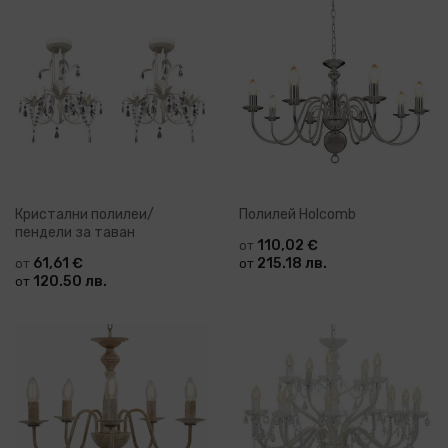
Кристални полилеи/
Полилей Holcomb
пендели за таван
110,02 €
от
61,61 €
215.18 лв.
от
от
120.50 лв.
от