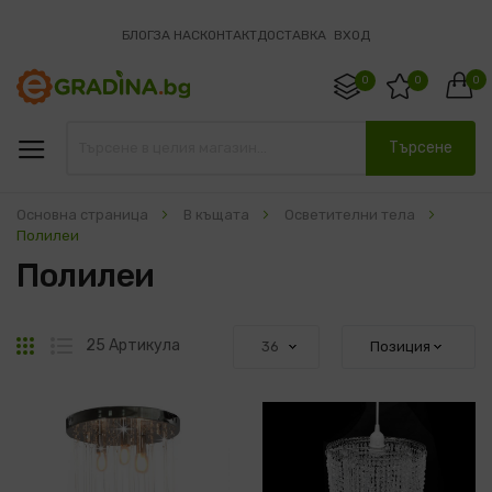
БЛОГ
ЗА НАС
КОНТАКТ
ДОСТАВКА
ВХОД
0
0
0
Търсене
Основна страница
В къщата
Осветителни тела
Полилеи
Полилеи
Решетка
Списък
25
Артикула