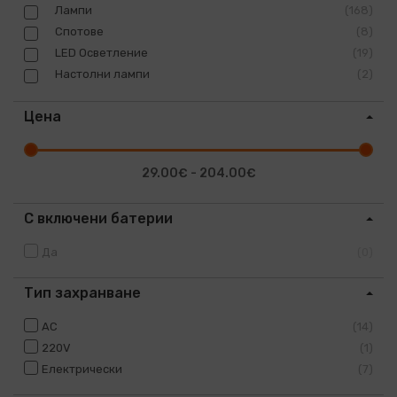
Лампи
168
Спотове
8
LED Осветление
19
Настолни лампи
2
Цена
29.00€ - 204.00€
С включени батерии
Да
0
Тип захранване
AC
14
220V
1
Електрически
7