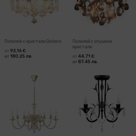
Полилей с кристали Dickens
Полилей с опушени
кристали
92,16 €
от
180.25 лв.
44,71 €
от
от
87.45 лв.
от