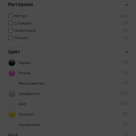
Материал
Метал
22
Стомана
2
Пластмаса
1
Стъкло
1
Цвят
11
Черен
2
Розов
1
Многоцветен
10
сребриста
13
Бял
8
Златист
3
прозрачен
1
Black