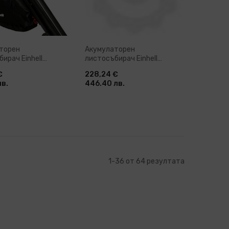
торен
Акумулаторен
ирач Einhell
листосъбирач Einhell
O 18/210 Power X-
Venturro 36/240, 36 V, 45 л,
€
228,24 €
olo, 18 V (3433625)
без батерии и зарядно
лв.
446.40 лв.
устройство (3433640)
бави в количка
Добави в количка
1
-
36
от
64
резултата