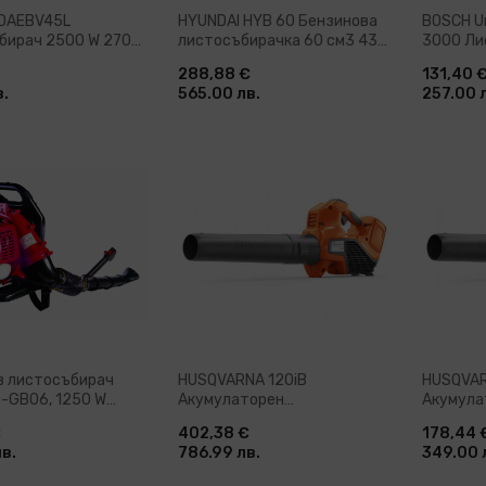
DAEBV45L
HYUNDAI HYB 60 Бензинова
BOSCH Un
бирач 2500 W 270
листосъбирачка 60 см3 432
3000 Ли
л (DAEBV45L)
км/ч (12499)
165-285
288,88 €
131,40 
в.
565.00 лв.
257.00 
ави в количка
Добави в количка
До
в листосъбирач
HUSQVARNA 120iB
HUSQVAR
D-GB06, 1250 W
Акумулаторен
Акумула
)
листосъбирач 36 V 46 м/с
листосъ
€
402,38 €
178,44 
(967976102)
и заряд
в.
786.99 лв.
349.00 
46 м/с (