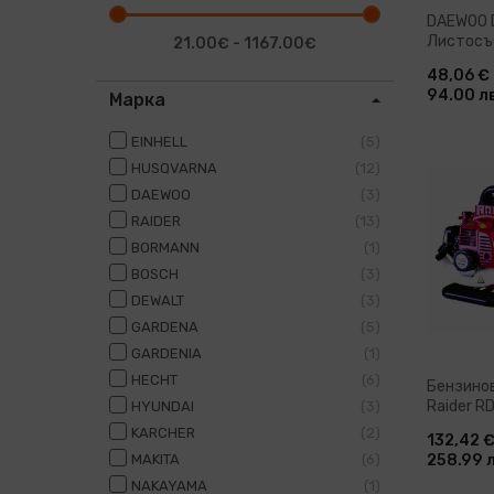
DAEWOO 
Листосъ
21.00€ - 1167.00€
км/ч 45 
48,06 €
94.00 л
Марка
EINHELL
5
HUSQVARNA
12
Доб
DAEWOO
3
RAIDER
13
BORMANN
1
BOSCH
3
DEWALT
3
GARDENA
5
GARDENIA
1
HECHT
6
Бензино
Raider R
HYUNDAI
3
(077402
KARCHER
2
132,42 
MAKITA
6
258.99 л
NAKAYAMA
1