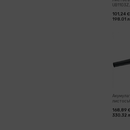
UB1103Z,
101,24 €
198.01 л
Доб
Акумула
листосъ
DCV100, 
168,89 
330.32 л