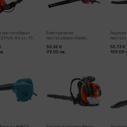
в листосъбирач
Електрически
Акумула
 Profi, 4.6 к.с, 79.4
листосъбирач Raider
листосъ
Industrial RDI-EBV06, 650 W,
CBL04, 18
€
50,62 €
55,73 €
4.1 м3/мин (077501)
(075542
в.
99.00 лв.
109.00 
ави в количка
Добави в количка
До
бирачка MAKITA
Бензинов листосъбирач
Акумула