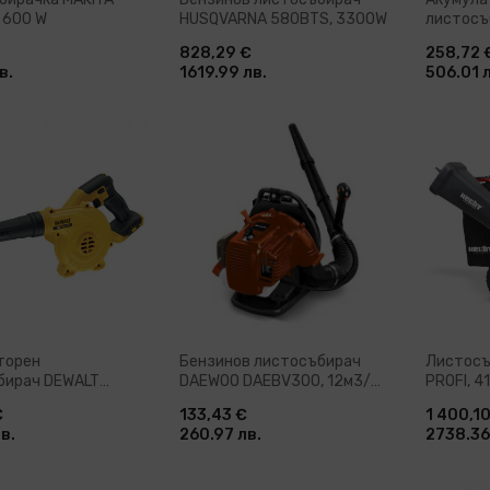
 600 W
HUSQVARNA 580BTS, 3300W
листосъ
PowerJet
828,29 €
258,72 
батерия
в.
1619.99 лв.
506.01 
устройс
ави в количка
Добави в количка
До
торен
Бензинов листосъбирач
Листосъ
бирач DEWALT
DAEWOO DAEBV300, 12м3/
PROFI, 4
18V, 2.8м3/мин
мин
€
133,43 €
1 400,1
в.
260.97 лв.
2738.36