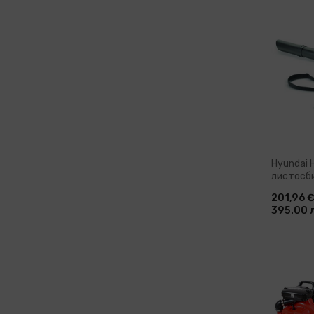
Доб
Hyundai 
листосби
(12345)
201,96 
395.00 
Доб