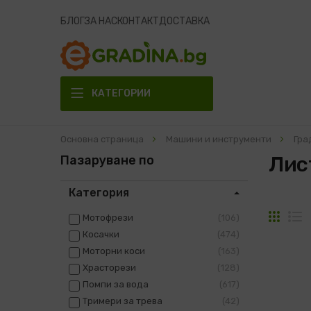
БЛОГ
ЗА НАС
КОНТАКТ
ДОСТАВКА
КАТЕГОРИИ
Основна страница
Машини и инструменти
Гра
Лис
Пазаруване по
Категория
Решет
С
Мотофрези
106
Косачки
474
Моторни коси
163
Храсторези
128
Помпи за вода
617
Тримери за трева
42