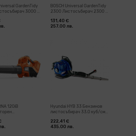
iversal GardenTidy
BOSCH Universal GardenTidy
стосъбирач 3000 W
2300 Листосъбирач 2300 W
 км/ч (06008B1001)
165-285 км/ч (06008B1002)
€
131,40 €
лв.
257.00 лв.
бави в количка
Добави в количка
NA 120iB
Hyundai HYB 33 Бензинов
торен
листосъбирач 33.0 куб/см
бирач без батерии
187 км/ч (12498)
€
222,41 €
но устройство 36 V
лв.
435.00 лв.
967976101)