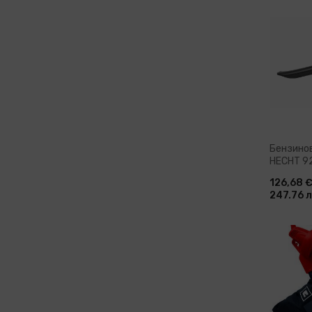
Доб
Бензино
HECHT 92
50л
126,68 
247.76 л
Доб