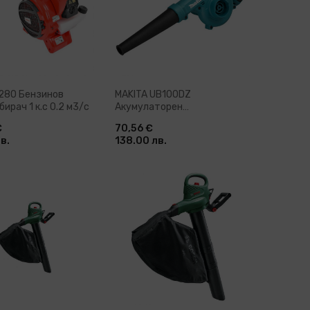
280 Бензинов
MAKITA UB100DZ
ирач 1 к.с 0.2 м3/с
Акумулаторен
листосъбирач без батерии
€
70,56 €
и зарядно устройство 12 V
в.
138.00 лв.
бави в количка
Добави в количка