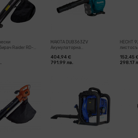
чески
MAKITA DUB363ZV
HECHT 9
ирач Raider RD-
Акумулаторна
листосъб
600 W, 270 км/ч
листосъбирач без батерии
404,94 €
152,45 
)
и зарядно устройство 36 V
.
791.99 лв.
298.17 л
804 м3/ч
ави в количка
Добави в количка
До