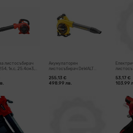
ави в количка
Добави в количка
До
ва листосъбирач
Акумулаторен
Електри
54, 1к.с, 25.4см3,
листосъбирач DeWALT
листосъ
DCM572N, 54 V, 195 км/ч, без
EB3500, 
€
255,13 €
53,17 €
батерии и зарядно
35 л (0
в.
498.99 лв.
103.99 
устройство
ави в количка
Добави в количка
До