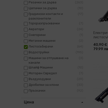
Резачки за дърва
263
Цепачки за дърва
10
Градински контакти и
17
разклонители
Тороразпръсквачки
7
Аератори
24
Електри
Снегорини
1
листосъб
Метачни машини
2
EBV03, 2
40,90 €
(075522
Листосъбирачи
64
79.99 лв
Водоструйки
195
Машини за отпушване на
3
канали
Шлайф Машини
10
Доб
Моторен Свредел
7
Въздуходувки
29
Дробилки за клони
33
Пръскачки
92
Цена