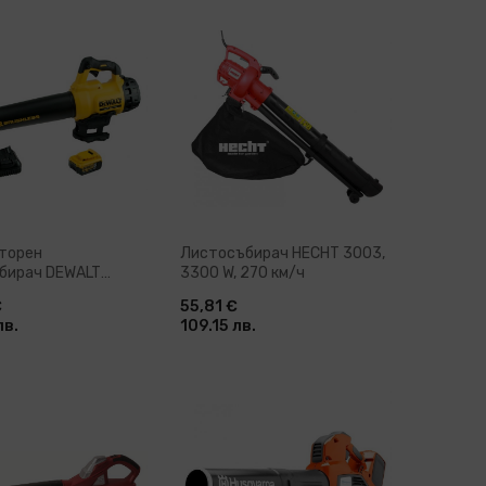
бави в количка
Добави в количка
торен
Листосъбирач HECHT 3003,
бирач DEWALT
3300 W, 270 км/ч
, 18 V, 5 Ah, 144 км/
€
55,81 €
лв.
109.15 лв.
бави в количка
Добави в количка