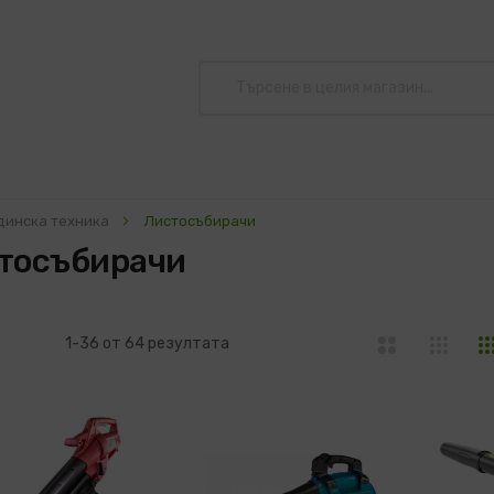
динска техника
Листосъбирачи
тосъбирачи
ка
писък
1
-
36
от
64
резултата