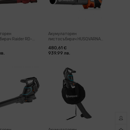
торен
Акумулаторен
бирач Raider RD-
листосъбирач HUSQVARNA
 V, 1.5 Ah, 190 км/ч
525iB, 36 V, 54 м/сек
480,61 €
)
лв.
939.99 лв.
бави в количка
Добави в количка
торен
Акумулаторен