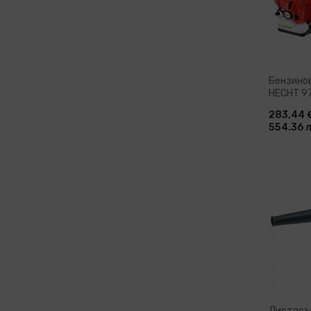
Бензино
HECHT 972
см3
283,44 
554.36 л
Доб
Листосъ