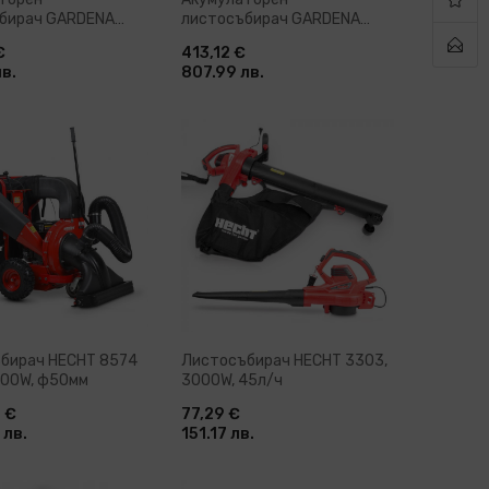
бирач GARDENA
листосъбирач GARDENA
 Li-40, 36V, без
PowerJet Li-40 SET, 36V
€
413,12 €
 и зарядно
лв.
807.99 лв.
тво
бави в количка
Добави в количка
бирач HECHT 8574
Листосъбирач HECHT 3303,
100W, ф50мм
3000W, 45л/ч
0 €
77,29 €
 лв.
151.17 лв.