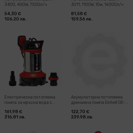
3400, 400W, 7500л/ч
3011, 1100W, 10м, 16000л/ч
54,30 €
81,58 €
106.20 лв.
159.56 лв.
Електрическа потопяема
Акумулаторна потопяема
помпа за мръсна вода с
дренажна помпа Einhell GE-
поплавък Einhell GE-DP 7535
DP 18/25 Li - Solo, 18 V, 5 м,
161,98 €
122,70 €
N LL ECO 2-in-1, 750 W, 9 м,
7500 л/ч, без батерии и
316.81 лв.
239.98 лв.
18500 л/ч (4181600)
зарядно устройство
(4181580)