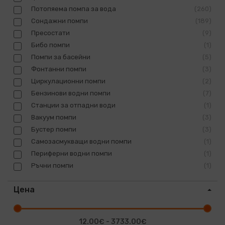
Потопяема помпа за вода
260
Сондажни помпи
189
Пресостати
9
Бибо помпи
1
Помпи за басейни
5
Фонтанни помпи
3
Циркулационни помпи
2
Бензинови водни помпи
7
Станции за отпадни води
1
Вакуум помпи
3
Бустер помпи
3
Самозасмукващи водни помпи
1
Периферни водни помпи
1
Ръчни помпи
1
Цена
12.00€ - 3733.00€