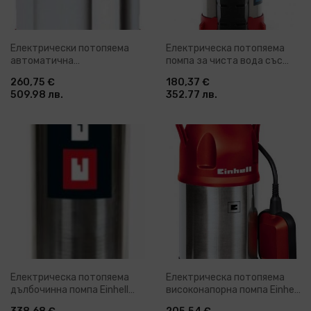
Електрически потопяема
Електрическа потопяема
автоматична
помпа за чиста вода със
високонапорна помпа Einhell
сензор за ниско ниво Einhell
260,75 €
180,37 €
GE-PP 1100 N-A, 1100 W,
GE-SP 4390 N-A LL ECO, 430
509.98 лв.
352.77 лв.
6000 л/ч, 12 м (4171430)
W (4171440)
Електрическа потопяема
Електрическа потопяема
дълбочинна помпа Einhell
високонапорна помпа Einhell
GC-DW 1000 N, 1000 W, 45 м,
GC-PP 900 N, 6000 л/ч, 900