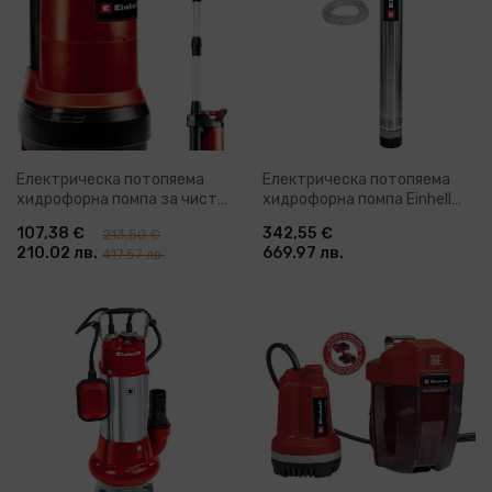
Електрическа потопяема
Електрическа потопяема
хидрофорна помпа за чиста
хидрофорна помпа Einhell
вода Einhell GE-PP 5555 RB-
GE-DW 1155 N-A, 1100 W, 55 м,
107,38 €
342,55 €
213,50 €
A, 550 W, 20 м, 5500 л/ч
6000 л/ч (4170937)
210.02 лв.
669.97 лв.
417.57 лв.
(4170425)