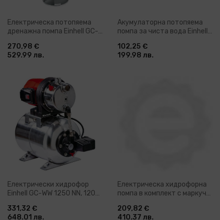
Електрическа потопяема
Акумулаторна потопяема
дренажна помпа Einhell GC-
помпа за чиста вода Einhell
DP 1340 G, 1300 W, 10 м,
GE-PP 18 RB Li-Solo, 18 V, 20
270,98 €
102,25 €
23000 л/ч (4170742)
м, 3000 л/ч, без батерии и
529.99 лв.
199.98 лв.
зарядно устройство
(4170429)
Електрически хидрофор
Електрическа хидрофорна
Einhell GC-WW 1250 NN, 1200
помпа в комплект с маркуч
W, 5000 л/ч, 20 л (4173490)
Einhell GC-WW 6538, 650 W,
331,32 €
209,82 €
3800 л/ч (4173193)
648.01 лв.
410.37 лв.