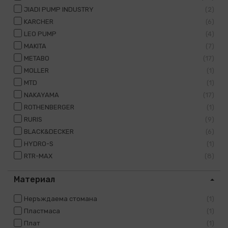
JIADI PUMP INDUSTRY
2
KARCHER
6
LEO PUMP
4
MAKITA
7
METABO
17
MOLLER
1
MTD
1
NAKAYAMA
17
ROTHENBERGER
1
RURIS
9
BLACK&DECKER
6
HYDRO-S
1
RTR-MAX
8
Материал
Неръждаема стомана
1
Пластмаса
1
Плат
1