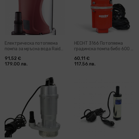
Електрическа потопяема
HECHT 3166 Потопяема
помпа за мръсна вода Raider
градинска помпа бибо 600 W
RD-WP39, 1100 W, 1", 308 л/
70 м 1400 л/ч
91,52 €
60,11 €
мин, 8 м (070146)
179.00 лв.
117.56 лв.