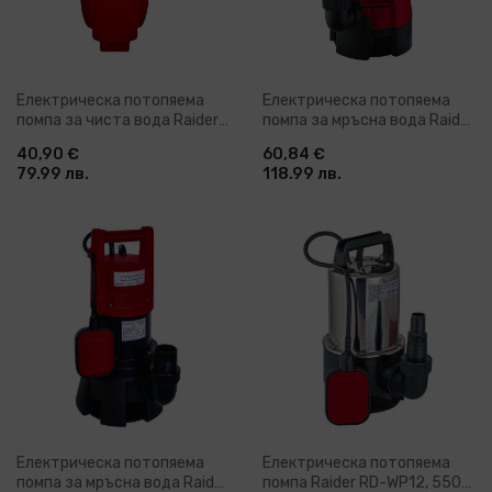
Електрическа потопяема
Електрическа потопяема
помпа за чиста вода Raider
помпа за мръсна вода Raider
RD-WP18, 300 W, 3/4", 18 л/
RD-WP40, 550 W, 1", 166 л/
40,90 €
60,84 €
мин, 70 м (070121)
мин, 7 м (070147)
79.99 лв.
118.99 лв.
Електрическа потопяема
Електрическа потопяема
помпа за мръсна вода Raider
помпа Raider RD-WP12, 550