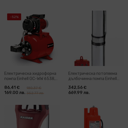
-52%
Електрическа хидрофорна
Електрическа потопяема
помпа Einhell GC-WW 6538,
дълбочинна помпа Einhell
650 W, 3800 л/ч (4173190)
GC-DW 1300 N, 1300 W, 5000
86,41 €
342,56 €
180,37 €
л/ч (4170944)
169.00 лв.
669.99 лв.
352.77 лв.