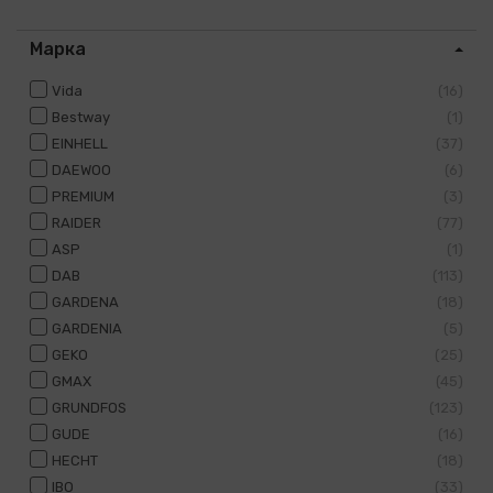
Марка
Vida
16
Bestway
1
EINHELL
37
DAEWOO
6
PREMIUM
3
RAIDER
77
ASP
1
DAB
113
GARDENA
18
GARDENIA
5
GEKO
25
GMAX
45
GRUNDFOS
123
GUDE
16
HECHT
18
IBO
33