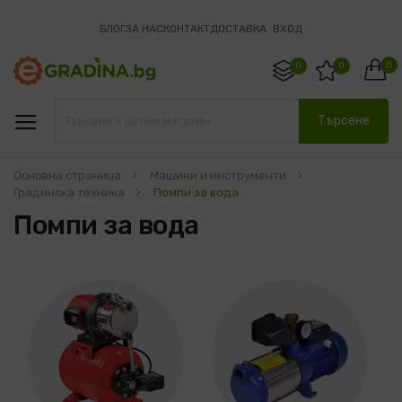
БЛОГ
ЗА НАС
КОНТАКТ
ДОСТАВКА
ВХОД
0
0
0
Търсене
Основна страница
Машини и инструменти
Градинска техника
Помпи за вода
Помпи за вода