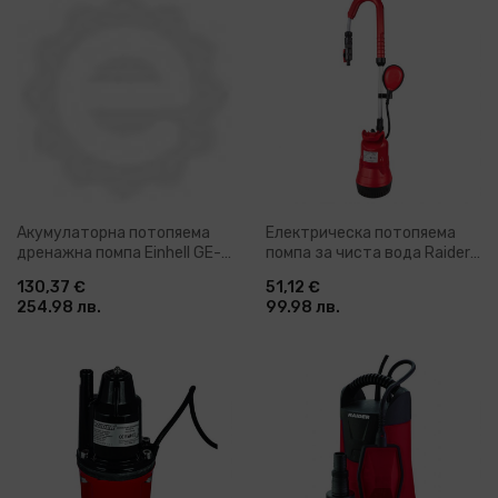
Акумулаторна потопяема
Електрическа потопяема
дренажна помпа Einhell GE-
помпа за чиста вода Raider
DP 18/25 LL Li - Solo, 18 V, 5 м,
RD-WP37, 350 W, 3/4", 50 л/
130,37 €
51,12 €
7000 л/ч, без батерии и
мин, 10 м (070144)
254.98 лв.
99.98 лв.
зарядно устройство
(4181590)