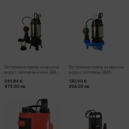
Потопяема помпа за мръсна
Потопяема помпа за мръсна
вода с поплавък и нож GEKO
вода с поплавък GEKO
G81445, 1100 W, 16.5 м, 284
WQD8-8-0.55, 550 W, 14 м,
241,84 €
130,90 €
л/мин
317 л/мин
473.00 лв.
256.02 лв.