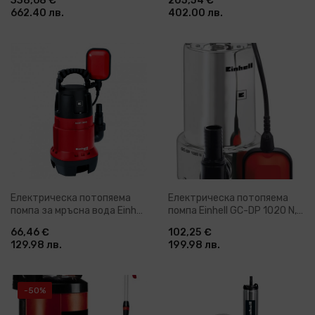
338,68 €
205,54 €
6500 л/ч (4170955)
W, 32 м (4170964)
662.40 лв.
402.00 лв.
Електрическа потопяема
Електрическа потопяема
помпа за мръсна вода Einhell
помпа Einhell GC-DP 1020 N,
GC-DP 7835, 780 W, 15700 л/
1000 W, 18000 л/ч (4170773)
66,46 €
102,25 €
ч (4170682)
129.98 лв.
199.98 лв.
-50%