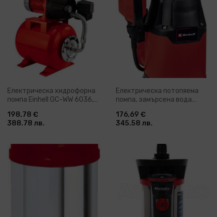
Електрическа хидрофорна
Електрическа потопяема
помпа Einhell GC-WW 6036,
помпа, замърсена вода
600 W, 3600 л/ч (4173118)
Einhell GC-DP 3325, 330 W,
198,78 €
176,69 €
9500 л/ч (4181530)
388.78 лв.
345.58 лв.