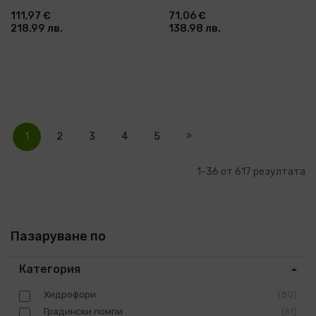
RDP-WP27, 1300 W, 417 л/
W, 1", 175 л/мин (070110)
111,97 €
71,06 €
мин, 11 м (070134)
218.99 лв.
138.98 лв.
Страница
В
Страница
Страница
Страница
Страница
Страница
Напред
момента
1
2
3
4
5
четете
страница
1
-
36
от
617
резултата
Пазаруване по
Категория
Хидрофори
80
Градински помпи
61