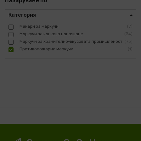
Пазаруване по
Категория
Макари за маркучи
7
Маркучи за капково напояване
34
Маркучи за хранително-вкусовата промишленост
73
Противопожарни маркучи
1