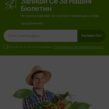
Запиши Се За Нашия
Бюлетин
Не пропускай най-актуалните промоции и нови
предложения.
Запиши Се !
Прочетох и се съгласявам с
Политиката за поверителност
.