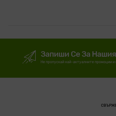
Запиши Се За Наши
Не пропускай най-актуалните промоции и
СВЪРЖЕ