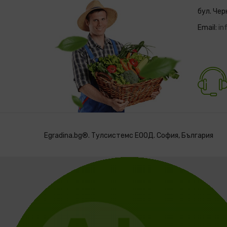
бул. Чер
Email:
in
Egradina.bg®. Тулсистемс ЕООД. София, България