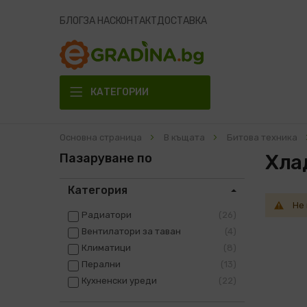
БЛОГ
ЗА НАС
КОНТАКТ
ДОСТАВКА
КАТЕГОРИИ
Основна страница
В къщата
Битова техника
Хла
Пазаруване по
Категория
Не
Радиатори
26
Вентилатори за таван
4
Климатици
8
Перални
13
Кухненски уреди
22