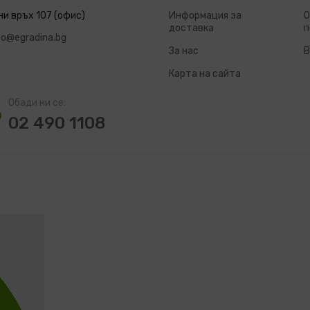
ни връх 107 (офис)
Информация за
О
доставка
п
fo@egradina.bg
За нас
В
Карта на сайта
Обади ни се:
02 490 1108