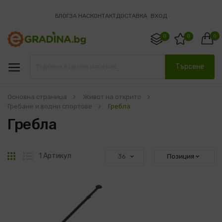
БЛОГ
ЗА НАС
КОНТАКТ
ДОСТАВКА
ВХОД
0
0
0
Търсене
Основна страница
Живот на открито
Гребане и водни спортове
Гребла
Гребла
Решетка
Списък
1
Артикул