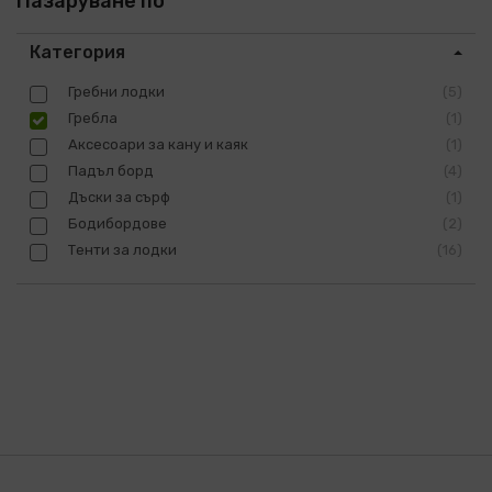
Пазаруване по
Категория
Гребни лодки
5
Гребла
1
Аксесоари за кану и каяк
1
Падъл борд
4
Дъски за сърф
1
Бодибордове
2
Тенти за лодки
16