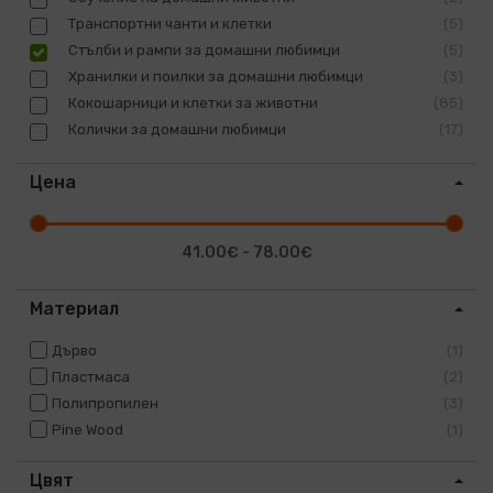
Транспортни чанти и клетки
5
Стълби и рампи за домашни любимци
5
Хранилки и поилки за домашни любимци
3
Кокошарници и клетки за животни
85
Колички за домашни любимци
17
Цена
41.00€ - 78.00€
Материал
Дърво
1
Пластмаса
2
Полипропилен
3
Pine Wood
1
Цвят