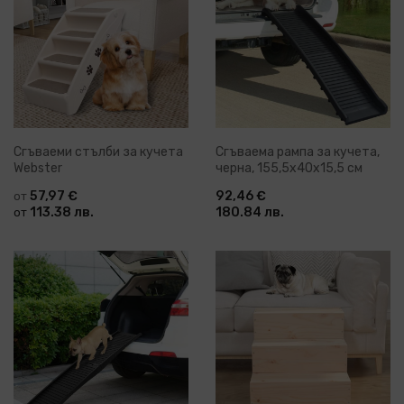
Сгъваеми стълби за кучета
Сгъваема рампа за кучета,
Webster
черна, 155,5x40x15,5 см
57,97 €
92,46 €
от
113.38 лв.
180.84 лв.
от