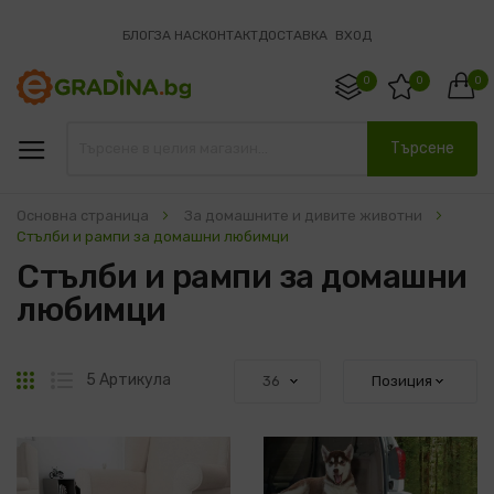
БЛОГ
ЗА НАС
КОНТАКТ
ДОСТАВКА
ВХОД
0
0
0
Търсене
Основна страница
За домашните и дивите животни
Стълби и рампи за домашни любимци
Стълби и рампи за домашни
любимци
Решетка
Списък
5
Артикула