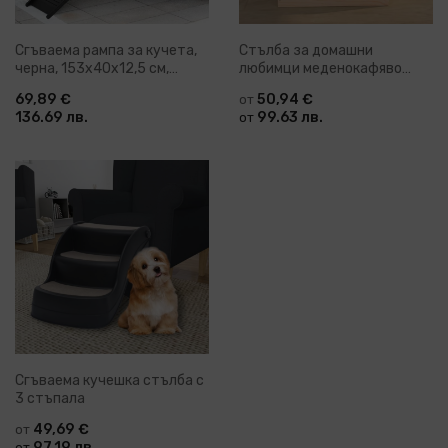
Сгъваема рампа за кучета,
Стълба за домашни
черна, 153x40x12,5 см,
любимци меденокафяво
пластмаса
40x37 Robson
69,89 €
50,94 €
от
136.69 лв.
99.63 лв.
от
Сгъваема кучешка стълба с
3 стъпала
49,69 €
от
97.19 лв.
от