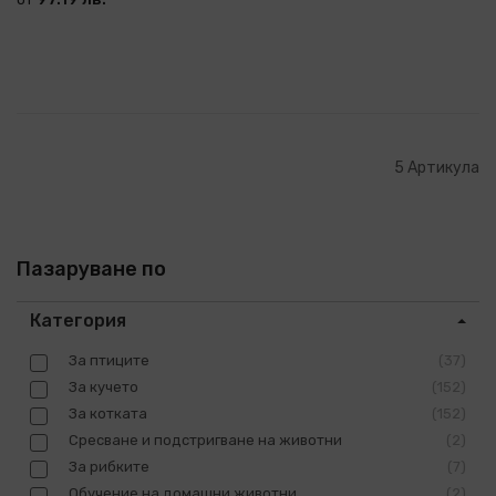
5
Артикула
Пазаруване по
Категория
За птиците
37
За кучето
152
За котката
152
Сресване и подстригване на животни
2
За рибките
7
Обучение на домашни животни
2