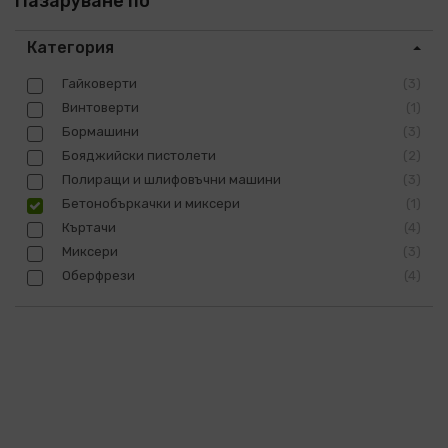
Пазаруване по
Категория
Гайковерти
3
Винтоверти
1
Бормашини
3
Бояджийски пистолети
2
Полиращи и шлифовъчни машини
3
Бетонобъркачки и миксери
1
Къртачи
4
Миксери
3
Оберфрези
4