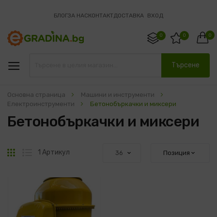
БЛОГ
ЗА НАС
КОНТАКТ
ДОСТАВКА
ВХОД
0
0
0
Търсене
Основна страница
Машини и инструменти
Електроинструменти
Бетонобъркачки и миксери
Бетонобъркачки и миксери
Решетка
Списък
1
Артикул