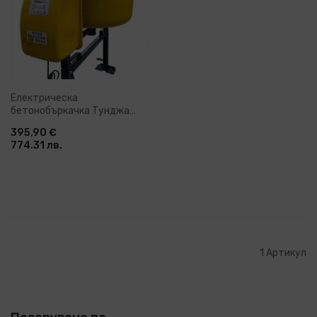
Електрическа
бетонобъркачка Тунджа
HCM800, 240 л, 1350 W
395,90 €
(063030)
774.31 лв.
1
Артикул