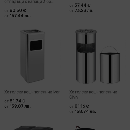
отпадъци с капаци 3 бр
37,44 €
от
бяло PP 120 л
80,50 €
73.23 лв.
от
от
157.44 лв.
от
Хотелски кош-пепелник Ivor
Хотелски кош-пепелник
Glyn
81,74 €
от
159.87 лв.
81,16 €
от
от
158.74 лв.
от