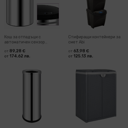
Кош за отпадъци с
Стифиращи контейнери за
автоматичен сензор
смет Abi
Colette
89,28 €
63,98 €
от
от
174.62 лв.
125.13 лв.
от
от