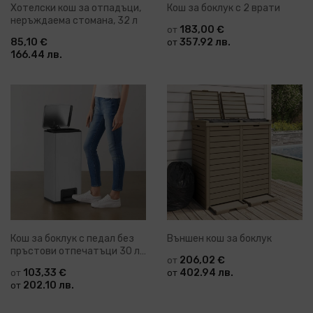
Хотелски кош за отпадъци,
Кош за боклук с 2 врати
неръждаема стомана, 32 л
183,00 €
от
85,10 €
357.92 лв.
от
166.44 лв.
Кош за боклук с педал без
Външен кош за боклук
пръстови отпечатъци 30 л
206,02 €
от
сребро инокс
103,33 €
402.94 лв.
от
от
202.10 лв.
от