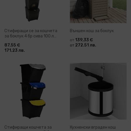
Стифиращи се за кошчета
Външен кош за боклук
за боклук 4 бр сива 100 л
139,33 €
от
полипропилен
87,55 €
272.51 лв.
от
171.23 лв.
Стифиращи кошчета за
Кухненски вграден кош