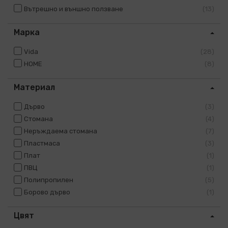
Вътрешно и външно ползване
13
Марка
Vida
28
HOME
8
Материал
Дърво
3
Стомана
4
Неръждаема стомана
7
Пластмаса
3
Плат
1
ПВЦ
1
Полипропилен
5
Борово дърво
1
Цвят