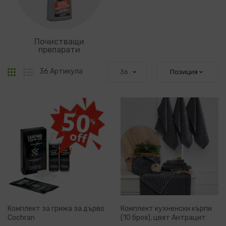
Почистващи
препарати
Решетка
Списък
36
Артикула
Комплект за грижа за дърво
Комплект кухненски кърпи
Cochran
(10 броя), цвят Антрацит