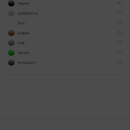
6
Черен
7
сребриста
1
Бял
5
Кафяв
7
Сив
2
Зелен
1
Антрацит