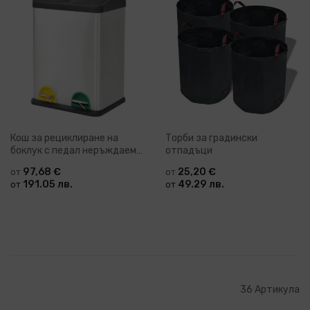
Кош за рециклиране на
Торби за градински
боклук с педал неръждаема
отпадъци
стомана 2x18 л Jordan
97,68 €
25,20 €
от
от
191.05 лв.
49.29 лв.
от
от
36
Артикула