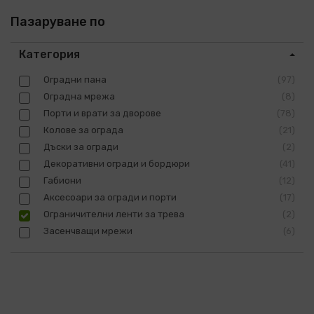
Пазаруване по
Категория
Оградни пана
97
Оградна мрежа
8
Порти и врати за дворове
78
Колове за ограда
21
Дъски за огради
2
Декоративни огради и бордюри
41
Габиони
12
Аксесоари за огради и порти
17
Ограничителни ленти за трева
2
Засенчващи мрежи
6