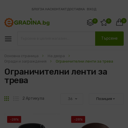
БЛОГ
ЗА НАС
КОНТАКТ
ДОСТАВКА
ВХОД
0
0
0
Търсене
Основна страница
На двора
Огради и заграждения
Ограничителни ленти за трева
Ограничителни ленти за
трева
Решетка
Списък
2
Артикула
-28%
-28%