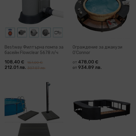
Bestway Филтърна помпа за
Ограждение за джакузи
басейн Flowclear 5678 л/ч
O'Connor
108,40 €
478,00 €
от
157,00 €
212.01 лв.
934.89 лв.
от
307.07 лв.