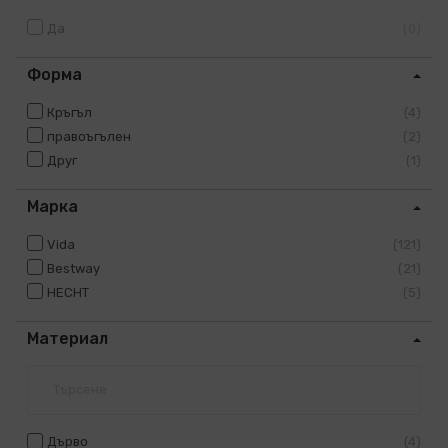
Да
0
Форма
Кръгъл
4
правоъгълен
2
Друг
1
Марка
Vida
121
Bestway
21
HECHT
5
Материал
Дърво
4