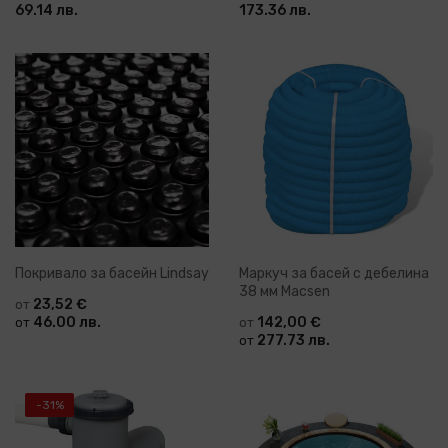
69.14 лв.
173.36 лв.
Покривало за басейн Lindsay
Маркуч за басей с дебелина
38 мм Macsen
23,52 €
от
46.00 лв.
142,00 €
от
от
277.73 лв.
от
-31%