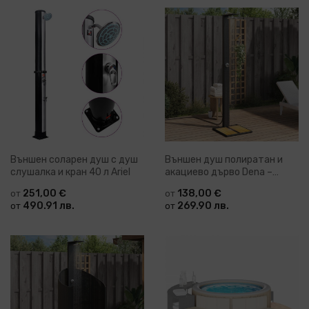
Външен соларен душ с душ
Външен душ полиратан и
слушалка и кран 40 л Ariel
акациево дърво Dena –
различни цветове
251,00 €
138,00 €
от
от
490.91 лв.
269.90 лв.
от
от