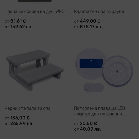
Плоча за основа на душ WPC
Квадратен спа съраунд
81,61 €
449,00 €
от
от
159.62 лв.
878.17 лв.
от
от
Черни стъпала за спа
Потопяема плаваща LED
лампа с дистанционно
136,00 €
от
управление
265.99 лв.
20,50 €
от
от
40.09 лв.
от