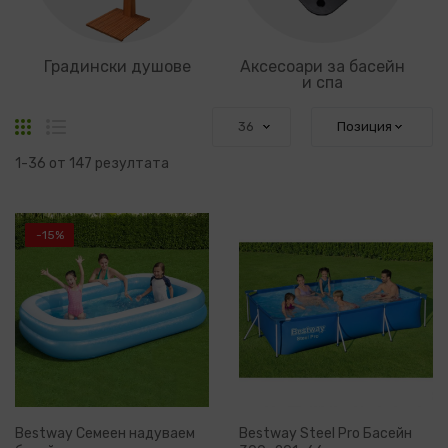
Градински душове
Аксесоари за басейн
и спа
Решетка
Списък
1
-
36
от
147
резултата
-15%
Bestway Семеен надуваем
Bestway Steel Pro Басейн