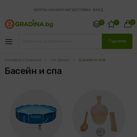
БЛОГ
ЗА НАС
КОНТАКТ
ДОСТАВКА
ВХОД
0
0
0
Търсене
Основна страница
На двора
Басейн и спа
Басейн и спа