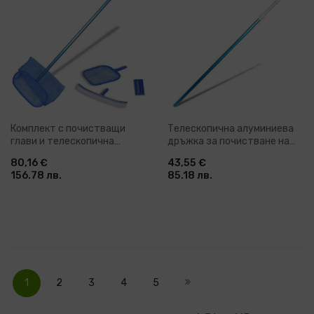
Комплект с почистващи
Телескопична алуминиева
глави и телескопична
дръжка за почистване на
дръжка за басейни
басейни 1,2 - 3,6 м
80,16 €
43,55 €
156.78 лв.
85.18 лв.
Страница
В
Страница
Страница
Страница
Страница
Страница
Напред
момента
1
2
3
4
5
четете
страница