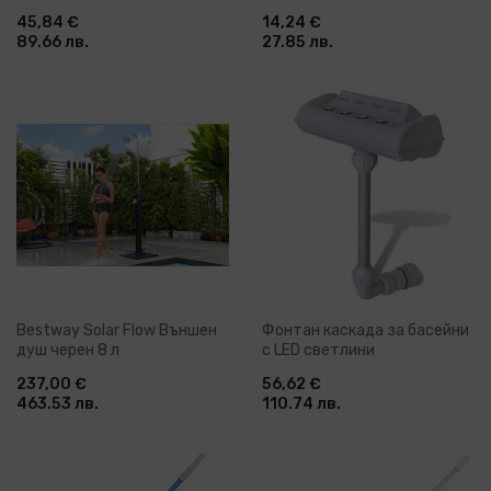
зимни тапи HDPE
45,84 €
14,24 €
89.66 лв.
27.85 лв.
Bestway Solar Flow Външен
Фонтан каскада за басейни
душ черен 8 л
с LED светлини
237,00 €
56,62 €
463.53 лв.
110.74 лв.