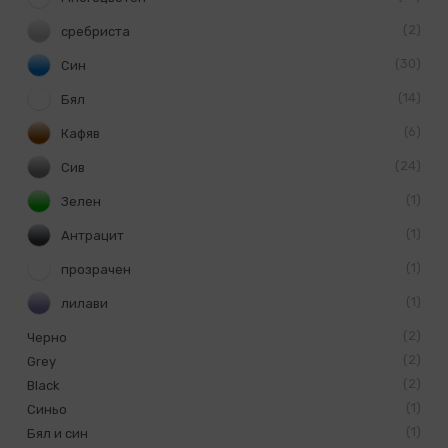
2
сребриста
30
Син
14
Бял
6
Кафяв
24
Сив
1
Зелен
1
Антрацит
1
прозрачен
1
лилави
2
Черно
2
Grey
2
Black
1
Синьо
1
Бял и син