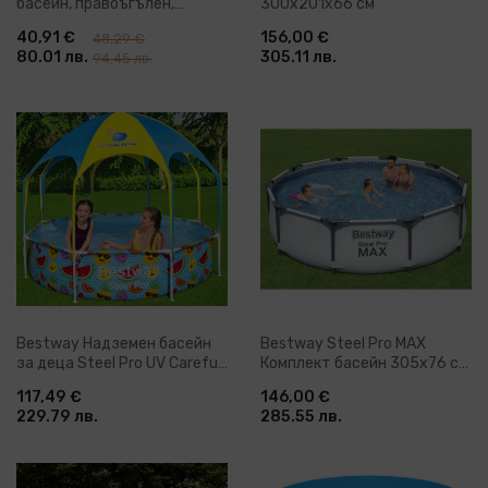
басейн, правоъгълен,
300x201x66 см
262x175x51 см, синьо-бял
40,91 €
156,00 €
48,29 €
80.01 лв.
305.11 лв.
94.45 лв.
Bestway Надземен басейн
Bestway Steel Pro MAX
за деца Steel Pro UV Careful,
Комплект басейн 305x76 см
244x51 см
Nicholls
117,49 €
146,00 €
229.79 лв.
285.55 лв.