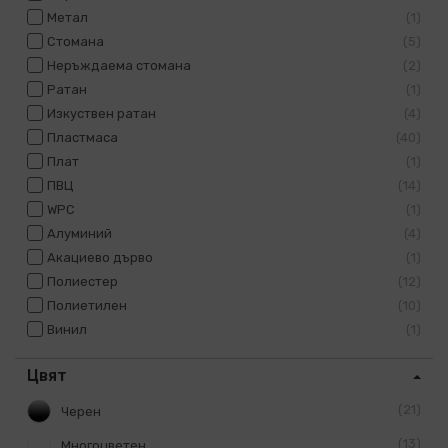
Метал
1
Стомана
5
Неръждаема стомана
2
Ратан
1
Изкуствен ратан
4
Пластмаса
40
Плат
1
ПВЦ
14
WPC
1
Алуминий
4
Акациево дърво
1
Полиестер
12
Полиетилен
10
Винил
1
Цвят
21
Черен
13
Многоцветен