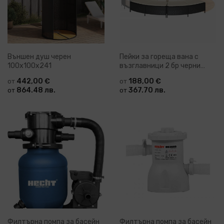
Външен душ черен
Пейки за гореща вана с
100x100x241
възглавници 2 бр черни
полиратан
442,00 €
188,00 €
от
от
864.48 лв.
367.70 лв.
от
от
Филтърна помпа за басейн
Филтърна помпа за басейн