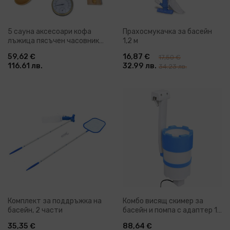
5 сауна аксесоари кофа
Прахосмукачка за басейн
лъжица пясъчен часовник
1,2 м
термохигрометър
59,62 €
16,87 €
17,50 €
116.61 лв.
32.99 лв.
34.23 лв.
Комплект за поддръжка на
Комбо висящ скимер за
басейн, 2 части
басейн и помпа с адаптер 16
см пластмаса
35,35 €
88,64 €