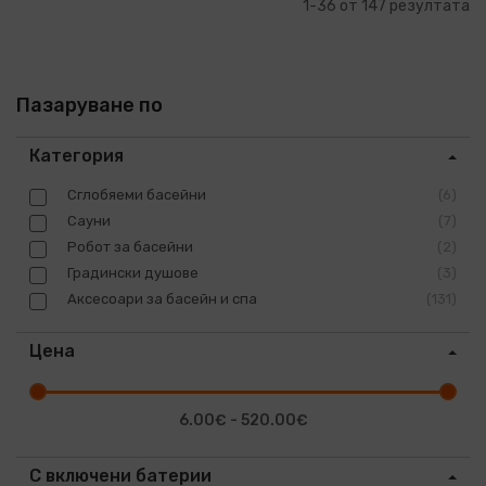
1
-
36
от
147
резултата
Пазаруване по
Категория
Сглобяеми басейни
6
Сауни
7
Робот за басейни
2
Градински душове
3
Аксесоари за басейн и спа
131
Цена
6.00€ - 520.00€
С включени батерии