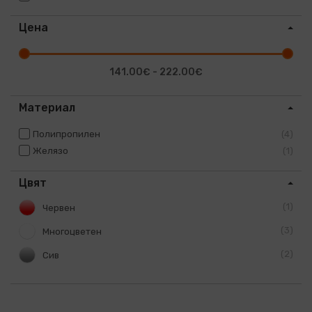
Цена
141.00€ - 222.00€
Материал
Полипропилен
4
Желязо
1
Цвят
1
Червен
3
Многоцветен
2
Сив