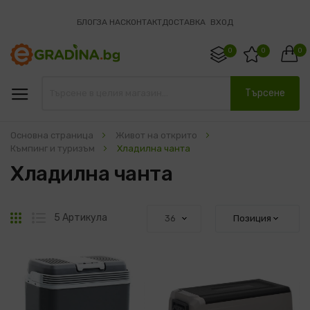
БЛОГ
ЗА НАС
КОНТАКТ
ДОСТАВКА
ВХОД
0
0
0
Търсене
Основна страница
Живот на открито
Къмпинг и туризъм
Хладилна чанта
Хладилна чанта
Решетка
Списък
5
Артикула