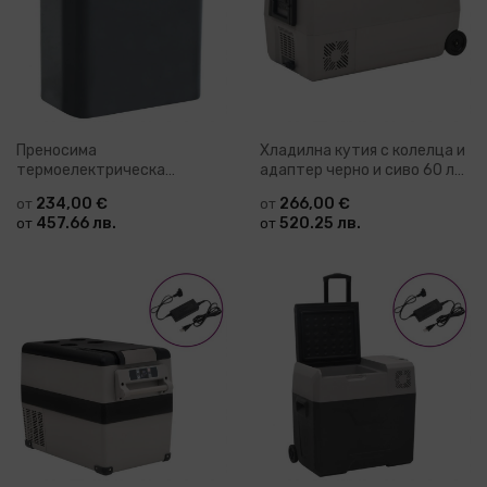
Преносима
Хладилна кутия с колелца и
термоелектрическа
адаптер черно и сиво 60 л
хладилна кутия 20 л 12 V
PP и PE
234,00 €
266,00 €
от
от
230 V E Desiree
457.66 лв.
520.25 лв.
от
от