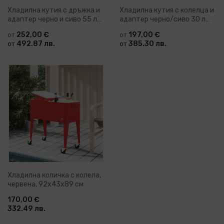
Хладилна кутия с дръжка и
Хладилна кутия с колелца и
адаптер черно и сиво 55 л
адаптер черно/сиво 30 л
PP и PE
полипропилен
252,00 €
197,00 €
от
от
492.87 лв.
385.30 лв.
от
от
Хладилна количка с колела,
червена, 92x43x89 см
170,00 €
332.49 лв.