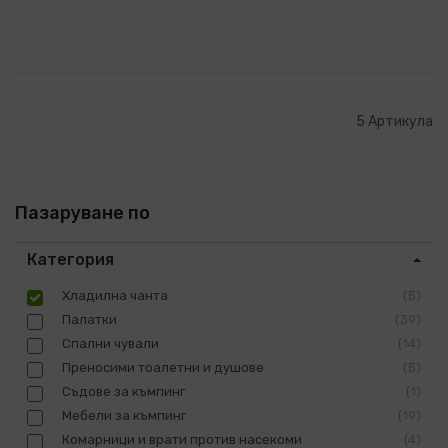
5
Артикула
Пазаруване по
Категория
Хладилна чанта
5
Палатки
39
Спални чували
14
Преносими тоалетни и душове
5
Съдове за къмпинг
1
Мебели за къмпинг
19
Комарници и врати против насекоми
4