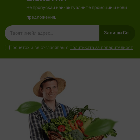
Не пропускай най-актуалните промоции и нови
предложения.
Запиши Се !
Прочетох и се съгласявам с
Политиката за поверителност
.