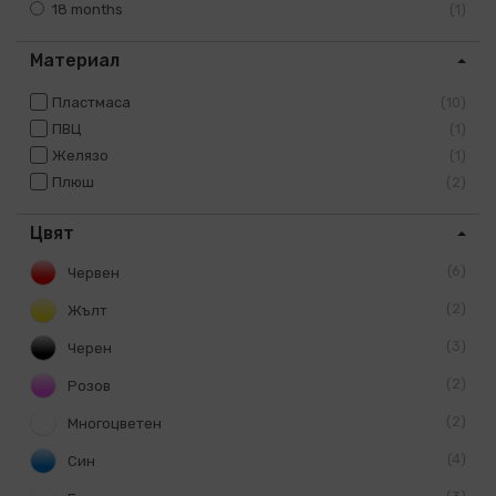
18 months
1
Материал
Пластмаса
10
ПВЦ
1
Желязо
1
Плюш
2
Цвят
6
Червен
2
Жълт
3
Черен
2
Розов
2
Многоцветен
4
Син