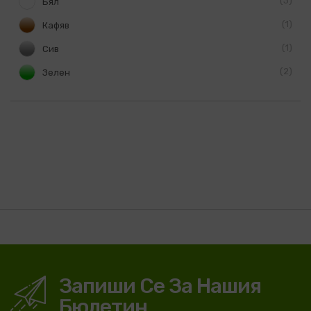
3
Бял
1
Кафяв
1
Сив
2
Зелен
Запиши Се За Нашия
Бюлетин