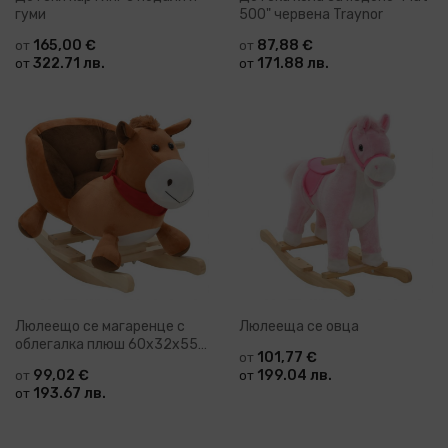
гуми
500" червена Traynor
165,00 €
87,88 €
от
от
322.71 лв.
171.88 лв.
от
от
Люлеещо се магаренце с
Люлееща се овца
облегалка плюш 60x32x55
101,77 €
от
см сиво
99,02 €
199.04 лв.
от
от
193.67 лв.
от