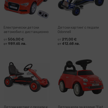
Електрически детски
Детски картинг с педали
автомобил с дистанционно
Odonnell
506,00 €
211,00 €
от
от
989.65 лв.
412.68 лв.
от
от
Детски картинг с педали и
Детска кола за яздене "Fiat