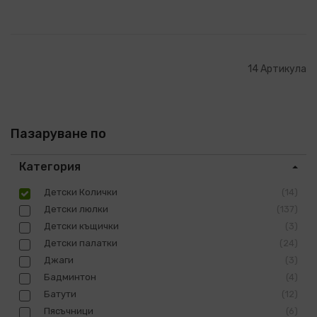
14
Артикула
Пазаруване по
Категория
Детски Колички
14
Детски люлки
137
Детски къщички
3
Детски палатки
24
Джаги
3
Бадминтон
4
Батути
12
Пясъчници
6