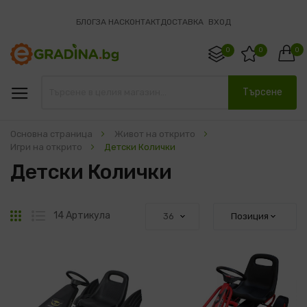
БЛОГ
ЗА НАС
КОНТАКТ
ДОСТАВКА
ВХОД
0
0
0
Търсене
Основна страница
Живот на открито
Игри на открито
Детски Колички
Детски Колички
Решетка
Списък
14
Артикула