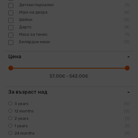
Детски пързалки
1
Игри на двора
6
Шейни
5
Дартс
4
Маса за тенис
1
Билярдни маси
3
Цена
57.00€ - 542.00€
За възраст над
3 years
5
12 months
3
2 years
1
1 years
1
24 months
1