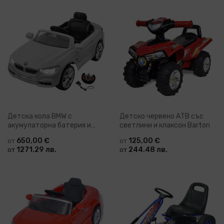
Детска кола BMW с
Детско червено АТВ със
акумулаторна батерия и
светлини и клаксон Barton
дистанционно
650,00 €
125,00 €
от
от
1271.29 лв.
244.48 лв.
от
от