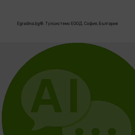
Egradina.bg®. Тулсистемс ЕООД. София, България