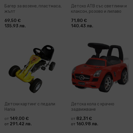
Багер за возене, пластмаса,
Детско АТВ със светлини и
жълт
клаксон, розово и лилаво
69,50 €
71,80 €
135.93 лв.
140.43 лв.
Детски картинг с педали
Детска кола с крачно
Hania
задвижване
149,00 €
82,31 €
от
от
291.42 лв.
160.98 лв.
от
от