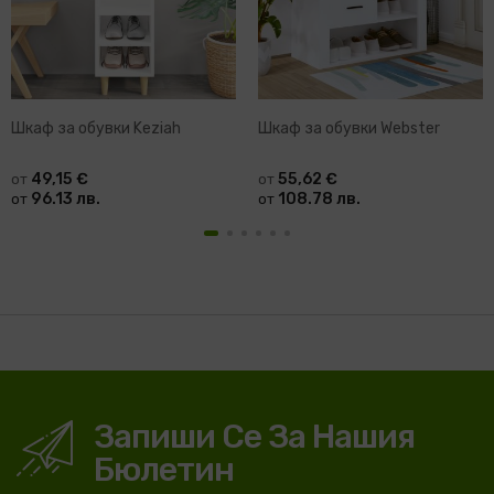
Шкаф за обувки Keziah
Шкаф за обувки Webster
49,15 €
55,62 €
от
от
96.13 лв.
108.78 лв.
от
от
Запиши Се За Нашия
Бюлетин