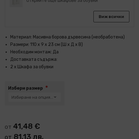
Открийте още шкафове за обувки
Виж всички
Материал: Масивна борова дървесина (необработена)
Размери: 110 x 9 x 23 см (Ш x Д x В)
Необходим монтаж: Да
Доставката съдържа:
2 x Шкафа за обувки
Избери размер
41,48 €
от
81.13 лв.
от