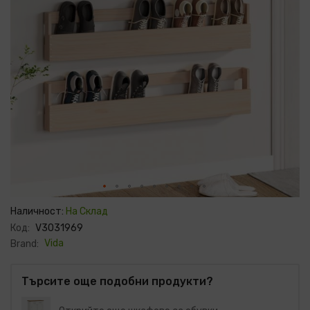
Преминете
към
Наличност:
На Склад
началото
Код:
V3031969
на
галерия
Vida
Brand:
със
снимки
Търсите още подобни продукти?