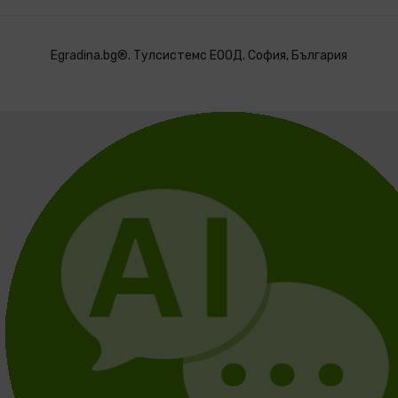
Egradina.bg®. Тулсистемс ЕООД. София, България