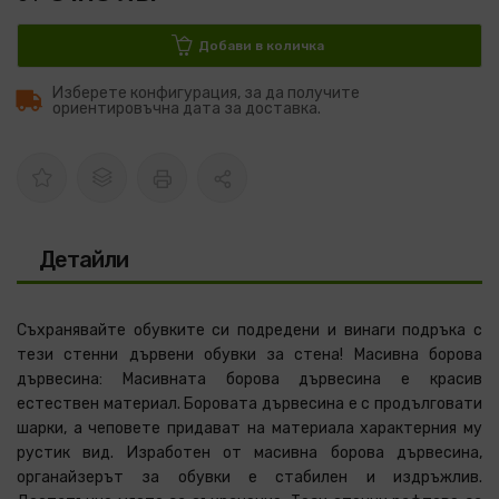
Добави в количка
Изберете конфигурация, за да получите
ориентировъчна дата за доставка.
Детайли
Съхранявайте обувките си подредени и винаги подръка с
тези стенни дървени обувки за стена! Масивна борова
дървесина: Масивната борова дървесина е красив
естествен материал. Боровата дървесина е с продълговати
шарки, а чеповете придават на материала характерния му
рустик вид. Изработен от масивна борова дървесина,
органайзерът за обувки е стабилен и издръжлив.