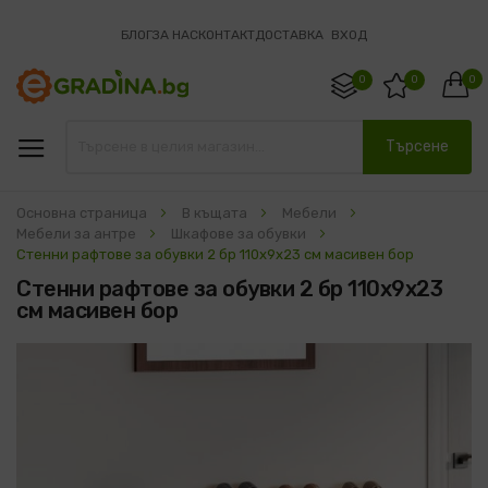
БЛОГ
ЗА НАС
КОНТАКТ
ДОСТАВКА
ВХОД
0
0
0
Търсене
Основна страница
В къщата
Мебели
Мебели за антре
Шкафове за обувки
Стенни рафтове за обувки 2 бр 110x9x23 см масивен бор
Стенни рафтове за обувки 2 бр 110x9x23
см масивен бор
Преминете
към
края
на
галерията
на
изображенията