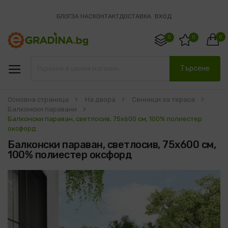
БЛОГ
ЗА НАС
КОНТАКТ
ДОСТАВКА
ВХОД
0
0
0
Търсене
Основна страница
На двора
Сенници за тераса
Балконски паравани
Балконски параван, светлосив, 75x600 см, 100% полиестер
оксфорд
Балконски параван, светлосив, 75x600 см,
100% полиестер оксфорд
Преминете
към
края
на
галерията
на
изображенията