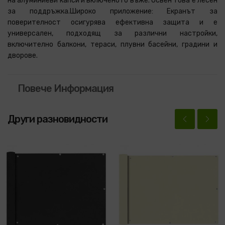
на алуминиеви капси и включеното въже. Освен това е лесен
за поддръжка.Широко приложение: Екранът за
поверителност осигурява ефективна защита и е
универсален, подходящ за различни настройки,
включително балкони, тераси, плувни басейни, градини и
дворове.
Повече Информация
Други разновидности