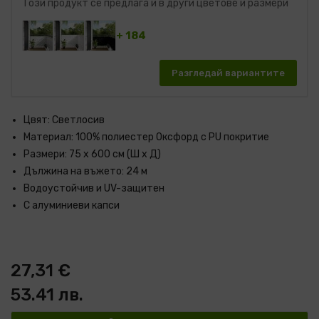
Този продукт се предлага и в други цветове и размери
+ 184
Разгледай вариантите
Цвят: Светлосив
Материал: 100% полиестер Оксфорд с PU покритие
Размери: 75 x 600 см (Ш x Д)
Дължина на въжето: 24 м
Водоустойчив и UV-защитен
С алуминиеви капси
27,31 €
53.41 лв.