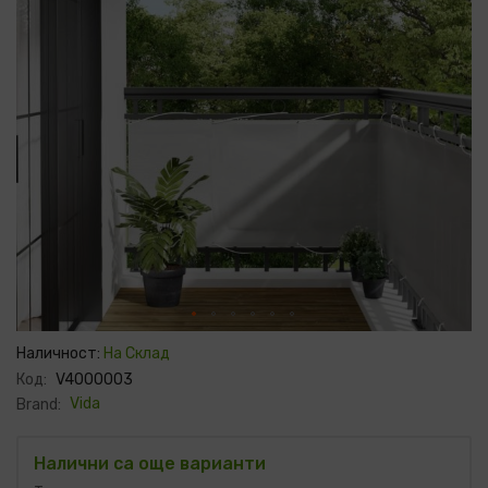
Преминете
към
Наличност:
На Склад
началото
Код:
V4000003
на
галерия
Vida
Brand:
със
снимки
Налични са още варианти