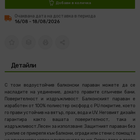
Добави в количка
Очаквана дата на доставка в периода
16/08 - 18/08/2026
Детайли
С този водоустойчив балконски параван можете да се
насладите на уединение, докато правите слънчеви бани.
Поверителност и издръжливост: Балконският параван е
изработен от 100% полиестер оксфорд с PU покритие, което
го прави устойчив на вятър, прах, вода и UV. Неговият дизайн
гарантира както вашата поверителност, така и
издръжливост.Лесен за използване: Защитният параван без
усилие се прикрепя към балкони, огради или стени с помощта