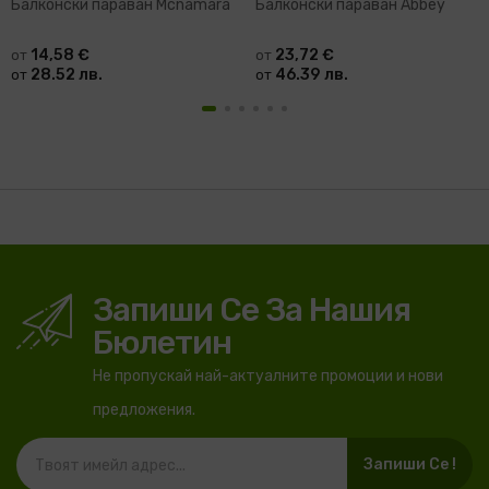
Балконски параван Mcnamara
Балконски параван Abbey
14,58 €
23,72 €
от
от
28.52 лв.
46.39 лв.
от
от
Запиши Се За Нашия
Бюлетин
Не пропускай най-актуалните промоции и нови
предложения.
Запиши Се !