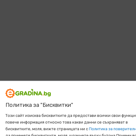
Политика за "Бисквитки"
Този сайт изисква бисквитките да предостави всички свои функци
повече информация относно това какви данни се съхраняват в
бисквитките, моля, вижте страницата ни с
Политика за поверител
да приемете бисквитките, моля, щракнете върху бутона Приеми в