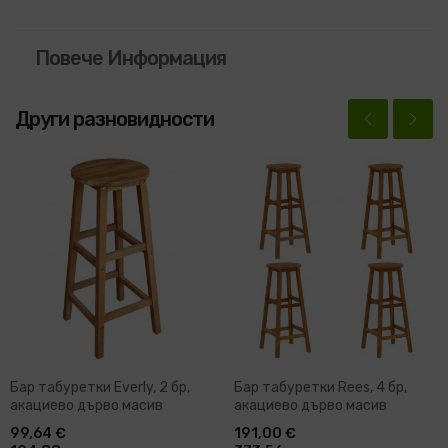
Повече Информация
Други разновидности
Бар табуретки Everly, 2 бр,
Бар табуретки Rees, 4 бр,
акациево дърво масив
акациево дърво масив
99,64 €
191,00 €