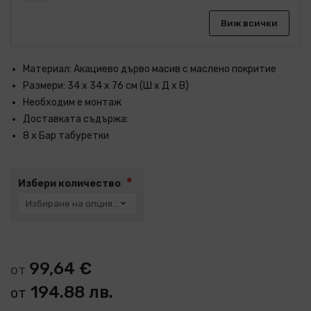
Виж всички
Материал: Акациево дърво масив с маслено покритие
Размери: 34 x 34 x 76 см (Ш x Д x В)
Необходим е монтаж
Доставката съдържа:
8 x Бар табуретки
Избери количество
99,64 €
от
194.88 лв.
от