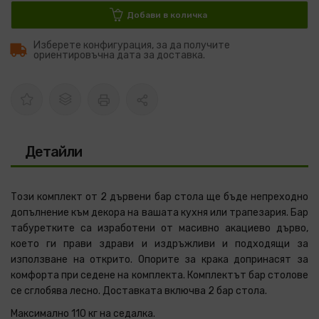
Добави в количка
Изберете конфигурация, за да получите
ориентировъчна дата за доставка.
Детайли
Този комплект от 2 дървени бар стола ще бъде непреходно
допълнение към декора на вашата кухня или трапезария. Бар
табуретките са изработени от масивно акациево дърво,
което ги прави здрави и издръжливи и подходящи за
използване на открито. Опорите за крака допринасят за
комфорта при седене на комплекта. Комплектът бар столове
се сглобява лесно. Доставката включва 2 бар стола.
Максимално 110 кг на седалка.