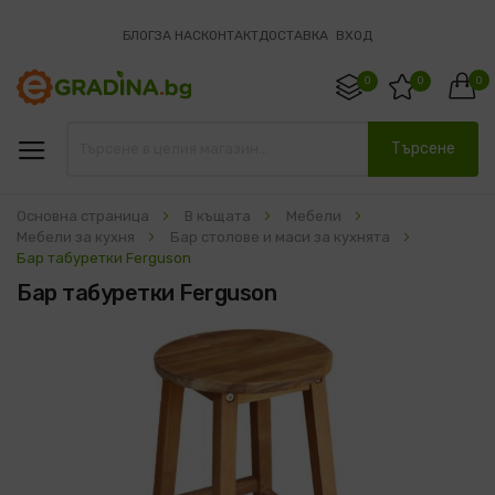
БЛОГ
ЗА НАС
КОНТАКТ
ДОСТАВКА
ВХОД
0
0
0
Търсене
Основна страница
В къщата
Мебели
Мебели за кухня
Бар столове и маси за кухнята
Бар табуретки Ferguson
Бар табуретки Ferguson
Преминете
към
края
на
галерията
на
изображенията