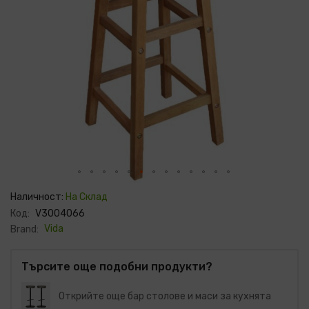
Преминете
към
Наличност:
На Склад
началото
Код:
V3004066
на
галерия
Vida
Brand:
със
снимки
Търсите още подобни продукти?
Открийте още бар столове и маси за кухнята