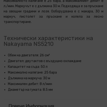
Максималното налягане е 25 бара, а максималният дебит 8
л./мин. Маркучът е с дължина 30 м. Подходяща е за пръскане
на овощни градини и лозя. Ооборудвана е с макара, 30 м
маркуч, пистолет за пръскане и колела за лесно
транспортиране.
Технически характеристики на
Nakayama NS5210
Обем на двигателя: 26 см³
Двигател: двутактов с въздушно охлаждане
Капацитет на съда: 50 л
Максимално налягане: 25 бара
Дължина на маркуча: 30 м
Максимален дебит: 8 л/мин
Диаметър на гумата: 8.5 мм
Повече Информация