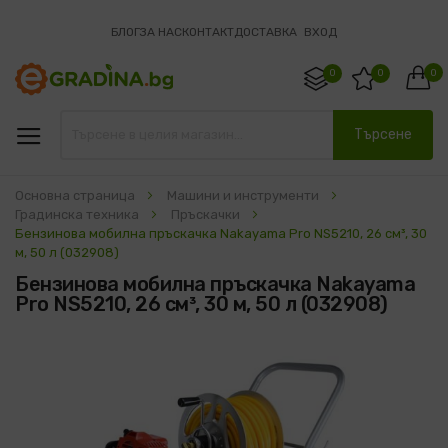
БЛОГ
ЗА НАС
КОНТАКТ
ДОСТАВКА
ВХОД
0
0
0
Търсене
Основна страница
Машини и инструменти
Градинска техника
Пръскачки
Бензинова мобилна пръскачка Nakayama Pro NS5210, 26 см³, 30
м, 50 л (032908)
Бензинова мобилна пръскачка Nakayama
Pro NS5210, 26 см³, 30 м, 50 л (032908)
Преминете
към
края
на
галерията
на
изображенията