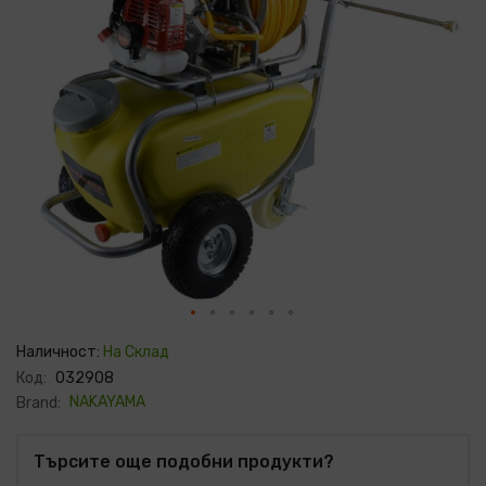
Преминете
към
Наличност:
На Склад
началото
Код:
032908
на
галерия
NAKAYAMA
Brand:
със
снимки
Търсите още подобни продукти?