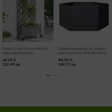
Кашпа с пергола и колелца,
Градинска кашпа, антрацит,
сиво, масивна ела
шестоъгълна, 104x90x45 см,
стомана
62,63 €
86,80 €
122.49 лв.
169.77 лв.