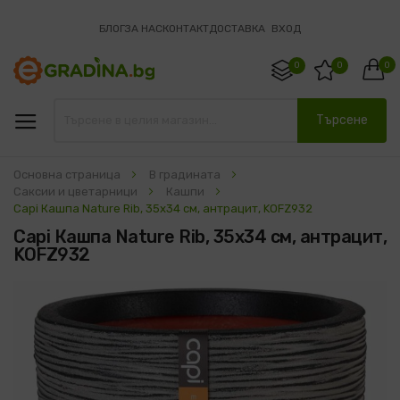
БЛОГ
ЗА НАС
КОНТАКТ
ДОСТАВКА
ВХОД
0
0
0
Търсене
Основна страница
В градината
Саксии и цветарници
Кашпи
Capi Кашпа Nature Rib, 35x34 см, антрацит, KOFZ932
Capi Кашпа Nature Rib, 35x34 см, антрацит,
KOFZ932
Преминете
към
края
на
галерията
на
изображенията