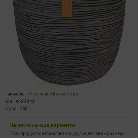
Преминете
към
Наличност:
Изчерпано Количество
началото
Код:
V424242
на
галерия
Capi
Brand:
със
снимки
Налични са още варианти
Този продукт се предлага и в други цветове и размери