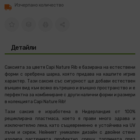
Изчерпано количество
Детайли
Саксията за цветя Capi Nature Rib е базирана на естествени
форми с оребрена шарка, която придава на кашпите игрив
характер. Тази саксия със сигурност ще добави естествен
външен вид към всяко вътрешно и външно пространство и е
перфектна за комбиниране с други налични форми и размери
в колекцията Capi Nature Rib!
Тази саксия е изработена в Нидерландия от 100%
рециклирана пластмаса, което я прави много здрава и
изключително лека, като същевременно е устойчива на UV
лъчи и скреж. Нейният уникален дизайн с двойни стени
изолира растенията перфектно срещу топлината през