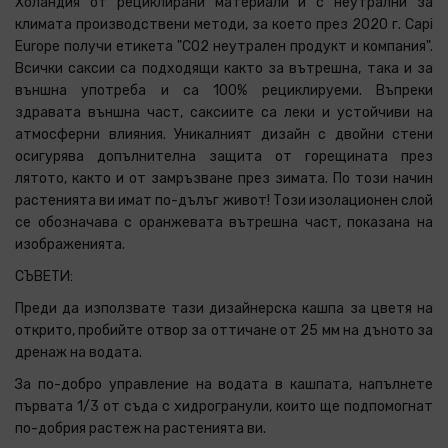
Холандия от рециклирани материали и с неутрални за
климата производствени методи, за което през 2020 г. Capi
Europe получи етикета "CO2 неутрален продукт и компания".
Всички саксии са подходящи както за вътрешна, така и за
външна употреба и са 100% рециклируеми. Въпреки
здравата външна част, саксиите са леки и устойчиви на
атмосферни влияния. Уникалният дизайн с двойни стени
осигурява допълнителна защита от горещината през
лятото, както и от замръзване през зимата. По този начин
растенията ви имат по-дълъг живот! Този изолационен слой
се обозначава с оранжевата вътрешна част, показана на
изображенията.
СЪВЕТИ:
Преди да използвате тази дизайнерска кашпа за цветя на
открито, пробийте отвор за оттичане от 25 мм на дъното за
дренаж на водата.
За по-добро управление на водата в кашпата, напълнете
първата 1/3 от съда с хидрогранули, които ще подпомогнат
по-добрия растеж на растенията ви.