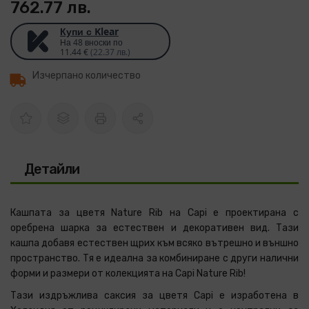
762.77 лв.
Купи с Klear
На 48 вноски по
11.44 €
(22.37 лв.)
Изчерпано количество
Детайли
Кашпата за цветя Nature Rib на Capi е проектирана с
оребрена шарка за естествен и декоративен вид. Тази
кашпа добавя естествен щрих към всяко вътрешно и външно
пространство. Тя е идеална за комбиниране с други налични
форми и размери от колекцията на Capi Nature Rib!
Тази издръжлива саксия за цветя Capi е изработена в