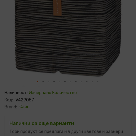
Преминете
към
Наличност:
Изчерпано Количество
началото
Код:
V429057
на
галерия
Capi
Brand:
със
снимки
Налични са още варианти
Този продукт се предлага и в други цветове и размери