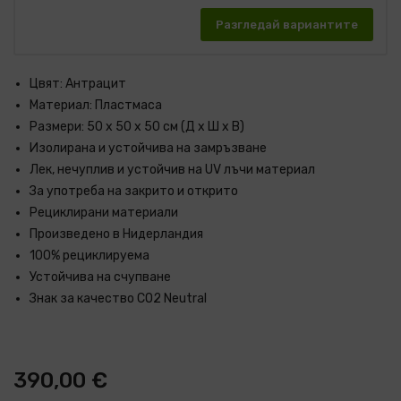
Разгледай вариантите
Цвят: Антрацит
Материал: Пластмаса
Размери: 50 x 50 x 50 см (Д x Ш x В)
Изолирана и устойчива на замръзване
Лек, нечуплив и устойчив на UV лъчи материал
За употреба на закрито и открито
Рециклирани материали
Произведено в Нидерландия
100% рециклируема
Устойчива на счупване
Знак за качество CO2 Neutral
390,00 €