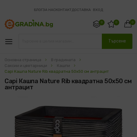
БЛОГ
ЗА НАС
КОНТАКТ
ДОСТАВКА
ВХОД
0
0
0
Търсене
Основна страница
В градината
Саксии и цветарници
Кашпи
Capi Кашпа Nature Rib квадратна 50x50 см антрацит
Capi Кашпа Nature Rib квадратна 50x50 см
антрацит
Преминете
към
края
на
галерията
на
изображенията