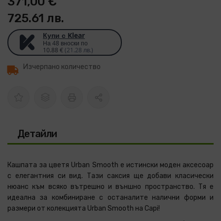
371,00 €
725.61 лв.
Купи с Klear
На 48 вноски по
10.88 €
(21.28 лв.)
Изчерпано количество
Детайли
Кашпата за цветя Urban Smooth е истински моден аксесоар
с елегантния си вид. Тази саксия ще добави класически
нюанс към всяко вътрешно и външно пространство. Тя е
идеална за комбиниране с останалите налични форми и
размери от колекцията Urban Smooth на Capi!