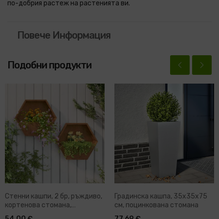
по-добрия растеж на растенията ви.
Повече Информация
Подобни продукти
Стенни кашпи, 2 бр, ръждиво,
Градинска кашпа, 35x35x75
кортенова стомана,
см, поцинкована стомана
46x10x40 см
54,00 €
77,69 €