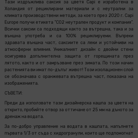
Тази издръжлива саксия за цветя Capi е изработена в
Холандия от рециклирани материали и с неутрални за
климата производствени методи, за което през 2020 г. Capi
Europe получи етикета "CO2 неутрален продукт и компания".
Всички саксии са подходящи както за вътрешна, така и за
външна употреба и са 100% рециклируеми. Въпреки
здравата външна част, саксиите са леки и устойчиви на
атмосферни влияния. Уникалният дизайн с двойни стени
осигурява допълнителна защита от горещината през
лятото, както и от замръзване през зимата. По този начин
растенията ви имат по-дълъг живот! Този изолационен слой
се обозначава с оранжевата вътрешна част, показана на
изображенията.
СЪВЕТИ:
Преди да използвате тази дизайнерска кашпа за цветя на
открито, пробийте отвор за оттичане от 25 мм на дъното за
дренаж на водата.
За по-добро управление на водата в кашпата, напълнете
първата 1/3 от съда с хидрогранули, които ще подпомогнат