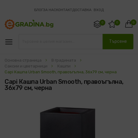
БЛОГ
ЗА НАС
КОНТАКТ
ДОСТАВКА
ВХОД
0
0
0
Търсене
Основна страница
В градината
Саксии и цветарници
Кашпи
Capi Кашпа Urban Smooth, правоъгълна, 36x79 см, черна
Capi Кашпа Urban Smooth, правоъгълна,
36x79 см, черна
Преминете
към
края
на
галерията
на
изображенията