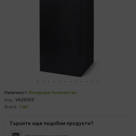
Преминете
към
Наличност:
Изчерпано Количество
началото
Код:
V429059
на
галерия
Capi
Brand:
със
снимки
Търсите още подобни продукти?