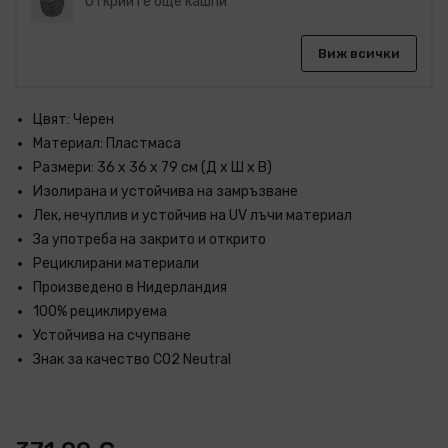
Открийте още кашпи
Виж всички
Цвят: Черен
Материал: Пластмаса
Размери: 36 x 36 x 79 см (Д x Ш x В)
Изолирана и устойчива на замръзване
Лек, нечуплив и устойчив на UV лъчи материал
За употреба на закрито и открито
Рециклирани материали
Произведено в Нидерландия
100% рециклируема
Устойчива на счупване
Знак за качество CO2 Neutral