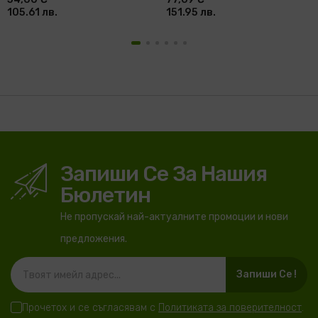
105.61 лв.
151.95 лв.
Запиши Се За Нашия
Бюлетин
Не пропускай най-актуалните промоции и нови
предложения.
Запиши Се !
Прочетох и се съгласявам с
Политиката за поверителност
.