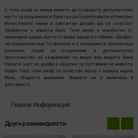
С този шкаф за мивка можете да създадете допълнително
място за съхранение в банята и да го използвате оптимално.
Изчистените линии и елегантен дизайн ще се съчетаят
перфектно с вашата баня. Този шкаф е изработен от
инженерно дърво, което го прави здрав и стабилен. Шкафът
за съхранение има 1 отделение и 3 чекмеджета, предлагащи
различни опции за съхранение и допълнително
пространство за съхранение на вещи във вашата баня.
Горната част на шкафа е идеална за поставяне на мивката.
Освен това този шкаф се почиства лесно с влажна кърпа.
Моля, обърнете внимание: Мивката не е включена в
доставката.
Повече Информация
Други разновидности