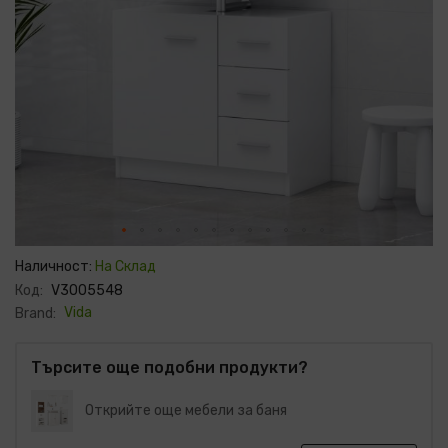
Преминете
към
Наличност:
На Склад
началото
Код:
V3005548
на
галерия
Vida
Brand:
със
снимки
Търсите още подобни продукти?
Открийте още мебели за баня