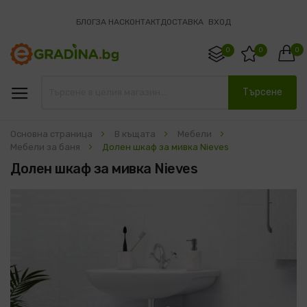
БЛОГ
ЗА НАС
КОНТАКТ
ДОСТАВКА
ВХОД
0
0
0
Търсене
Основна страница
В къщата
Мебели
Мебели за баня
Долен шкаф за мивка Nieves
Долен шкаф за мивка Nieves
Преминете
към
края
на
галерията
на
изображенията