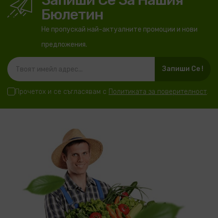
Запиши Се За Нашия
Бюлетин
Не пропускай най-актуалните промоции и нови
предложения.
Запиши Се !
Прочетох и се съгласявам с
Политиката за поверителност
.