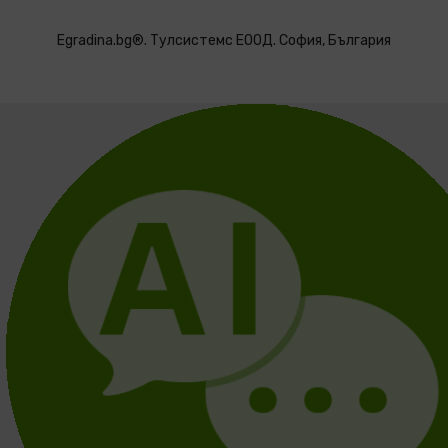
Egradina.bg®. Тулсистемс ЕООД. София, България