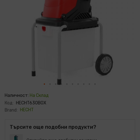
Преминете
към
Наличност:
На Склад
началото
Код:
HECHT630BOX
на
галерия
HECHT
Brand:
със
снимки
Търсите още подобни продукти?