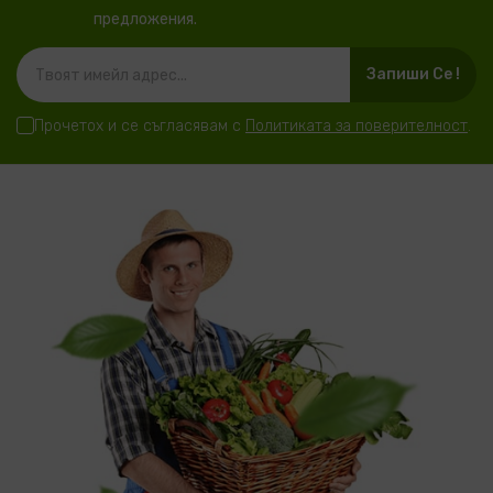
предложения.
Запиши Се !
Прочетох и се съгласявам с
Политиката за поверителност
.