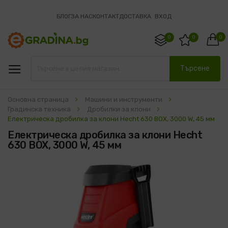
БЛОГ
ЗА НАС
КОНТАКТ
ДОСТАВКА
ВХОД
0
0
0
Търсене
Основна страница
Машини и инструменти
Градинска техника
Дробилки за клони
Електрическа дробилка за клони Hecht 630 BOX, 3000 W, 45 мм
Електрическа дробилка за клони Hecht
630 BOX, 3000 W, 45 мм
Преминете
към
края
на
галерията
на
изображенията