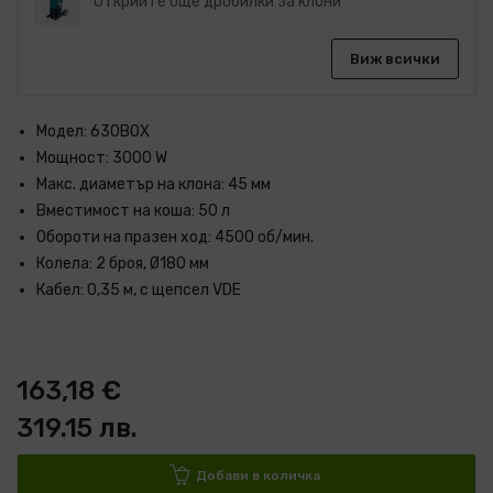
Открийте още дробилки за клони
Виж всички
Модел: 630BOX
Мощност: 3000 W
Макс. диаметър на клона: 45 мм
Вместимост на коша: 50 л
Обороти на празен ход: 4500 об/мин.
Колела: 2 броя, Ø180 мм
Кабел: 0,35 м, с щепсел VDE
163,18 €
319.15 лв.
Добави в количка