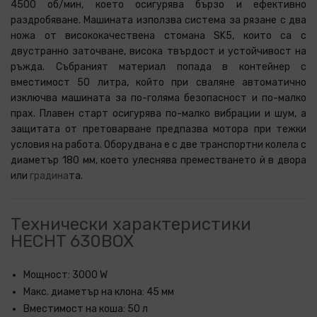
4500 об/мин, което осигурява бързо и ефективно
раздробяване. Машината използва система за рязане с два
ножа от висококачествена стомана SK5, които са с
двустранно заточване, висока твърдост и устойчивост на
ръжда. Събраният материал попада в контейнер с
вместимост 50 литра, който при сваляне автоматично
изключва машината за по-голяма безопасност и по-малко
прах. Плавен старт осигурява по-малко вибрации и шум, а
защитата от претоварване предпазва мотора при тежки
условия на работа. Оборудвана е с две транспортни колела с
диаметър 180 мм, което улеснява преместването ѝ в двора
или
градина
та.
Технически характеристики
HECHT 630BOX
Мощност: 3000 W
Макс. диаметър на клона: 45 мм
Вместимост на коша: 50 л