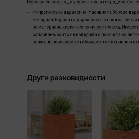
Направи си сам, за да украсят вашите градини, балк
Импрегнирана дървесина: Масивната борова дърв
материал. Боровата дървесина е с продълговати 
на материала характерния му рустик вид. Импрег
запазване, който се извършва с помощта на авто
налягане повишава устойчивостта на гниене и ат
Други разновидности