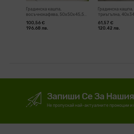
Градинска кашпа,
Градинска кашпа,
восъчнокафява, 50x50x45,5
триъгълна, 40x34
см, бор масив
стомана
100,56 €
61,57 €
196.68 лв.
120.42 лв.
Запиши Се За Наши
Не пропускай най-актуалните промоции и