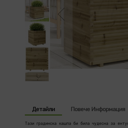
Преминете
към
началото
на
галерия
със
снимки
Детайли
Повече Информация
Тази градинска кашпа би била чудесна за енту