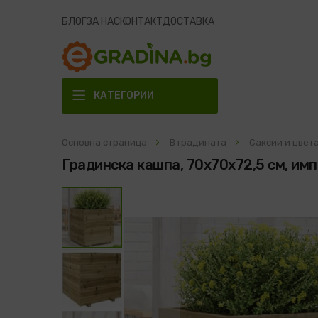
БЛОГ
ЗА НАС
КОНТАКТ
ДОСТАВКА
КАТЕГОРИИ
Основна страница
В градината
Саксии и цве
Градинска кашпа, 70x70x72,5 см, им
Преминете
към
края
на
галерията
на
изображенията