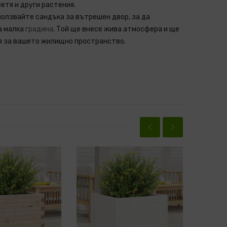
етя и други растения.
олзвайте сандъка за вътрешен двор, за да
а малка
градина
. Той ще внесе жива атмосфера и ще
я за вашето жилищно пространство.