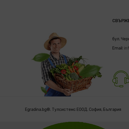
СВЪРЖЕ
бул. Чер
Email:
in
Egradina.bg®. Тулсистемс ЕООД. София, България