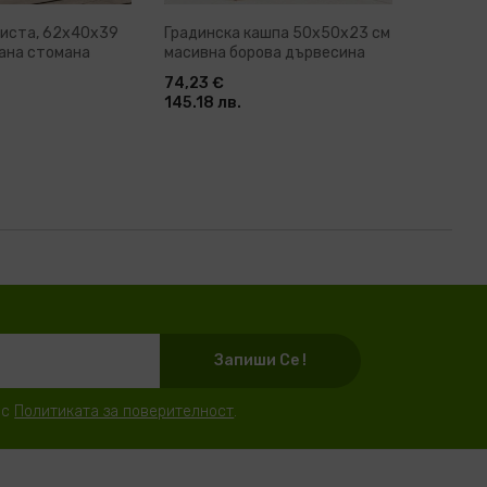
риста, 62x40x39
Градинска кашпа 50x50x23 см
Кашпи, 
вана стомана
масивна борова дървесина
42x40x3
74,23 €
69,91 €
145.18 лв.
136.73 
Запиши Се !
 с
Политиката за поверителност
.