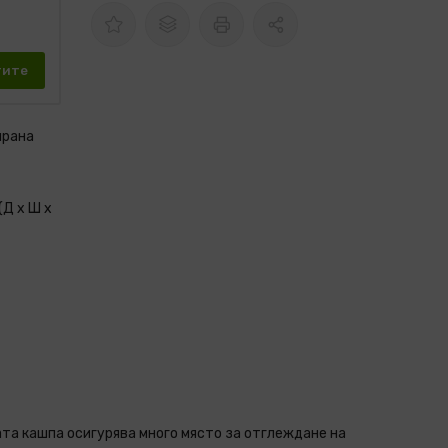
тите
ирана
(Д x Ш x
а кашпа осигурява много място за отглеждане на