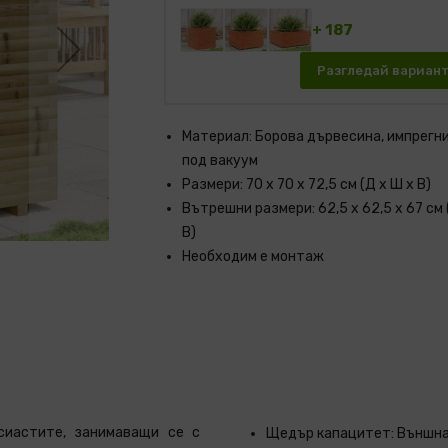
+ 187
Разгледай вариан
Материал: Борова дървесина, импрегн
под вакуум
Размери: 70 x 70 x 72,5 см (Д x Ш x В)
Вътрешни размери: 62,5 x 62,5 x 67 см 
В)
Необходим е монтаж
сиастите, занимаващи се с
Щедър капацитет: Външнат