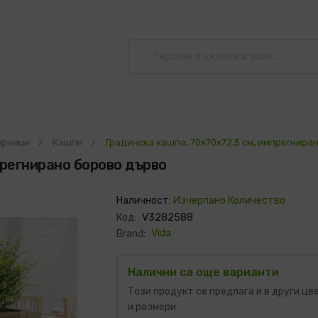
тарници
Кашпи
Градинска кашпа, 70x70x72,5 см, импрегнира
прегнирано борово дърво
Наличност:
Изчерпано Количество
Код:
V3282588
Vida
Brand:
Налични са още варианти
Този продукт се предлага и в други цв
и размери