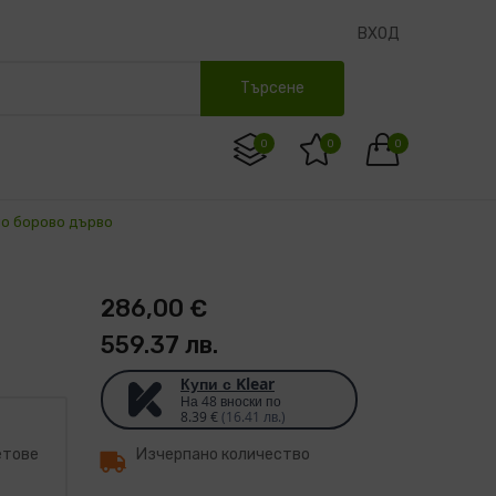
ВХОД
Търсене
0
0
0
но борово дърво
286,00 €
559.37 лв.
Купи с Klear
На 48 вноски по
8.39 €
(16.41 лв.)
етове
Изчерпано количество