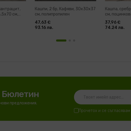
 антрацит,
Кашпи, 2 бр, Кафяви, 30x30x37
Кашпа, среб
,5x70 см,
см, полипропилен
см, поцинко
47,63 €
37,96 €
93.16 лв.
74.24 лв.
я Бюлетин
 нови предложения.
Прочетох и се съгласявам