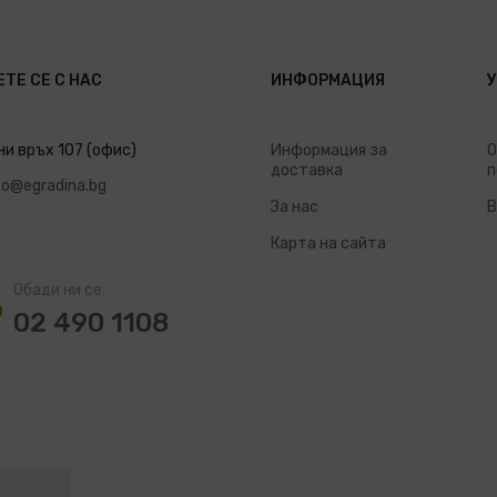
ТЕ СЕ С НАС
ИНФОРМАЦИЯ
ни връх 107 (офис)
Информация за
О
доставка
п
fo@egradina.bg
За нас
В
Карта на сайта
Обади ни се:
02 490 1108