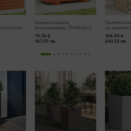
,
Градинска кашпа,
Градинска к
0x60x23 см,
восъчнокафява, 70x40x26,5
см, масивна
сив
см, бор масив
75,36 €
124,00 €
147.39 лв.
242.52 лв.