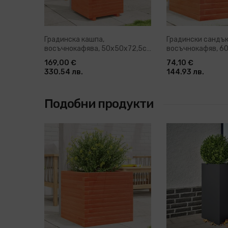
Градинска кашпа,
Градински сандък
восъчнокафява, 50x50x72,5см
восъчнокафяв, 6
борово дърво масив
борово дърво ма
169,00 €
74,10 €
330.54 лв.
144.93 лв.
Подобни продукти