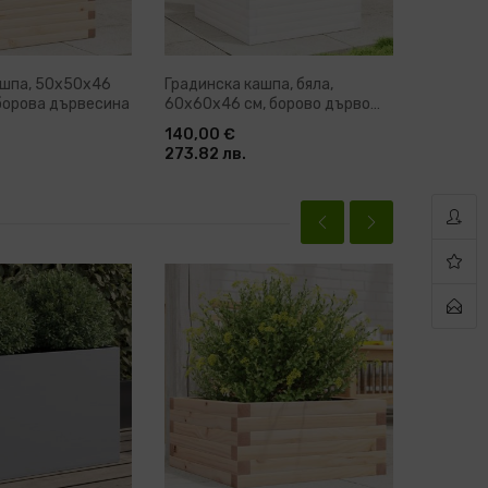
ашпа, 50x50x46
Градинска кашпа, бяла,
Градинск
 борова дървесина
60x60x46 см, борово дърво
90x90x4
масив
дървес
140,00 €
198,00 
273.82 лв.
387.25 