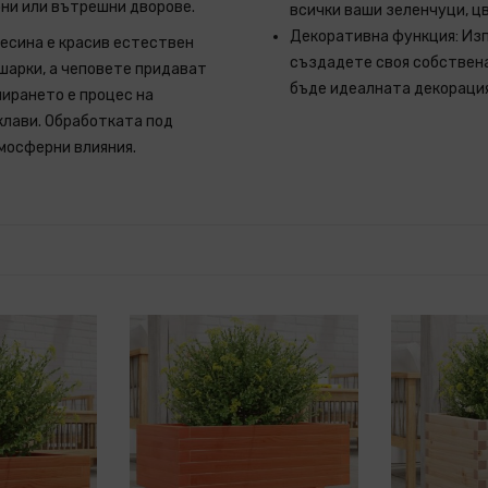
они или вътрешни дворове.
всички ваши зеленчуци, цв
Декоративна функция: Изп
есина е красив естествен
създадете своя собствен
шарки, а чеповете придават
бъде идеалната декораци
нирането е процес на
клави. Обработката под
мосферни влияния.