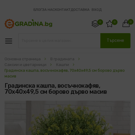
БЛОГ
ЗА НАС
КОНТАКТ
ДОСТАВКА
ВХОД
0
0
0
Търсене
Основна страница
В градината
Саксии и цветарници
Кашпи
Градинска кашпа, восъчнокафяв, 70x40x49,5 см борово дърво
масив
Градинска кашпа, восъчнокафяв,
70x40x49,5 см борово дърво масив
Преминете
към
края
на
галерията
на
изображенията