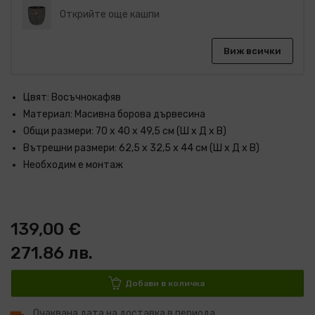
Открийте още кашпи
Виж всички
Цвят: Восъчнокафяв
Материал: Масивна борова дървесина
Общи размери: 70 x 40 x 49,5 см (Ш x Д x В)
Вътрешни размери: 62,5 x 32,5 x 44 см (Ш x Д x В)
Необходим е монтаж
139,00 €
271.86 лв.
Добави в количка
Очаквана дата на доставка в периода