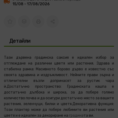
15/08 - 17/08/2026
Детайли
Тази дървена градинска саксия е идеален избор за
отглеждане на различни цветя или растения. Здрава и
стабилна рамка: Масивното борово дърво е известно със
своята здравина и издръжливост. Нейните прави зърна и
отличителни възли допринасят за рустик чара
ѝ.Достатъчно пространство: Градинската кашпа е
достатъчно дълбока и широка, за да побере голямо
количество почва и да осигури достатъчно място за вашите
растения, зеленчуци, билки и цветя.Декоративна функция:
Този плантер може да побере любимите ви растения или
цветя и е идеален за декориране на
градина
та ви.