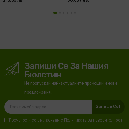
213.65 лв.
307.07 лв.
Запиши Се За Нашия
Бюлетин
Не пропускай най-актуалните промоции и нови
предложения.
Запиши Се !
Прочетох и се съгласявам с
Политиката за поверителност
.