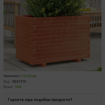
Преминете
към
Наличност:
На Склад
началото
Код:
V847370
на
галерия
Vida
Brand:
със
снимки
Търсите още подобни продукти?