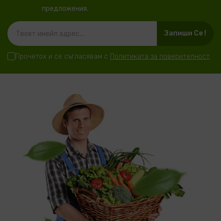
предложения.
Запиши Се !
Прочетох и се съгласявам с
Политиката за поверителност
.