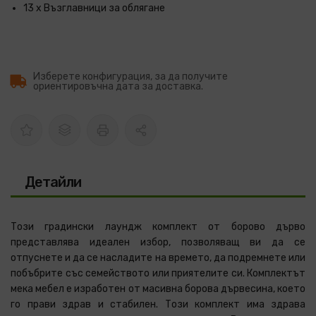
13 x Възглавници за облягане
Изберете конфигурация, за да получите
ориентировъчна дата за доставка.
Детайли
Този градински лаундж комплект от борово дърво
представлява идеален избор, позволяващ ви да се
отпуснете и да се насладите на времето, да подремнете или
побъбрите със семейството или приятелите си. Комплектът
мека мебел е изработен от масивна борова дървесина, което
го прави здрав и стабилен. Този комплект има здрава