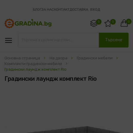
БЛОГ
ЗА НАС
КОНТАКТ
ДОСТАВКА
ВХОД
0
0
0
Търсене
Основна страница
На двора
Градински мебели
Комплекти градински мебели
Градински лаундж комплект Rio
Градински лаундж комплект Rio
Преминете
към
края
на
галерията
на
изображенията