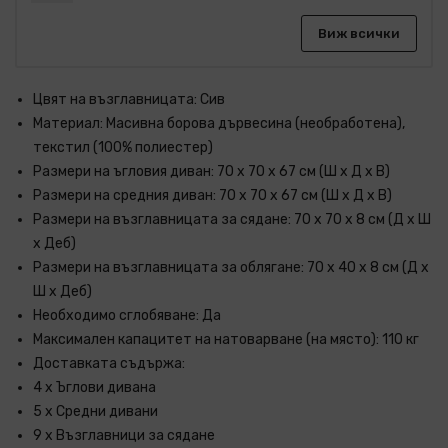
Виж всички
Цвят на възглавницата: Сив
Материал: Масивна борова дървесина (необработена),
текстил (100% полиестер)
Размери на ъгловия диван: 70 x 70 x 67 см (Ш x Д x В)
Размери на средния диван: 70 x 70 x 67 см (Ш x Д x В)
Размери на възглавницата за сядане: 70 x 70 x 8 см (Д x Ш
x Деб)
Размери на възглавницата за облягане: 70 x 40 x 8 см (Д х
Ш x Деб)
Необходимо сглобяване: Да
Максимален капацитет на натоварване (на място): 110 кг
Доставката съдържа:
4 х Ъглови дивана
5 х Средни дивани
9 x Възглавници за сядане