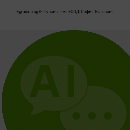
Egradina.bg®. Тулсистемс ЕООД. София, България