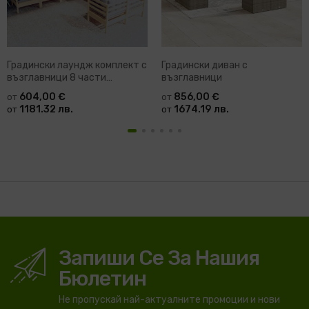
Градински лаундж комплект с
Градински диван с
възглавници 8 части
възглавници
меденокафяв бор Horne
604,00 €
856,00 €
от
от
1181.32 лв.
1674.19 лв.
от
от
Запиши Се За Нашия
Бюлетин
Не пропускай най-актуалните промоции и нови