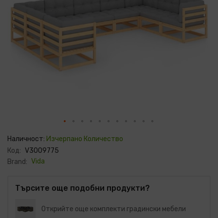
Преминете
към
Наличност:
Изчерпано Количество
началото
Код:
V3009775
на
галерия
Vida
Brand:
със
снимки
Търсите още подобни продукти?
Открийте още комплекти градински мебели