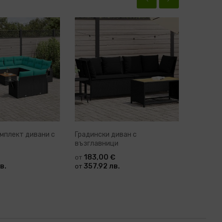
мплект дивани с
Градински диван с
Градинс
възглавници
възглав
183,00 €
92,4
от
от
в.
357.92 лв.
180.8
от
от