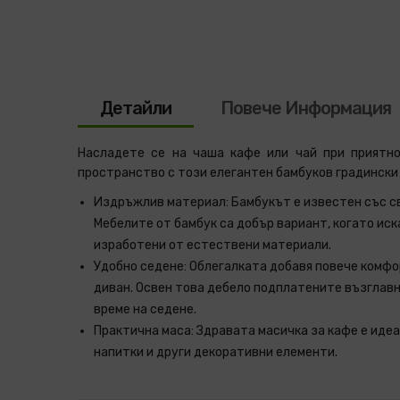
Детайли
Повече Информация
Насладете се на чаша кафе или чай при приятн
пространство с този елегантен бамбуков градински
Издръжлив материал: Бамбукът е известен със с
Мебелите от бамбук са добър вариант, когато ис
изработени от естествени материали.
Удобно седене: Облегалката добавя повече комфо
диван. Освен това дебело подплатените възглав
време на седене.
Практична маса: Здравата масичка за кафе е идеа
напитки и други декоративни елементи.