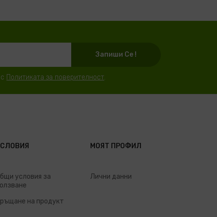
Запиши Се !
 с
Политиката за поверителност
.
УСЛОВИЯ
МОЯТ ПРОФИЛ
бщи условия за
Лични данни
олзване
ръщане на продукт