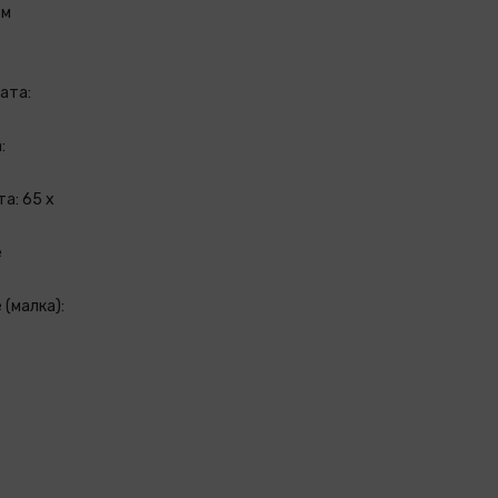
см
ата:
:
а: 65 x
е
 (малка):