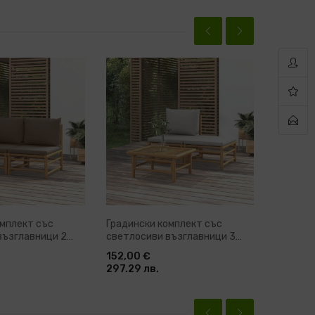
омплект със
Градински комплект със
Градинс
възглавници 2
светлосиви възглавници 3
светлос
к
части бамбук
части б
152,00 €
119,12 €
297.29 лв.
232.98 