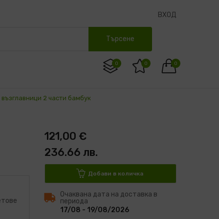
ВХОД
Търсене
0
0
0
 възглавници 2 части бамбук
121,00 €
236.66 лв.
Добави в количка
Очаквана дата на доставка в
етове
периода
17/08 - 19/08/2026