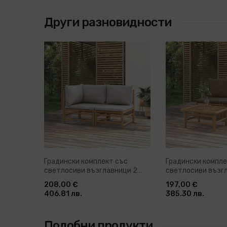
Други разновидности
Градински комплект със
Градински компле
светлосиви възглавници 2
светлосиви възг
части бамбук
части бамбук
208,00 €
197,00 €
406.81 лв.
385.30 лв.
Подобни продукти