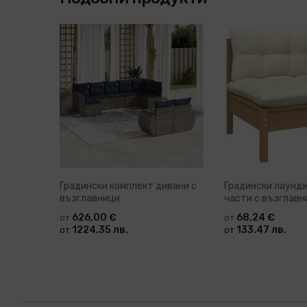
Градински комплект дивани с
Градински лаундж
възглавници
части с възглавн
масив Dilan
626,00 €
68,24 €
от
от
1224.35 лв.
133.47 лв.
от
от