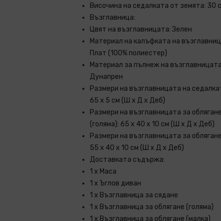
Височина на седалката от земята: 30 
Възглавница:
Цвят на възглавницата: Зелен
Материал на калъфката на възглавниц
Плат (100% полиестер)
Материал за пълнеж на възглавницата
Дунапрен
Размери на възглавницата на седалкат
65 x 5 см (Ш x Д x Деб)
Размери на възглавницата за обляган
(голяма): 65 x 40 x 10 см (Ш х Д x Деб)
Размери на възглавницата за облягане
55 x 40 x 10 см (Ш х Д x Деб)
Доставката съдържа:
1 х Маса
1 х Ъглов диван
1 х Възглавница за сядане
1 x Възглавница за облягане (голяма)
1 x Възглавница за облягане (малка)