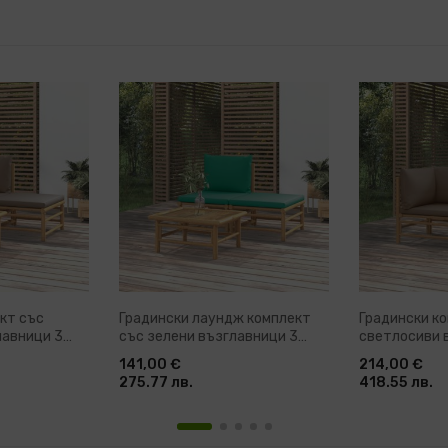
кт със
Градински лаундж комплект
Градински к
лавници 3
със зелени възглавници 3
светлосиви 
части бамбук
части бамбу
141,00 €
214,00 €
275.77 лв.
418.55 лв.