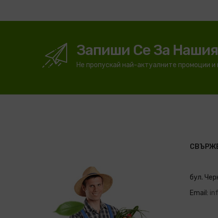
Запиши Се За Наши
Не пропускай най-актуалните промоции и
СВЪРЖЕ
бул. Чер
Email:
in