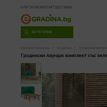
БЛОГ
ЗА НАС
КОНТАКТ
ДОСТАВКА
КАТЕГОРИИ
Основна страница
На двора
Градински мебел
Градински лаундж комплект със зеле
Преминете
към
края
на
галерията
на
изображенията