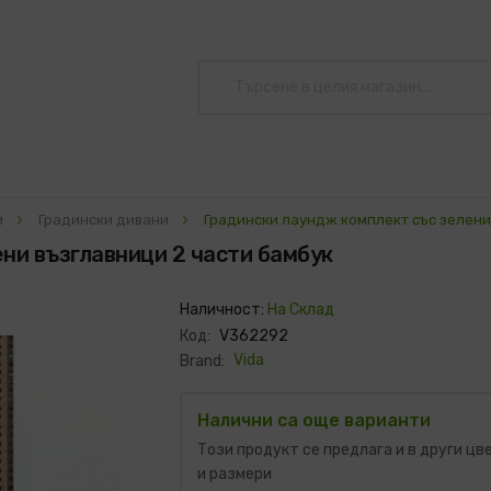
и
Градински дивани
Градински лаундж комплект със зелени
ни възглавници 2 части бамбук
Наличност:
На Склад
Код:
V362292
Vida
Brand:
Налични са още варианти
Този продукт се предлага и в други цв
и размери