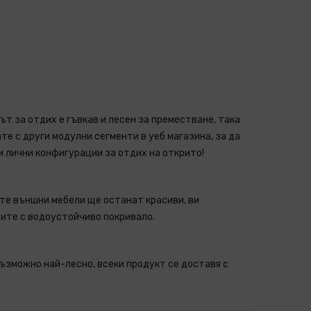
т за отдих е гъвкав и лесен за преместване, така
те с други модулни сегменти в уеб магазина, за да
 лични конфигурации за отдих на открито!
ите външни мебели ще останат красиви, ви
ите с водоустойчиво покривало.
възможно най-лесно, всеки продукт се доставя с