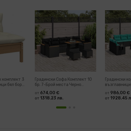
 комплект 3
Градински Софа Комплект 10
Градински ко
ици бял бор
бр. 7-Брой места Черно
възглавници
Полиратан
674,00 €
986,00 €
от
от
1318.23 лв.
1928.45 л
от
от