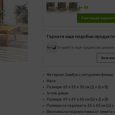
+ 19
Разгледай вариан
Търсите още подобни продукти
Открийте още градински дивани
Виж вс
Материал: Бамбук с натурален финиш
Маса:
Размери: 65 x 55 x 30 см (Д x Ш x В)
Ъглов диван:
Размери: 69 x 69 x 65 см (Ш x Д x В)
Размери на седалката: 65 x 65 cм (Ш x 
Височина на подлакътника от земята: 