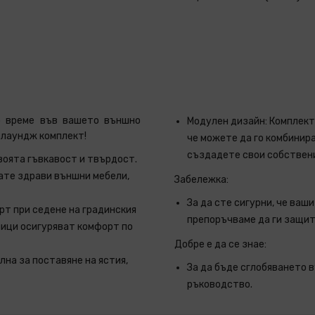
о време във вашето външно
Модулен дизайн: Комплектъ
 лаундж комплект!
че можете да го комбинира
създадете свои собствени
воята гъвкавост и твърдост.
кате здрави външни мебели,
Забележка:
За да сте сигурни, че ваш
рт при седене на градинския
препоръчваме да ги защит
ници осигуряват комфорт по
Добре е да се знае:
лна за поставяне на ястия,
За да бъде сглобяването 
ръководство.