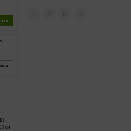
тите
?
ички
Д)
65 см