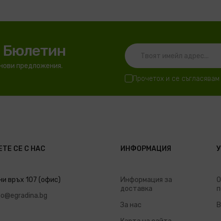
я Бюлетин
 нови предложения.
Прочетох и се съгласявам
ТЕ СЕ С НАС
ИНФОРМАЦИЯ
ни връх 107 (офис)
Информация за
О
доставка
п
fo@egradina.bg
За нас
В