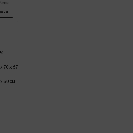
бели
ички
0%
x 70 x 67
x 30 см