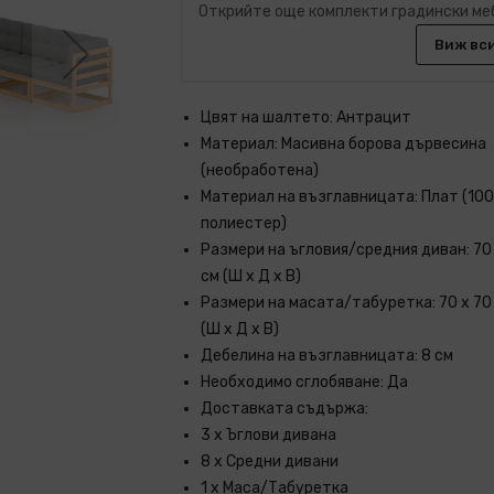
Открийте още комплекти градински ме
Виж вс
Цвят на шалтето: Антрацит
Материал: Масивна борова дървесина
(необработена)
Материал на възглавницата: Плат (10
полиестер)
Размери на ъгловия/средния диван: 70 
см (Ш x Д x В)
Размери на масата/табуретка: 70 x 70 
(Ш x Д x В)
Дебелина на възглавницата: 8 см
Необходимо сглобяване: Да
Доставката съдържа:
3 х Ъглови дивана
8 х Средни дивани
1 x Маса/Табуретка