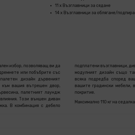
11 x Възглавници за сядане
14 x Възглавници за облягане/подпир
лен избор, позволяващ ви да
подплатени възглавници, ди
одремнете или побъбрите със
модулният дизайн също та
 палетен дизайн дървеният
всяка подредба според ва
р към вашия вътрешен двор,
вашите градински мебели, 
ървесина, палетният лаундж
покритие.
влияния. Този външен диван
Максимално 110 кг на седалка
жка. В комбинация с дебело