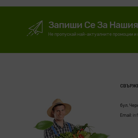
Запиши Се За Наши
Не пропускай най-актуалните промоции и
СВЪРЖЕ
бул. Чер
Email:
in