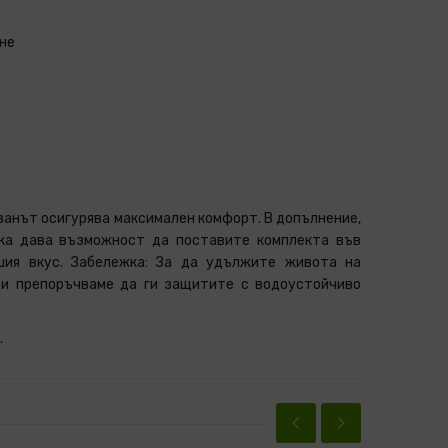
ане
ванът осигурява максимален комфорт. В допълнение,
ка дава възможност да поставите комплекта във
шия вкус. Забележка: За да удължите живота на
ви препоръчваме да ги защитите с водоустойчиво
.