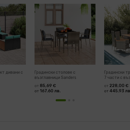
кт дивани с
Градински столове с
Градински т
възглавници Sanders
7 части с въ
полиратан Pr
85,69 €
228,00 €
от
от
167.60 лв.
445.93 лв
от
от