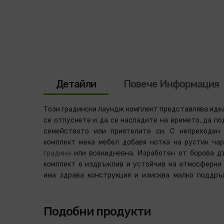
Детайли
Повече Информация
Този градински лаундж комплект представлява идеа
се отпуснете и да се насладите на времето, да п
семейството или приятелите си. С непреходен
комплект мека мебел добавя нотка на рустик ча
градина
или всекидневна. Изработен от борова д
комплект е издръжлив и устойчив на атмосферни 
има здрава конструкция и изисква малко поддръ
Подобни продукти