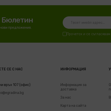
я Бюлетин
 нови предложения.
Прочетох и се съгласявам
ТЕ СЕ С НАС
ИНФОРМАЦИЯ
ни връх 107 (офис)
Информация за
О
доставка
п
fo@egradina.bg
За нас
В
Карта на сайта