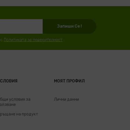
Запиши Се !
 с
Политиката за поверителност
.
УСЛОВИЯ
МОЯТ ПРОФИЛ
бщи условия за
Лични данни
олзване
ръщане на продукт