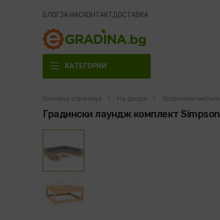
БЛОГ
ЗА НАС
КОНТАКТ
ДОСТАВКА
КАТЕГОРИИ
Основна страница
На двора
Градински мебел
Градински лаундж комплект Simpson
Преминете
към
края
на
галерията
на
изображенията