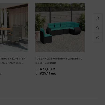
рапезен комплект
Градински комплект дивани с
Градинс
зглавници сив
възглавници
от 7 час
uitt
473,00 €
258,
от
от
.
925.11 лв.
504.6
от
от