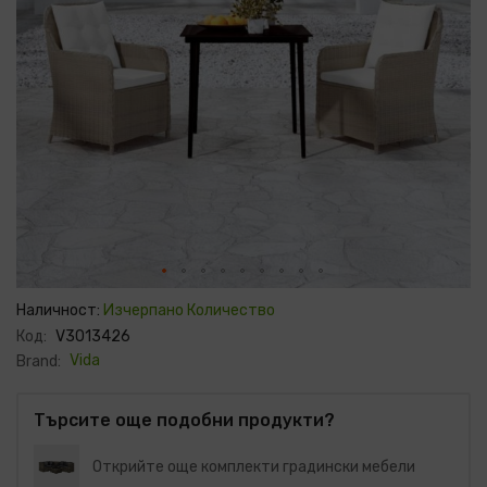
Преминете
към
Наличност:
Изчерпано Количество
началото
Код:
V3013426
на
галерия
Vida
Brand:
със
снимки
Търсите още подобни продукти?
Открийте още комплекти градински мебели