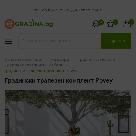
БЛОГ
ЗА НАС
КОНТАКТ
ДОСТАВКА
ВХОД
0
0
0
Търсене
Основна страница
На двора
Градински мебели
Комплекти градински мебели
Градински трапезен комплект Povey
Градински трапезен комплект Povey
Преминете
към
края
на
галерията
на
изображенията