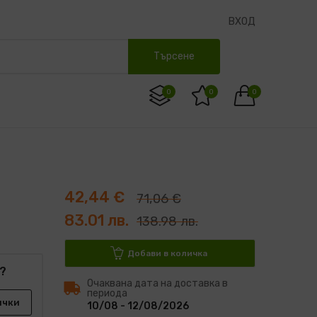
ВХОД
Търсене
0
0
0
42,44 €
71,06 €
83.01 лв.
138.98 лв.
Добави в количка
?
Очаквана дата на доставка в
периода
ички
10/08 - 12/08/2026