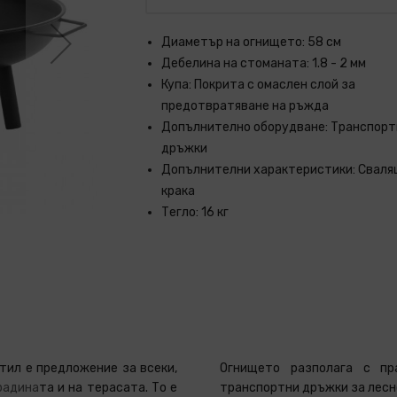
Диаметър на огнището: 58 см
Дебелина на стоманата: 1.8 - 2 мм
Купа: Покрита с омаслен слой за
предотвратяване на ръжда
Допълнително оборудване: Транспорт
дръжки
Допълнителни характеристики: Сваля
крака
Тегло: 16 кг
тил е предложение за всеки,
Огнището разполага с пр
радина
та и на терасата. То е
транспортни дръжки за лесно