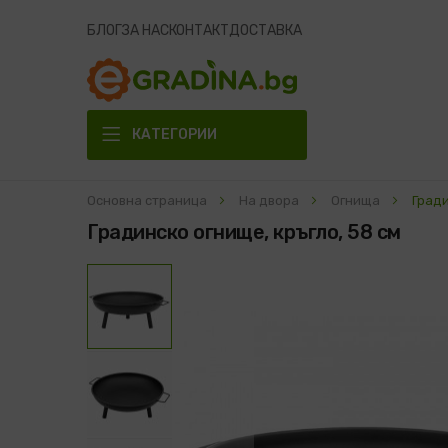
БЛОГ
ЗА НАС
КОНТАКТ
ДОСТАВКА
КАТЕГОРИИ
Основна страница
На двора
Огнища
Гради
Градинско огнище, кръгло, 58 см
Преминете
към
края
на
галерията
на
изображенията