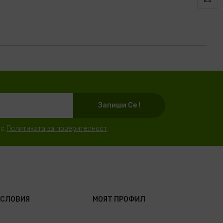
Запиши Се !
 с
Политиката за поверителност
.
УСЛОВИЯ
МОЯТ ПРОФИЛ