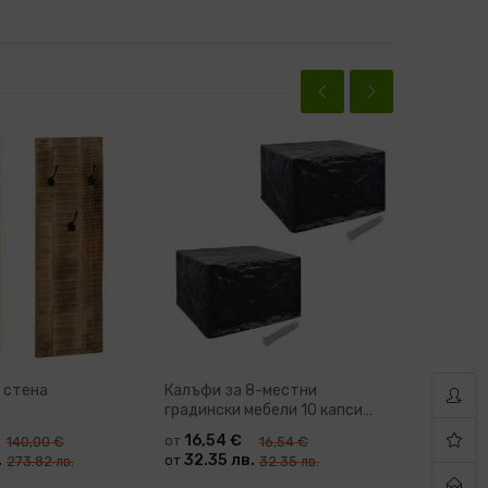
-16%
 стена
Калъфи за 8-местни
Nature 2
градински мебели 10 капси
решетки
Gano – различни варианти
16,54 €
30,0
от
от
140,00 €
16,54 €
.
32.35 лв.
58.67
от
от
273.82 лв.
32.35 лв.