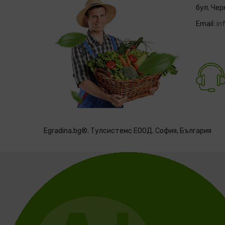
бул. Чер
Email:
in
Egradina.bg®. Тулсистемс ЕООД. София, България