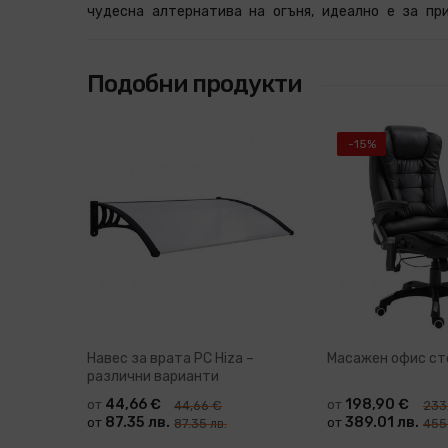
чудесна алтернатива на огъня, идеално е за при
Подобни продукти
-15%
Навес за врата PC Hiza –
Масажен офис сто
различни варианти
44,66 €
198,90 €
от
от
44,66 €
233
87.35 лв.
389.01 лв.
от
от
87.35 лв.
455.