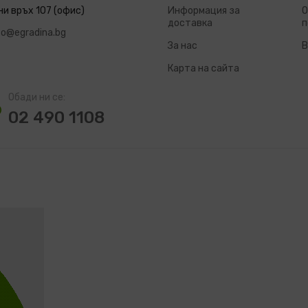
ни връх 107 (офис)
Информация за
О
доставка
п
fo@egradina.bg
За нас
В
Карта на сайта
Обади ни се:
02 490 1108