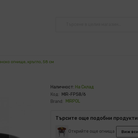
нско огнище, кръгло, 58 см
Наличност:
На Склад
Код:
MIR-FP58/6
MIRPOL
Brand:
Търсите още подобни продукти
Открийте още огнища
Виж вс