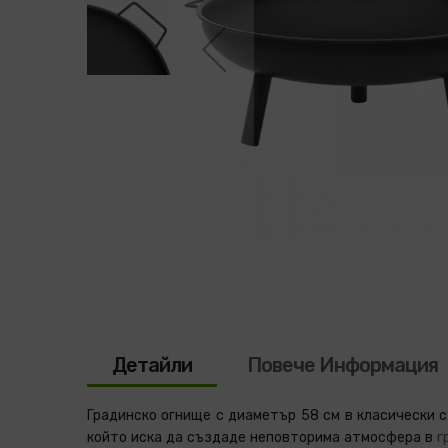
Преминете
към
началото
на
галерия
със
Детайли
Повече Информация
снимки
Градинско огнище с диаметър 58 см в класически с
който иска да създаде неповторима атмосфера в
г