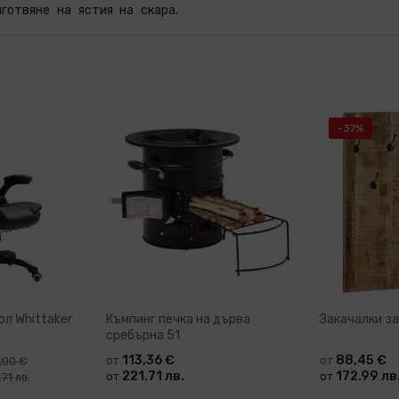
готвяне на ястия на скара.
-37%
л Whittaker
Къмпинг печка на дърва
Закачалки за
сребърна 51
113,36 €
88,45 €
от
от
,00 €
221.71 лв.
172.99 лв
от
от
71 лв.