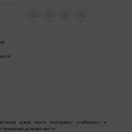
ни
щи се
актични крака, които осигуряват стабилност и
 пренасяне до всяко място.