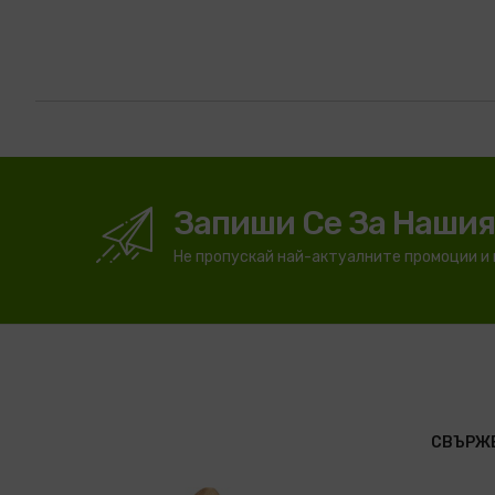
Запиши Се За Наши
Не пропускай най-актуалните промоции и
СВЪРЖЕ