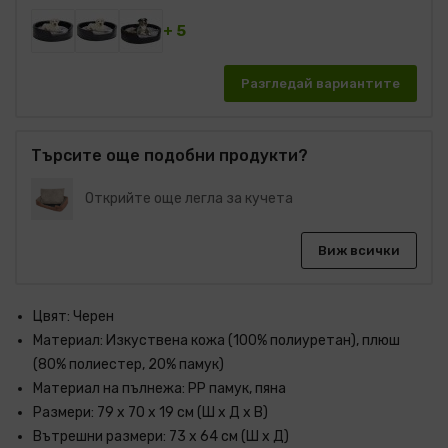
+ 5
Разгледай вариантите
Търсите още подобни продукти?
Открийте още легла за кучета
Виж всички
Цвят: Черен
Материал: Изкуствена кожа (100% полиуретан), плюш
(80% полиестер, 20% памук)
Материал на пълнежа: PP памук, пяна
Размери: 79 x 70 x 19 cм (Ш x Д x В)
Вътрешни размери: 73 x 64 см (Ш x Д)