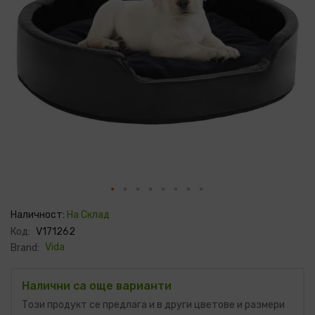
Преминете
към
Наличност:
На Склад
началото
Код:
V171262
на
галерия
Vida
Brand:
със
снимки
Налични са още варианти
Този продукт се предлага и в други цветове и размери