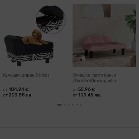
Кучешки диван Stokes
Кучешко легло синьо
70x52x30см кадифе
104,24 €
55,96 €
от
от
203.88 лв.
109.45 лв.
от
от