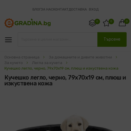
БЛОГ
ЗА НАС
КОНТАКТ
ДОСТАВКА
ВХОД
0
0
0
Търсене
Основна страница
За домашните и дивите животни
За кучето
Легла за кучета
Кучешко легло, черно, 79x70x19 см, плюш и изкуствена кожа
Кучешко легло, черно, 79x70x19 см, плюш и
изкуствена кожа
Преминете
към
края
на
галерията
на
изображенията