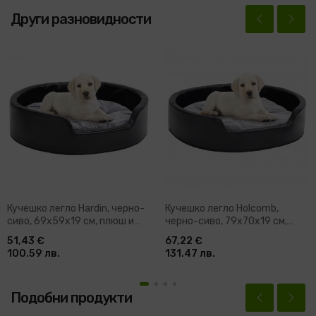
Други разновидности
Кучешко легло Hardin, черно-
Кучешко легло Holcomb,
сиво, 69x59x19 см, плюш и
черно-сиво, 79x70x19 см,
изкуствена кожа
плюш и изкуствена кожа
51,43 €
67,22 €
100.59 лв.
131.47 лв.
Подобни продукти