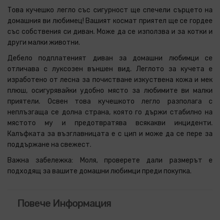
Това кучешко легло със сигурност ще спечели сърцето на
домашния ви любимец! Вашият космат приятел ще се гордее
със собствения си диван. Може да се използва и за котки и
други малки животни.
Дебело подплатеният диван за домашни любимци се
отличава с луксозен външен вид. Леглото за кучета е
изработено от лесна за почистване изкуствена кожа и мек
плюш, осигурявайки удобно място за любимите ви малки
приятели. Освен това кучешкото легло разполага с
неплъзгаща се долна страна, която го държи стабилно на
мястото му и предотвратява всякакви инциденти.
Калъфката за възглавницата е с цип и може да се пере за
поддържане на свежест.
Важна забележка:
Моля, проверете дали размерът е
подходящ за вашите домашни любимци преди покупка.
Повече Информация