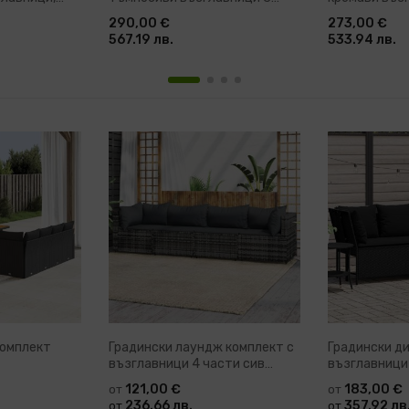
части акация
акация Cole
290,00 €
273,00 €
567.19 лв.
533.94 лв.
Комплект
Градински лаундж комплект с
Градински ди
възглавници 4 части сив
възглавници
полиратан Mendez
121,00 €
183,00 €
от
от
236.66 лв.
357.92 лв
от
от