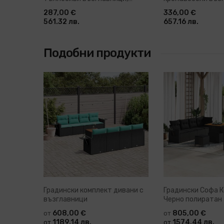
акация масив
акация масив
287,00 €
336,00 €
561.32 лв.
657.16 лв.
Подобни продукти
Градински комплект дивани с
Градински Софа 
възглавници
Черно полиратан
608,00 €
805,00 €
от
от
1189.14 лв.
1574.44 лв.
от
от