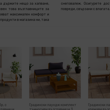
да държите нещо за хапване,
а въздух, за да избегнете
Освен това възглавниците за
повреди, свързани с влагата.
уряват максимален комфорт и
 продукти в магазина ни, така
бр, с
Градински лаундж комплект
Градински л
главници,
тъмносиви възглавници 3
кремави въз