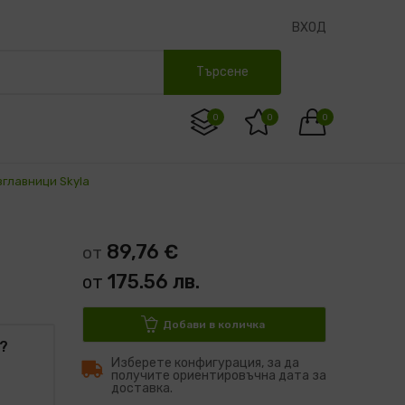
ВХОД
Търсене
0
0
0
главници Skyla
89,76 €
от
175.56 лв.
от
Добави в количка
?
Изберете конфигурация, за да
получите ориентировъчна дата за
доставка.