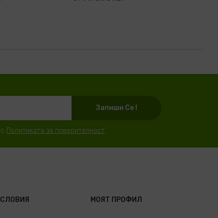
Запиши Се !
 с
Политиката за поверителност
.
УСЛОВИЯ
МОЯТ ПРОФИЛ