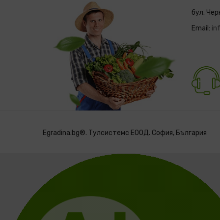
бул. Чер
Email:
in
Egradina.bg®. Тулсистемс ЕООД. София, България