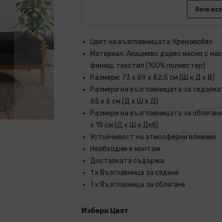
Виж вс
Цвят на възглавницата: Кремавобял
Материал: Акациево дърво масив с ма
финиш, текстил (100% полиестер)
Размери: 73 x 69 x 62,5 см (Ш x Д x В)
Размери на възглавницата за седалкат
65 x 6 см (Д x Ш x Д)
Размери на възглавницата за облягане
x 15 см (Д х Ш x Деб)
Устойчивост на атмосферни влияния
Необходим е монтаж
Доставката съдържа:
1 х Възглавница за сядане
1 x Възглавница за облягане
Избери Цвят