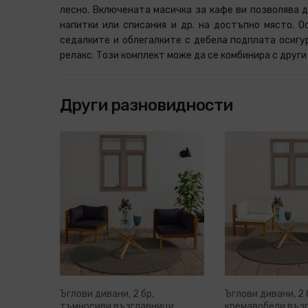
лесно. Включената масичка за кафе ви позволява 
снеговалеж. Осигурете достатъчно циркулация н
напитки или списания и др. на достъпно място. 
седалките и облегалките с дебела подплата осиг
релакс. Този комплект може да се комбинира с други
Други разновидности
Ъглови дивани, 2 бр,
Ъглови дивани, 2 
тъмносиви възглавници,
кремавобели въз