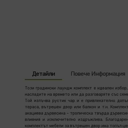
Детайли
Повече Информация
Този градински лаундж комплект е идеален избор,
насладите на времето или да разговаряте със сем
Той излъчва рустик чар и е привлекателно доп
тераса, вътрешен двор или балкон и т.н. Компле
защита.Почистване: Използвайте мек сапунен 
акациева дървесина – тропическа твърда дървеси
възможно, съхранявайте на хладно и сухо място н
влияния и изключително издръжлива. Благодарен
съхранява на открито, защитете го с водоустойч
комплектът мебели за вътрешен двор има топъл цв
изсушете излишната вода или сняг от плоските 