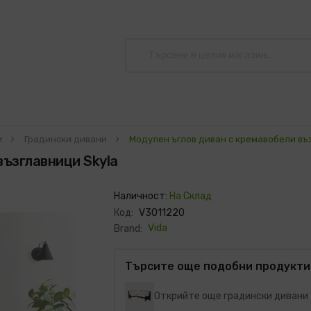
и
Градински дивани
Модулен ъглов диван с кремавобели въз
възглавници Skyla
Наличност:
На Склад
Код:
V3011220
Vida
Brand:
Търсите още подобни продукти
Открийте още градински дивани