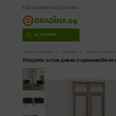
БЛОГ
ЗА НАС
КОНТАКТ
ДОСТАВКА
КАТЕГОРИИ
Основна страница
На двора
Градински мебел
Модулен ъглов диван с кремавобели 
Преминете
към
края
на
галерията
на
изображенията