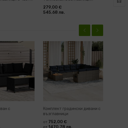
акация масив Glenn
акация м
279,00 €
309,00
545.68 лв.
604.35 
ван с
Комплект градински дивани с
Градинс
възглавници
възглав
752,00 €
82,9
от
от
.
1470.78 лв.
162.2
от
от