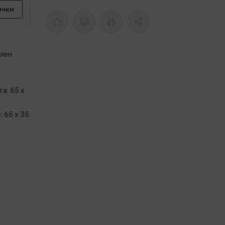
ички
слен
а: 65 x
: 65 x 35