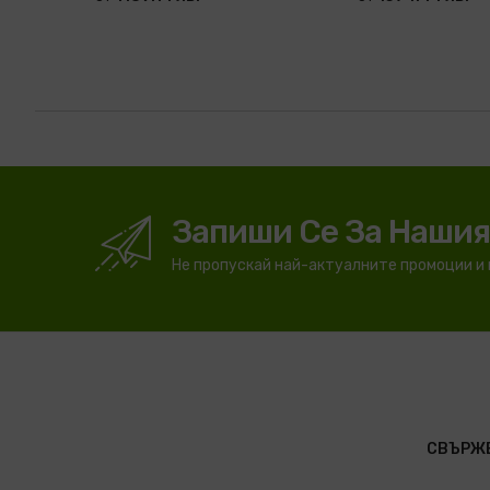
Запиши Се За Наши
Не пропускай най-актуалните промоции и
СВЪРЖЕ