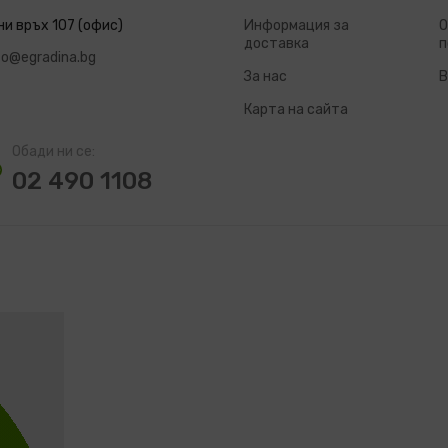
ни връх 107 (офис)
Информация за
О
доставка
п
fo@egradina.bg
За нас
В
Карта на сайта
Обади ни се:
02 490 1108