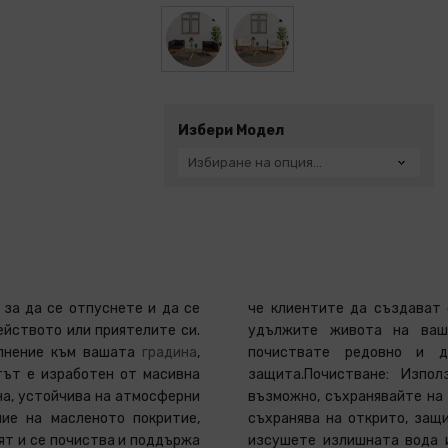
Избери Модел
 за да се отпуснете и да се
че клиентите да създават 
ейството или приятелите си.
удължите живота на ваши
ълнение към вашата
градина
,
почиствате редовно и да не ги оставяте ненужно на открито без
ктът е изработен от масивна
разтвор.Съхранение: Ако е
на, устойчива на атмосферни
а закрито. Ако продуктът се
ие на масленото покритие,
иво покривало. Избършете и
ят и се почиства и поддържа
повърхности след дъжд или