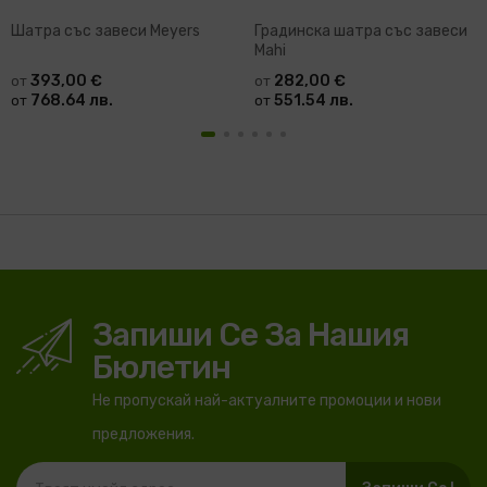
Шатра със завеси Meyers
Градинска шатра със завеси
Mahi
393,00 €
282,00 €
от
от
768.64 лв.
551.54 лв.
от
от
Запиши Се За Нашия
Бюлетин
Не пропускай най-актуалните промоции и нови
предложения.