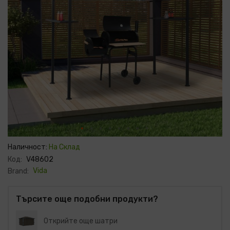
Преминете
към
Наличност:
На Склад
началото
Код:
V48602
на
галерия
Vida
Brand:
със
снимки
Търсите още подобни продукти?
Открийте още шатри