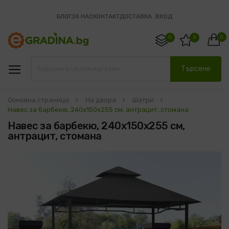
БЛОГ
ЗА НАС
КОНТАКТ
ДОСТАВКА
ВХОД
0
0
0
Търсене
Основна страница
На двора
Шатри
Навес за барбекю, 240x150x255 см, антрацит, стомана
Навес за барбекю, 240x150x255 см,
антрацит, стомана
Преминете
към
края
на
галерията
на
изображенията