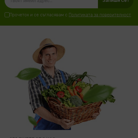
Запиши Се !
Прочетох и се съгласявам с
Политиката за поверителност
.