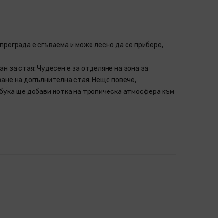
преграда е сгъваема и може лесно да се прибере,
 за стая: Чудесен е за отделяне на зона за
ване на допълнителна стая. Нещо повече,
бука ще добави нотка на тропическа атмосфера към