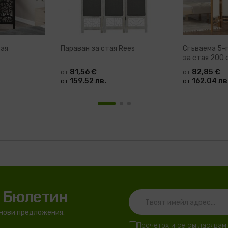
тая
Параван за стая Rees
Сгъваема 5-
за стая 200 
платно
81,56 €
82,85 €
от
от
159.52 лв.
162.04 лв
от
от
я Бюлетин
 нови предложения.
Прочетох и се съгласявам