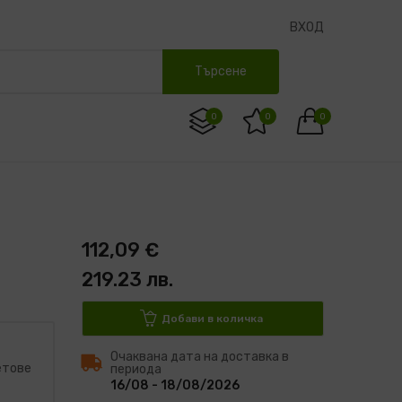
ВХОД
Търсене
0
0
0
112,09 €
219.23 лв.
Добави в количка
Очаквана дата на доставка в
етове
периода
16/08 - 18/08/2026