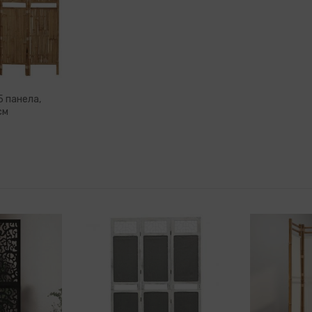
5 панела,
см