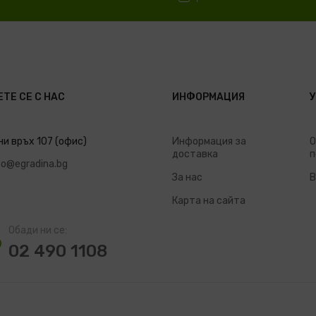
ТЕ СЕ С НАС
ИНФОРМАЦИЯ
ни връх 107 (офис)
Информация за
О
доставка
п
fo@egradina.bg
За нас
В
Карта на сайта
Обади ни се:
02 490 1108