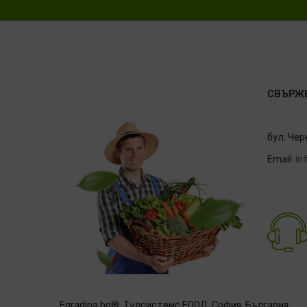
СВЪРЖЕ
бул. Чер
Email:
in
Egradina.bg®. Тулсистемс ЕООД. София, България