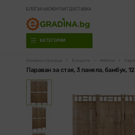
БЛОГ
ЗА НАС
КОНТАКТ
ДОСТАВКА
КАТЕГОРИИ
Основна страница
В къщата
Мебели
Пара
Параван за стая, 3 панела, бамбук, 1
Преминете
към
края
на
галерията
на
изображенията