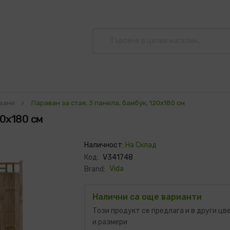
вани
Параван за стая, 3 панела, бамбук, 120x180 cм
20x180 cм
Наличност:
На Склад
Код:
V341748
Vida
Brand:
Налични са още варианти
Този продукт се предлага и в други цв
и размери