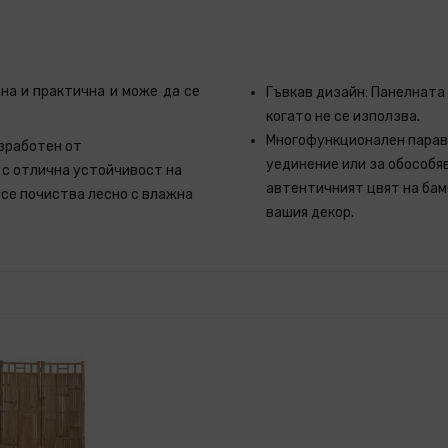
лна и практична и може да се
Гъвкав дизайн: Панелната 
когато не се използва.
Многофункционален параван
зработен от
уединение или за обособя
 с отлична устойчивост на
автентичният цвят на бам
се почиства лесно с влажна
вашия декор.