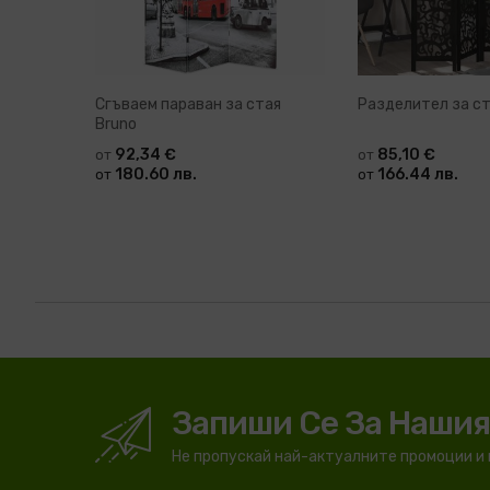
Сгъваем параван за стая
Разделител за с
Bruno
92,34 €
85,10 €
от
от
180.60 лв.
166.44 лв.
от
от
Запиши Се За Наши
Не пропускай най-актуалните промоции и