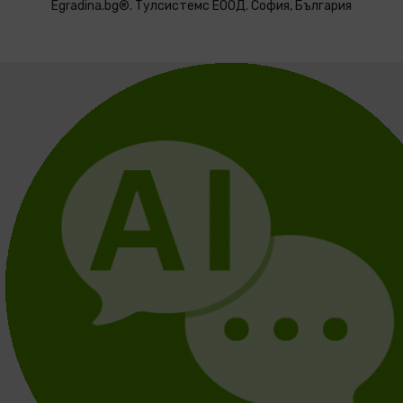
Egradina.bg®. Тулсистемс ЕООД. София, България