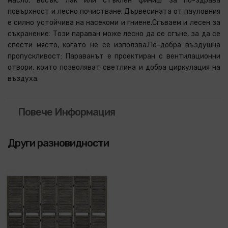
масло, восък, лак или стъклен финиш за по-здрава
повърхност и лесно почистване. Дървесината от пауловния
е силно устойчива на насекоми и гниене.Сгъваем и лесен за
съхранение: Този параван може лесно да се сгъне, за да се
спести място, когато не се използва.По-добра въздушна
пропускливост: Параванът е проектиран с вентилационни
отвори, които позволяват светлина и добра циркулация на
въздуха.
Повече Информация
Други разновидности