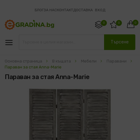
БЛОГ
ЗА НАС
КОНТАКТ
ДОСТАВКА
ВХОД
0
0
0
Търсене
Основна страница
В къщата
Мебели
Паравани
Параван за стая Anna-Marie
Параван за стая Anna-Marie
Преминете
към
края
на
галерията
на
изображенията