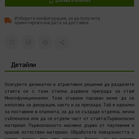
Добави в количка
Изберете конфигурация, за да получите
ориентировъчна дата за доставка.
Детайли
Осигурете деликатно и атрактивно решение да разделите
стаята си с тази стилна дървена преграда за стая!
Многофункционален: Този сгъваем параван може да се
използва за декорация, както и за преграда. Той е идеален
за поставяне в спалнята, за да се създаде отделна, лична
съблекалня или да се отдели част от стаята.Първокласен
материал: Първокласното масивно дърво от пауловния е
красив естествен материал. Обработете повърхността с