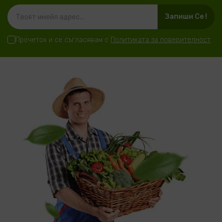
Запиши Се !
Прочетох и се съгласявам с
Политиката за поверителност
.