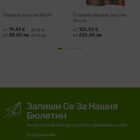
Параван за стая Allison
Сгъваем параван за стая
Smyth
19,43 €
105,02 €
от
от
29,15 €
38.00 лв.
205.40 лв.
от
от
57.01 лв.
Запиши Се За Нашия
Бюлетин
Не пропускай най-актуалните промоции и нови
предложения.