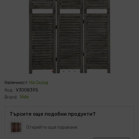
Преминете
към
Наличност:
На Склад
началото
Код:
V3008395
на
галерия
Vida
Brand:
със
снимки
Търсите още подобни продукти?
Открийте още паравани