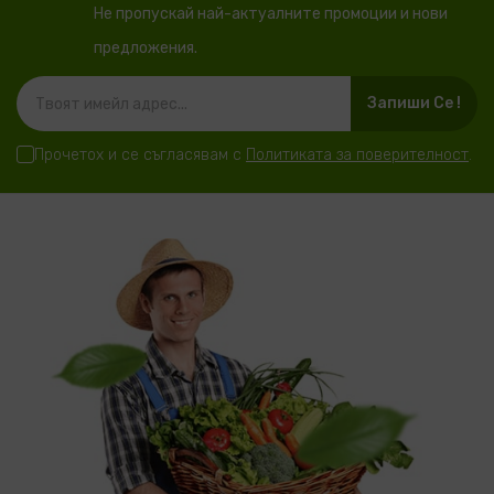
Не пропускай най-актуалните промоции и нови
предложения.
Запиши Се !
Прочетох и се съгласявам с
Политиката за поверителност
.