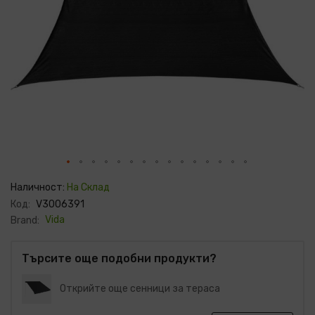
Преминете
към
Наличност:
На Склад
началото
Код:
V3006391
на
галерия
Vida
Brand:
със
снимки
Търсите още подобни продукти?
Открийте още сенници за тераса