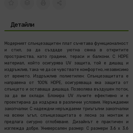
Детайли
Модерният слънцезащитен плат съчетава функционалност
и стил, за да създаде уютна сянка в откритите
пространства, като градини, тераси и балкони. С HDPE
материал, който осигурява UV защита, той е дишащ и
издръжлив, така че да се чувствате комфортно, независимо
от времето. Издръжлив полиетилен: Слънцезащитата е
направена от 100% HDPE, осигуряваща яка защита от
слънцето и оставаща дишаща. Позволява въздушен поток,
за да ви охлади. Блокира UV лъчите ефективно и е
проектирана да издържа в различни условия. Неръждаеми
закопчалки: С надеждни неръждаеми триъгълни закопчалки
на всеки ъгъл, слънцезащитата е лесна за монтаж и
предлага сигурно сглобяване. Дизайнът е практичен и
изглежда добре. Универсален размер: С размери 3.6 x 3.6