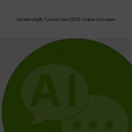
Egradina.bg®. Тулсистемс ЕООД. София, България