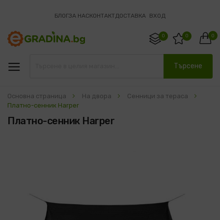
БЛОГ
ЗА НАС
КОНТАКТ
ДОСТАВКА
ВХОД
0
0
0
Търсене
Основна страница
На двора
Сенници за тераса
Платно-сенник Harper
Платно-сенник Harper
Преминете
към
края
на
галерията
на
изображенията