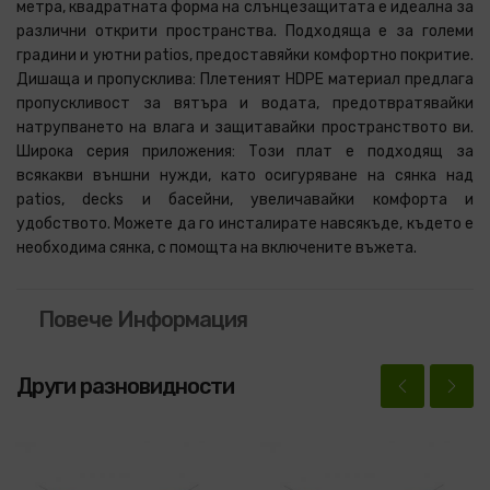
метра, квадратната форма на слънцезащитата е идеална за
различни открити пространства. Подходяща е за големи
градини и уютни patios, предоставяйки комфортно покритие.
Дишаща и пропусклива: Плетеният HDPE материал предлага
пропускливост за вятъра и водата, предотвратявайки
натрупването на влага и защитавайки пространството ви.
Широка серия приложения: Този плат е подходящ за
всякакви външни нужди, като осигуряване на сянка над
patios, decks и басейни, увеличавайки комфорта и
удобството. Можете да го инсталирате навсякъде, където е
необходима сянка, с помощта на включените въжета.
Повече Информация
Други разновидности