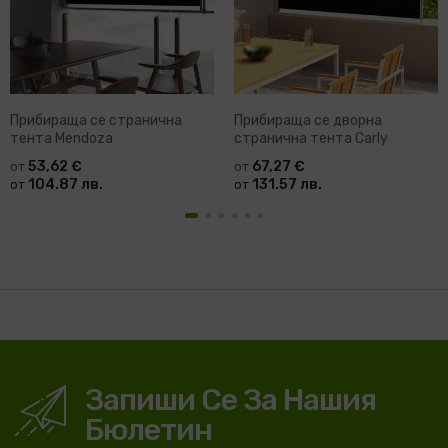
Прибираща се странична
Прибираща се дворна
тента Mendoza
странична тента Carly
53,62 €
67,27 €
от
от
104.87 лв.
131.57 лв.
от
от
Запиши Се За Нашия
Бюлетин