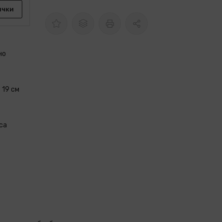
ички
но
 19 см
са