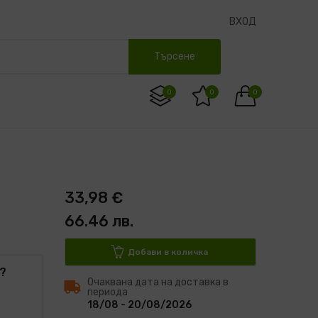
ВХОД
Търсене
0
0
0
33,98 €
66.46 лв.
Добави в количка
?
Очаквана дата на доставка в
периода
18/08 - 20/08/2026