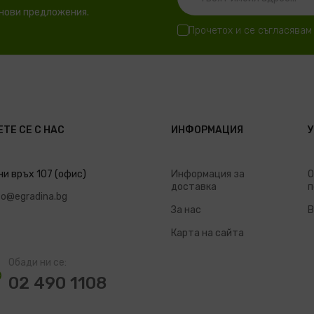
 нови предложения.
Прочетох и се съгласявам
ТЕ СЕ С НАС
ИНФОРМАЦИЯ
ни връх 107 (офис)
Информация за
О
доставка
п
fo@egradina.bg
За нас
В
Карта на сайта
Обади ни се:
02 490 1108