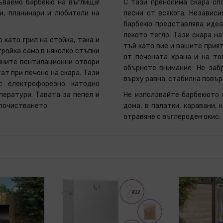
ъваемо барбекю на въглища!
С тази преносима скара сп
и, планинари и любители на
лесни от всякога. Независи
барбекю представлява идеа
лекото тегло. Тази скара н
 като грил на стойка, така и
тъй като вие и вашите прия
тройка само в няколко стъпки
от печената храна и на то
ичните вентилационни отвори
обърнете внимание:
Не забр
ат при печене на скара. Тази
върху равна, стабилна повър
с електрофорезно катодно
ператури. Тавата за пепел и
Не използвайте барбекюто в
 почистването.
дома, в палатки, каравани,
отравяне с въглероден окис.