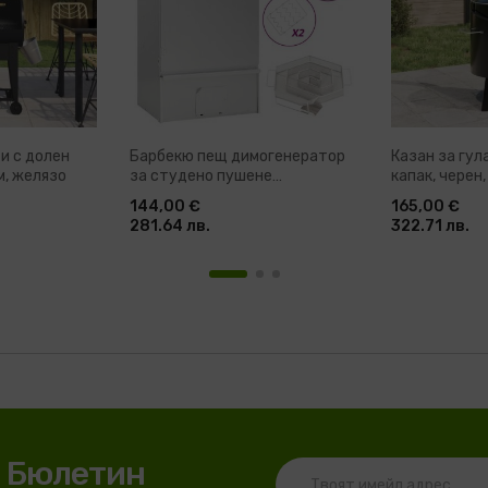
и с долен
Барбекю пещ димогенератор
Казан за гул
м, желязо
за студено пушене
капак, черен
поцинкована стомана
стомана
144,00 €
165,00 €
281.64 лв.
322.71 лв.
я Бюлетин