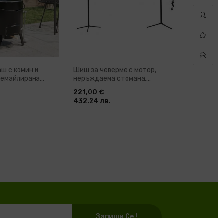
аш с комин и
Шиш за чеверме с мотор,
Барбекю
, емайлирана
неръждаема стомана,
черно, 1
207x45x81 см
221,00 €
538,00
432.24 лв.
1052.24
Запиши Се !