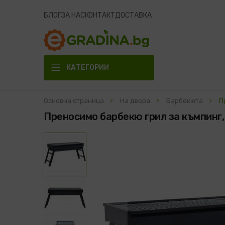
БЛОГ
ЗА НАС
КОНТАКТ
ДОСТАВКА
КАТЕГОРИИ
Основна страница
На двора
Барбекюта
П
Преносимо барбекю грил за къмпинг,
Преминете
към
края
на
галерията
на
изображенията