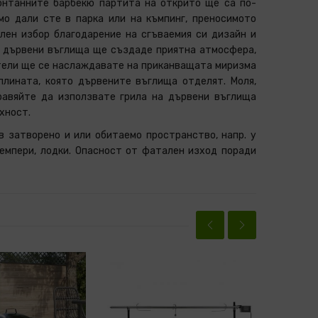
онтанните барбекю партита на открито ще са по-
мо дали сте в парка или на къмпинг, преносимото
лен избор благодарение на сгъваемия си дизайн и
а дървени въглища ще създаде приятна атмосфера,
тели ще се наслаждавате на приканващата миризма
плината, която дървените въглища отделят.
Моля,
авяйте да използвате грила на дървени въглища
хност.
 затворено и или обитаемо пространство, напр. у
 кемпери, лодки. Опасност от фатален изход поради