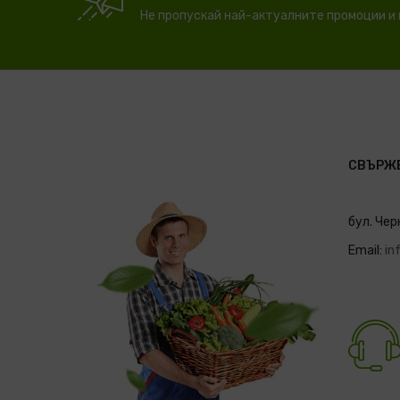
Не пропускай най-актуалните промоции и
СВЪРЖЕ
бул. Чер
Email:
in