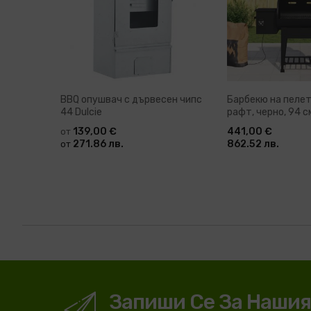
BBQ опушвач с дървесен чипс
Барбекю на пелет
44 Dulcie
рафт, черно, 94 с
139,00 €
441,00 €
от
271.86 лв.
862.52 лв.
от
Запиши Се За Наши