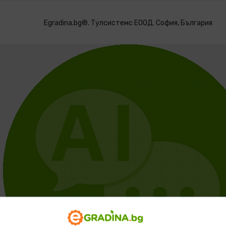
Egradina.bg®. Тулсистемс ЕООД. София, България