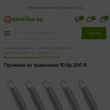
БЛОГ
ЗА НАС
КОНТАКТ
ДОСТАВКА
ВХОД
0
0
0
Търсене
Основна страница
Живот на открито
Игри на открито
Батути
Пружини за трамплини 10 бр 200 N
Пружини за трамплини 10 бр 200 N
Преминете
към
края
на
галерията
на
изображенията