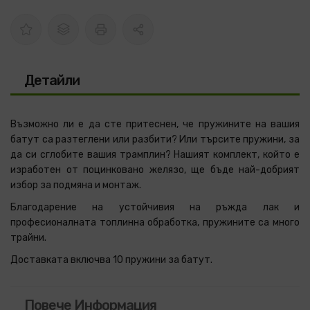
Детайли
Възможно ли е да сте притеснен, че пружините на вашия
батут са разтеглени или разбити? Или търсите пружини, за
да си сглобите вашия трамплин? Нашият комплект, който е
изработен от поцинковано желязо, ще бъде най-добрият
избор за подмяна и монтаж.
Благодарение на устойчивия на ръжда лак и
професионалната топлинна обработка, пружините са много
трайни.
Доставката включва 10 пружини за батут.
Повече Информация