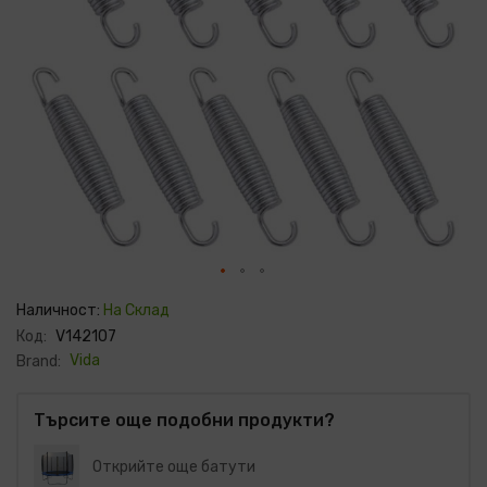
Преминете
към
Наличност:
На Склад
началото
Код:
V142107
на
галерия
Vida
Brand:
със
снимки
Търсите още подобни продукти?
Открийте още батути