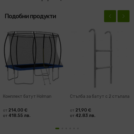
Подобни продукти
Комплект батут Holman
Стълба за батут с 2 стъпала
214,00 €
21,90 €
от
от
418.55 лв.
42.83 лв.
от
от