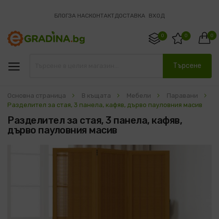
БЛОГ
ЗА НАС
КОНТАКТ
ДОСТАВКА
ВХОД
0
0
0
Търсене
Основна страница
В къщата
Мебели
Паравани
Разделител за стая, 3 панела, кафяв, дърво пауловния масив
Разделител за стая, 3 панела, кафяв,
дърво пауловния масив
Преминете
към
края
на
галерията
на
изображенията