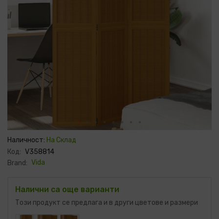
Преминете
към
Наличност:
На Склад
началото
Код:
V358814
на
галерия
Vida
Brand:
със
снимки
Налични са още варианти
Този продукт се предлага и в други цветове и размери