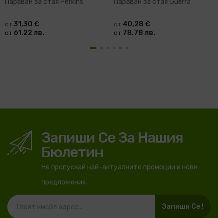
Параван за стая Perkins
Параван за стая Guerra
31,30 €
40,28 €
от
от
61.22 лв.
78.78 лв.
от
от
Запиши Се За Нашия
Бюлетин
Не пропускай най-актуалните промоции и нови
предложения.
Запиши Се !