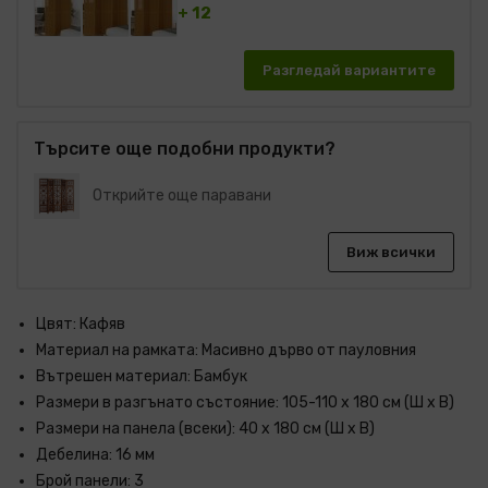
+ 12
Разгледай вариантите
Търсите още подобни продукти?
Открийте още паравани
Виж всички
Цвят: Кафяв
Материал на рамката: Масивно дърво от пауловния
Вътрешен материал: Бамбук
Размери в разгънато състояние: 105-110 x 180 см (Ш x В)
Размери на панела (всеки): 40 x 180 см (Ш x В)
Дебелина: 16 мм
Брой панели: 3