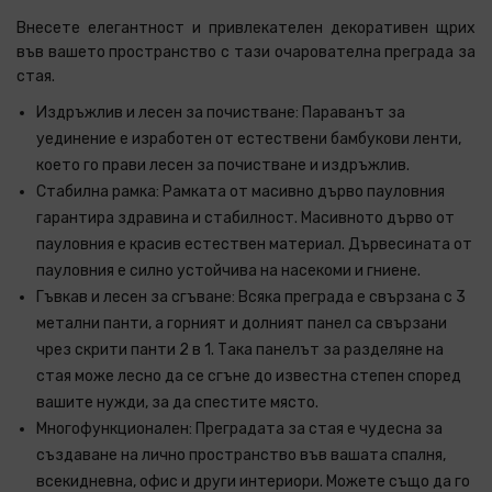
Внесете елегантност и привлекателен декоративен щрих
във вашето пространство с тази очарователна преграда за
стая.
Издръжлив и лесен за почистване: Параванът за
уединение е изработен от естествени бамбукови ленти,
което го прави лесен за почистване и издръжлив.
Стабилна рамка: Рамката от масивно дърво пауловния
гарантира здравина и стабилност. Масивното дърво от
пауловния е красив естествен материал. Дървесината от
пауловния е силно устойчива на насекоми и гниене.
Гъвкав и лесен за сгъване: Всяка преграда е свързана с 3
метални панти, а горният и долният панел са свързани
чрез скрити панти 2 в 1. Така панелът за разделяне на
стая може лесно да се сгъне до известна степен според
вашите нужди, за да спестите място.
Многофункционален: Преградата за стая е чудесна за
създаване на лично пространство във вашата спалня,
всекидневна, офис и други интериори. Можете също да го