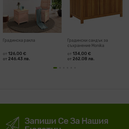
Градинска ракла
Градински сандък за
съхранение Monika
126,00 €
134,00 €
от
от
246.43 лв.
262.08 лв.
от
от
Запиши Се За Нашия