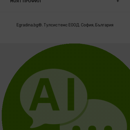
МОЯТ ПРОФИЛ
Egradina.bg®. Тулсистемс ЕООД. София, България