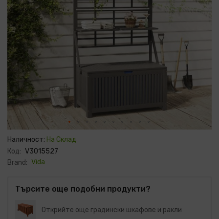
Преминете
към
Наличност:
На Склад
началото
Код:
V3015527
на
галерия
Vida
Brand:
със
снимки
Търсите още подобни продукти?
Открийте още градински шкафове и ракли