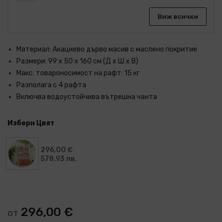
Виж всички
Материал: Акациево дърво масив с маслено покритие
Размери: 99 x 50 x 160 см (Д x Ш x В)
Макс. товароносимост на рафт: 15 кг
Разполага с 4 рафта
Включва водоустойчива вътрешна чанта
Избери Цвят
296,00 €
578.93 лв.
296,00 €
от