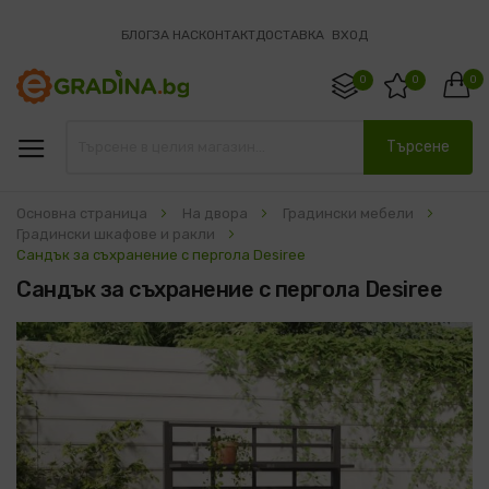
БЛОГ
ЗА НАС
КОНТАКТ
ДОСТАВКА
ВХОД
0
0
0
Търсене
Основна страница
На двора
Градински мебели
Градински шкафове и ракли
Сандък за съхранение с пергола Desiree
Сандък за съхранение с пергола Desiree
Преминете
към
края
на
галерията
на
изображенията