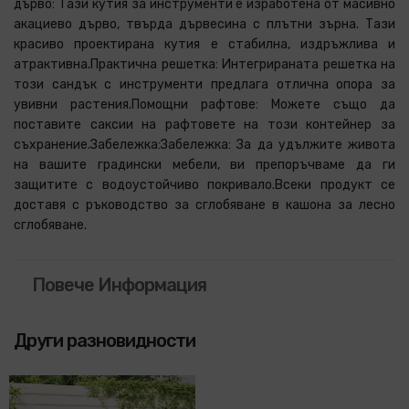
дърво: Тази кутия за инструменти е изработена от масивно
акациево дърво, твърда дървесина с плътни зърна. Тази
красиво проектирана кутия е стабилна, издръжлива и
атрактивна.Практична решетка: Интегрираната решетка на
този сандък с инструменти предлага отлична опора за
увивни растения.Помощни рафтове: Можете също да
поставите саксии на рафтовете на този контейнер за
съхранение.Забележка:Забележка: За да удължите живота
на вашите градински мебели, ви препоръчваме да ги
защитите с водоустойчиво покривало.Всеки продукт се
доставя с ръководство за сглобяване в кашона за лесно
сглобяване.
Повече Информация
Други разновидности