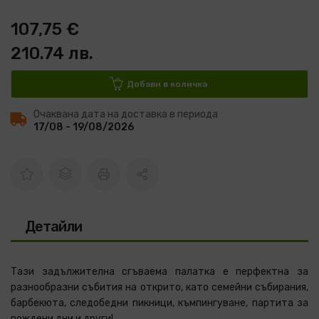
107,75 €
210.74 лв.
Добави в количка
Очаквана дата на доставка в периода
17/08 - 19/08/2026
Детайли
Тази задължителна сгъваема палатка е перфектна за
разнообразни събития на открито, като семейни събирания,
барбекюта, следобедни пикници, къмпингуване, партита за
рождени дни и други!