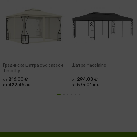
Градинска шатра със завеси
Шатра Madelaine
Timothy
216,00 €
294,00 €
от
от
422.46 лв.
575.01 лв.
от
от