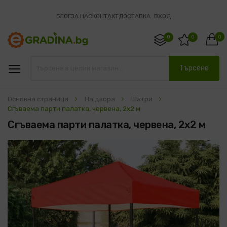
БЛОГ
ЗА НАС
КОНТАКТ
ДОСТАВКА
ВХОД
0
0
0
Търсене
Основна страница
На двора
Шатри
Сгъваема парти палатка, червена, 2x2 м
Сгъваема парти палатка, червена, 2x2 м
Преминете
към
края
на
галерията
на
изображенията