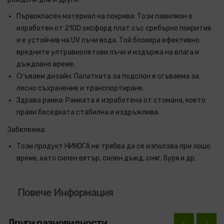
Първокласен материал на покрива: Този павилион е
изработен от 210D оксфорд плат със сребърно покритие
и е устойчив на UV лъчи вода. Той блокира ефективно
вредните ултравиолетови лъчи и издържа на влага и
дъждовно време.
Сгъваем дизайн: Палатката за подслон е сгъваема за
лесно съхранение и транспортиране.
Здрава рамка: Рамката е изработена от стомана, което
прави беседката стабилна и издръжлива.
Забележка:
Този продукт НИКОГА не трябва да се използва при лошо
време, като силен вятър, силен дъжд, сняг, буря и др.
Повече Информация
Други разновидности