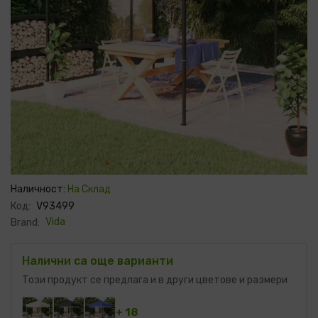
Преминете
към
Наличност:
На Склад
началото
Код:
V93499
на
галерия
Vida
Brand:
със
снимки
Налични са още варианти
Този продукт се предлага и в други цветове и размери
+ 18