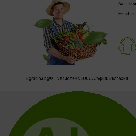
бул. Чер
Email:
in
Egradina.bg®. Тулсистемс ЕООД. София, България