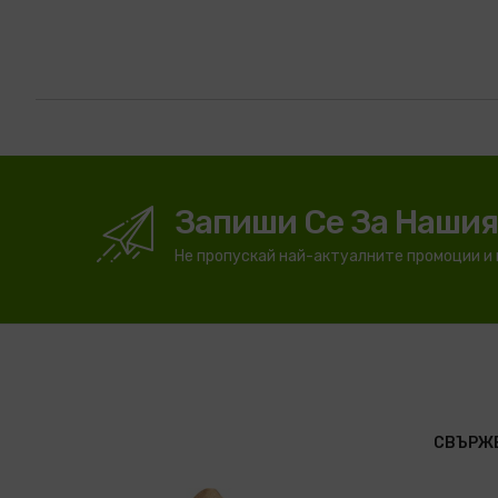
Запиши Се За Наши
Не пропускай най-актуалните промоции и
СВЪРЖЕ