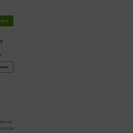
тите
?
и
ички
ане на
ете да