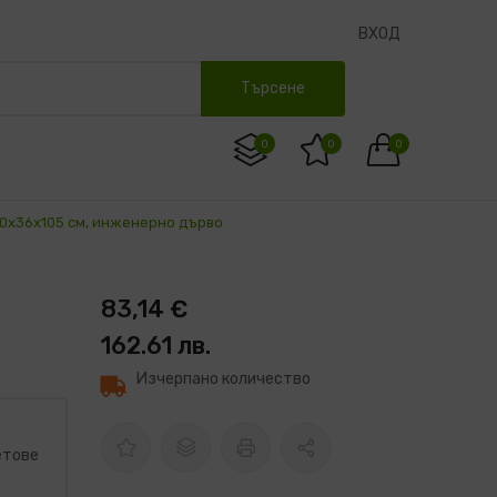
ВХОД
Търсене
0
0
0
 40x36x105 см, инженерно дърво
83,14 €
162.61 лв.
Изчерпано количество
етове