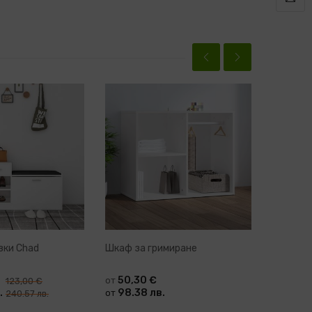
вки Chad
Шкаф за гримиране
Стелаж 
50,30 €
94,7
от
от
123,00 €
.
98.38 лв.
185.3
от
от
240.57 лв.