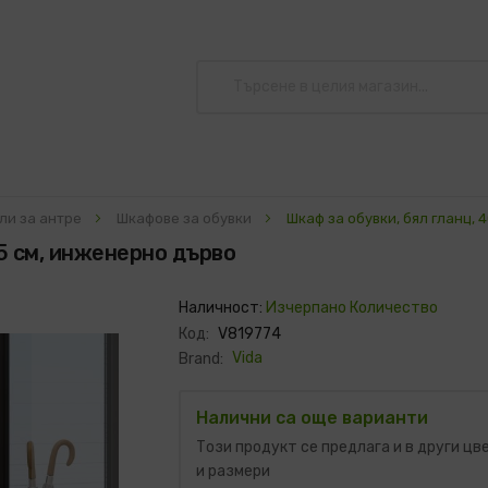
ли за антре
Шкафове за обувки
Шкаф за обувки, бял гланц,
5 см, инженерно дърво
Наличност:
Изчерпано Количество
Код:
V819774
Vida
Brand:
Налични са още варианти
Този продукт се предлага и в други цв
и размери