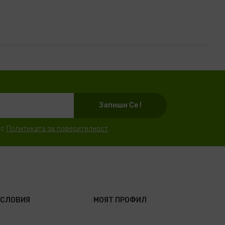
Запиши Се !
 с
Политиката за поверителност
.
УСЛОВИЯ
МОЯТ ПРОФИЛ