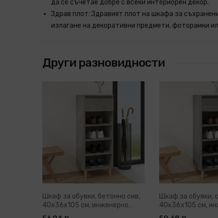
да се съчетае добре с всеки интериорен декор.
Здрав плот: Здравият плот на шкафа за съхранени
излагане на декоративни предмети, фоторамки ил
Други разновидности
Шкаф за обувки, бетонно сив,
Шкаф за обувки, 
40x36x105 см, инженерно
40x36x105 см, и
дърво
дърво