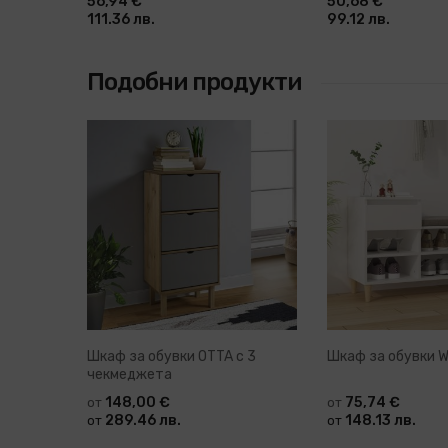
56,94 €
50,68 €
111.36 лв.
99.12 лв.
Подобни продукти
Шкаф за обувки OTTA с 3
Шкаф за обувки W
чекмеджета
148,00 €
75,74 €
от
от
289.46 лв.
148.13 лв.
от
от