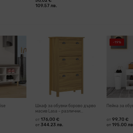
56,02 €
109.57 лв.
-19%
ise
Шкаф за обувки борово дърво
Пейка за обу
масив Lasa – различни
цветове
176,00 €
99,70 €
от
от
344.23 лв.
195.00 лв
от
от