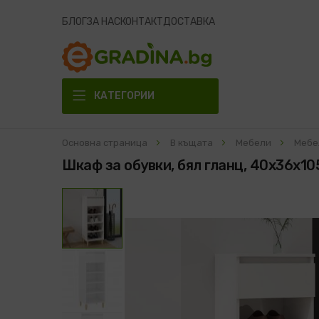
БЛОГ
ЗА НАС
КОНТАКТ
ДОСТАВКА
КАТЕГОРИИ
Основна страница
В къщата
Мебели
Мебе
Шкаф за обувки, бял гланц, 40x36x10
Преминете
към
края
на
галерията
на
изображенията