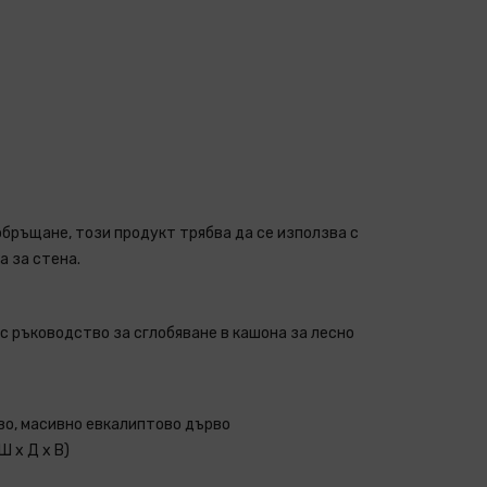
обръщане, този продукт трябва да се използва с
 за стена.
с ръководство за сглобяване в кашона за лесно
о, масивно евкалиптово дърво
Ш x Д x В)