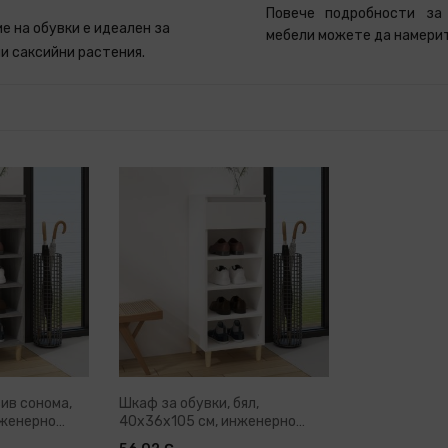
Повече подробности за
е на обувки е идеален за
мебели можете да намери
и саксийни растения.
сив сонома,
Шкаф за обувки, бял,
нженерно
40x36x105 см, инженерно
дърво