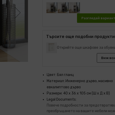
Разгледай вариан
Търсите още подобни продукти
Открийте още шкафове за обувк
Виж вс
Цвят: Бял гланц
Материал: Инженерно дърво, масивно
евкалиптово дърво
Размери: 40 x 36 x 105 см (Ш x Д x В)
Legal Documents:
Повече подробности за предотвратяв
преобръщането на вашите мебели мож