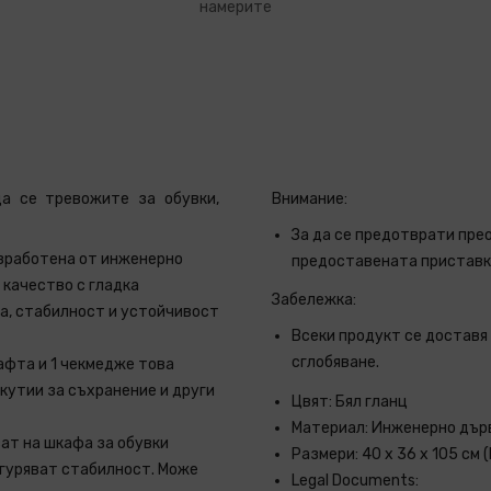
намерите
а се тревожите за обувки,
Внимание:
За да се предотврати пре
изработена от инженерно
предоставената приставка
 качество с гладка
Забележка:
а, стабилност и устойчивост
Всеки продукт се доставя 
сглобяване.
афта и 1 чекмедже това
кутии за съхранение и други
Цвят: Бял гланц
Материал: Инженерно дърв
ат на шкафа за обувки
Размери: 40 x 36 x 105 см (
игуряват стабилност. Може
Legal Documents: