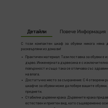
Детайли
Повече Информация
С този компактен шкаф за обувки никога няма д
разхвърляни из дома ви!
Практичен материал: Тази поставка за обувки е 
дърво. Инженерната дървесина е с изключително
повърхност и също така се отличава със здравин
на влага.
Достатъчно място за съхранение: С 4 отворени р
шкафче за обувки може да побере вашите обувки, 
предмети.
Стабилни дървени крака: Дървените крака придав
естествен и приятен вид, като същевременно ос