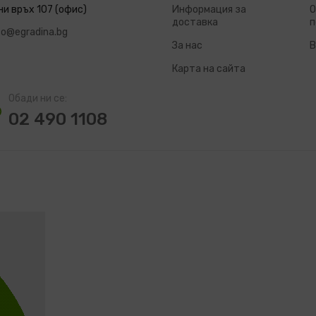
ни връх 107 (офис)
Информация за
О
доставка
п
fo@egradina.bg
За нас
В
Карта на сайта
Обади ни се:
02 490 1108