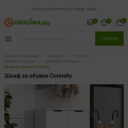
БЛОГ
ЗА НАС
КОНТАКТ
ДОСТАВКА
ВХОД
0
0
0
Търсене
Основна страница
В къщата
Мебели
Мебели за антре
Шкафове за обувки
Шкаф за обувки Connelly
Шкаф за обувки Connelly
Преминете
към
края
на
галерията
на
изображенията