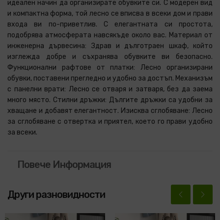
идеален начин да организирате обувките си. С модерен вид
и компактна форма, той лесно се вписва в всеки дом и прави
входа ви по-приветлив. С елегантната си простота,
подобрява атмосферата навсякъде около вас. Материал от
инженерна дървесина: Здрав и дълготраен шкаф, който
изглежда добре и съхранява обувките ви безопасно.
Функционални рафтове от платки: Лесно организирани
обувки, поставени прегледно и удобно за достъп. Механизъм
с панелни врати: Лесно се отваря и затваря, без да заема
много място. Стилни дръжки: Дългите дръжки са удобни за
хващане и добавят елегантност. Изисква сглобяване: Лесно
за сглобяване с отвертка и приятел, което го прави удобно
за всеки.
Повече Информация
Други разновидности