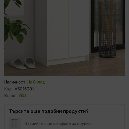
Преминете
към
Наличност:
На Склад
началото
Код:
V3015381
на
галерия
Vida
Brand:
със
снимки
Търсите още подобни продукти?
Открийте още шкафове за обувки