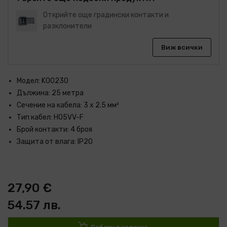
Открийте още градински контакти и
разклонители
Виж всички
Модел: K00230
Дължина: 25 метра
Сечение на кабела: 3 x 2.5 мм²
Тип кабел: H05VV-F
Брой контакти: 4 броя
Защита от влага: IP20
27,90 €
54.57 лв.