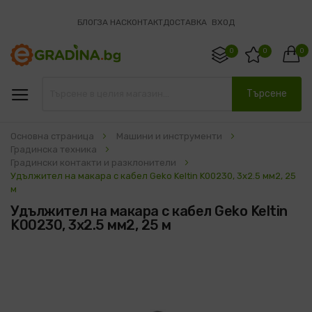
БЛОГ
ЗА НАС
КОНТАКТ
ДОСТАВКА
ВХОД
0
0
0
Търсене
Основна страница
Машини и инструменти
Градинска техника
Градински контакти и разклонители
Удължител на макара с кабел Geko Keltin K00230, 3x2.5 мм2, 25
м
Удължител на макара с кабел Geko Keltin
K00230, 3x2.5 мм2, 25 м
Преминете
към
края
на
галерията
на
изображенията