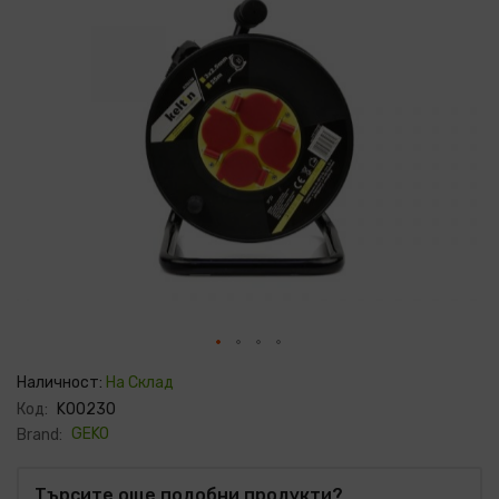
Преминете
към
Наличност:
На Склад
началото
Код:
K00230
на
галерия
GEKO
Brand:
със
снимки
Търсите още подобни продукти?