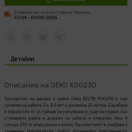
Добави в количка
Очаквана дата на доставка в периода
07/08 - 09/08/2026
Детайли
Описание на GEKO K00230
Удължител на макара с кабел Geko KELTIN K00230 е със
сечение на кабела 3 x 2.5 мм² и дължина 25 метра. Барабана
е изработен от устойчив на напукване и удар материал със
стоманена рамка и държач за кабела и спирачка. Има 4
гнезда 230 W оборудвани с клапи. Удължителят е снабден с
термичен предпазител, който ограничава прегряването.