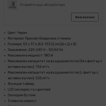
Открийте още абсорбатори
Виж всички
Цвят: Черен
Материал: Прахово боядисана стомана
Размери: 55 x 37 x (62-133,5) см (Ш x Д x В)
Захранване: 220-240 V~, 50/60 Hz
Максимална мощност: 180 W
Максимален капацитет на въздушния поток (без филтър с
активен въглен): 756 м³/ч
Максимален капацитет на въздушния поток (с филтър с
активен въглен): 535 м³/ч
Функция таймер
LCD сензорен тъч дисплей
Сензорни бутони
3 нива на скорост