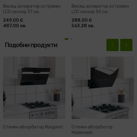
Висящ аспиратор островен
Висящ аспиратор островен
LCD сензор 37 см
LCD сензор 55 см
неръждаема стомана Max
неръждаема стомана
249,00 €
288,00 €
487.00 лв.
563.28 лв.
Подобни продукти
Стенен абсорбатор Margaret
Стенен абсорбатор
Maldonado