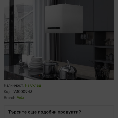
Преминете
към
Наличност:
На Склад
началото
Код:
V3000943
на
галерия
Vida
Brand:
със
снимки
Търсите още подобни продукти?