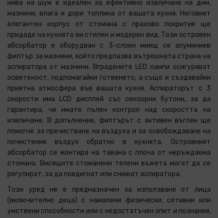
нива на шум е идеален за ефективно извличане на дим,
мазнини, влага и дори топлина от вашата кухня. Неговият
елегантен корпус от стомана с прахово покритие ще
придаде на кухнята ви стилен и модерен вид. Този островен
абсорбатор е оборудван с 3-слоен миещ се алуминиев
филтър за мазнини, който предпазва вътрешната страна на
аспиратора от мазнини. Вградените LED лампи осигуряват
осветеност, подпомагайки готвенето, а също и създавайки
приятна атмосфера във вашата кухня. Аспираторът с 3
скорости има LCD дисплей със сензорни бутони, за да
гарантира, че имате пълен контрол над скоростта на
извличане. В допълнение, филтърът с активен въглен ще
помогне за пречистване на въздуха и за освобождаване на
почистения въздух обратно в кухнята. Островният
абсорбатор се монтира на тавана с плоча от неръждаема
стомана. Висящите стоманени телени въжета могат да се
регулират, за да повдигнат или снижат аспиратора.
Този уред не е предназначен за използване от лица
(включително деца) с намалени физически, сетивни или
умствени способности или с недостатъчен опит и познания,