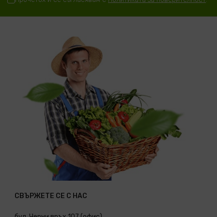
СВЪРЖЕТЕ СЕ С НАС
бул. Черни връх 107 (офис)