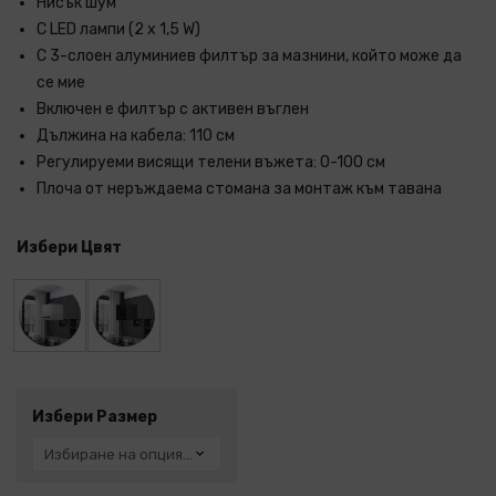
Нисък шум
С LED лампи (2 x 1,5 W)
С 3-слоен алуминиев филтър за мазнини, който може да
се мие
Включен е филтър с активен въглен
Дължина на кабела: 110 см
Регулируеми висящи телени въжета: 0-100 см
Плоча от неръждаема стомана за монтаж към тавана
Избери Цвят
Избери Размер