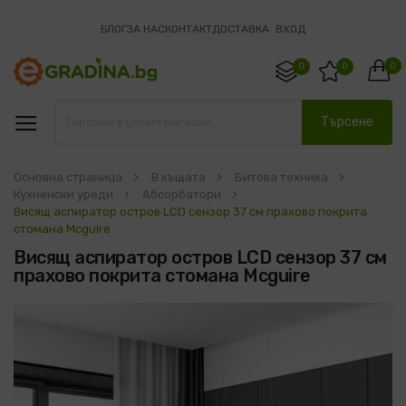
БЛОГ
ЗА НАС
КОНТАКТ
ДОСТАВКА
ВХОД
0
0
0
Търсене
Основна страница
В къщата
Битова техника
Кухненски уреди
Абсорбатори
Висящ аспиратор остров LCD сензор 37 см прахово покрита
стомана Mcguire
Висящ аспиратор остров LCD сензор 37 см
прахово покрита стомана Mcguire
Преминете
към
края
на
галерията
на
изображенията