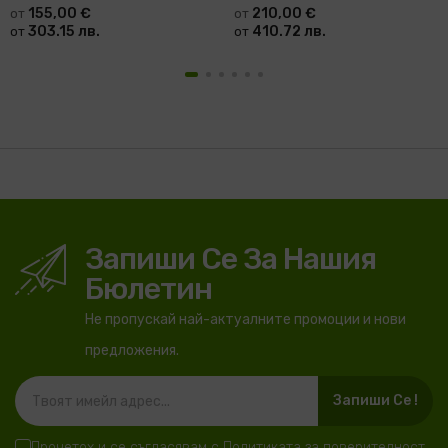
155,00 €
210,00 €
от
от
303.15 лв.
410.72 лв.
от
от
Запиши Се За Нашия
Бюлетин
Не пропускай най-актуалните промоции и нови
предложения.
Запиши Се !
Прочетох и се съгласявам с
Политиката за поверителност
.