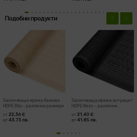
Подобни продукти
Засенчваща мрежа бежова
Засенчваща мрежа антрацит
HDPE Bila – различни размери
HDPE Bezo – различни
размери
22,36 €
21,40 €
от
от
43.73 лв.
41.85 лв.
от
от