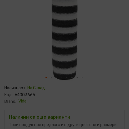
Преминете
към
Наличност:
На Склад
началото
Код:
V4003665
на
галерия
Vida
Brand:
със
снимки
Налични са още варианти
Този продукт се предлага и в други цветове и размери