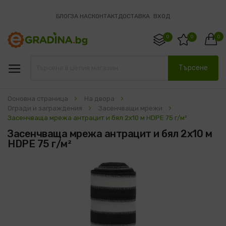
БЛОГ
ЗА НАС
КОНТАКТ
ДОСТАВКА
ВХОД
0
0
0
Търсене
Основна страница
На двора
Огради и заграждения
Засенчващи мрежи
Засенчваща мрежа антрацит и бял 2x10 м HDPE 75 г/м²
Засенчваща мрежа антрацит и бял 2x10 м
HDPE 75 г/м²
Преминете
към
края
на
галерията
на
изображенията