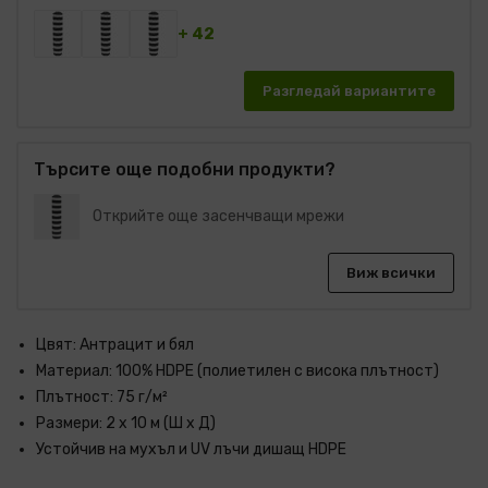
+ 42
Разгледай вариантите
Търсите още подобни продукти?
Открийте още засенчващи мрежи
Виж всички
Цвят: Антрацит и бял
Материал: 100% HDPE (полиетилен с висока плътност)
Плътност: 75 г/м²
Размери: 2 x 10 м (Ш x Д)
Устойчив на мухъл и UV лъчи дишащ HDPE