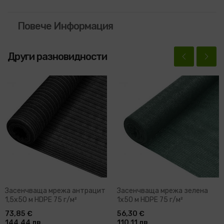
Повече Информация
Други разновидности
Засенчваща мрежа антрацит
Засенчваща мрежа зелена
1,5x50 м HDPE 75 г/м²
1x50 м HDPE 75 г/м²
73,85 €
56,30 €
144.44 лв.
110.11 лв.